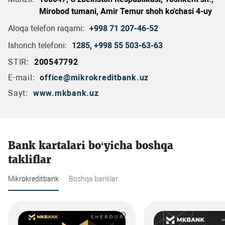
Mirobod tumani, Amir Temur shoh ko'chasi 4-uy
Aloqa telefon raqami:
+998 71 207-46-52
Ishonch telefoni:
1285
,
+998 55 503-63-63
STIR:
200547792
E-mail:
office@mikrokreditbank.uz
Sayt:
www.mkbank.uz
Bank kartalari bo‘yicha boshqa
takliflar
Mikrokreditbank
Boshqa banklar