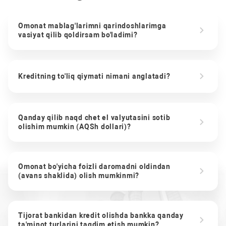
Omonat mablag'larimni qarindoshlarimga
vasiyat qilib qoldirsam bo'ladimi?
Kreditning to'liq qiymati nimani anglatadi?
Qanday qilib naqd chet el valyutasini sotib
olishim mumkin (AQSh dollari)?
Omonat bo'yicha foizli daromadni oldindan
(avans shaklida) olish mumkinmi?
Tijorat bankidan kredit olishda bankka qanday
ta'minot turlarini taqdim etish mumkin?