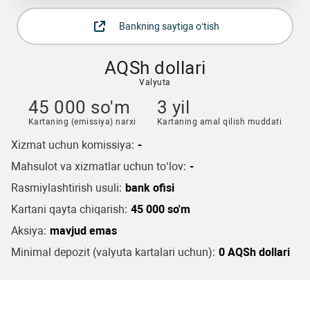
Bankning saytiga o‘tish
AQSh dollari
Valyuta
45 000 so'm
3 yil
Kartaning (emissiya) narxi
Kartaning amal qilish muddati
Xizmat uchun komissiya:
-
Mahsulot va xizmatlar uchun to‘lov:
-
Rasmiylashtirish usuli:
bank ofisi
Kartani qayta chiqarish:
45 000 so'm
Aksiya:
mavjud emas
Minimal depozit (valyuta kartalari uchun):
0 AQSh dollari