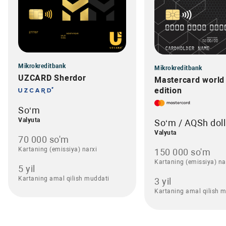
Mikrokreditbank
Mikrokreditbank
UZCARD Sherdor
Mastercard world
edition
So‘m
Valyuta
So‘m / AQSh doll
Valyuta
70 000 so'm
Kartaning (emissiya) narxi
150 000 so'm
Kartaning (emissiya) na
5 yil
Kartaning amal qilish muddati
3 yil
Kartaning amal qilish 