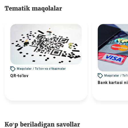
Tematik maqolalar
Maqolalar / To'lov va o'tkazmalar
QR-to'lov
Maqolalar / To'
Bank kartasi n
Ko‘p beriladigan savollar