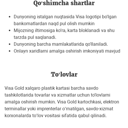
Qo‘shimcha shartlar
Dunyoning istalgan nuqtasida Visa logotipi bo'lgan
bankomatlardan naqd pul olish mumkin
Mijozning iltimosiga ko'ra, karta bloklanadi va shu
tarzda pul saqlanadi.
Dunyoning barcha mamlakatlarida qo'llaniladi.
Onlayn xaridlarni amalga oshirish imkoniyati mavjud
To‘lovlar
Visa Gold xalqaro plastik kartasi barcha savdo
tashkilotlarida tovarlar va xizmatlar uchun to'lovlarni
amalga oshirish mumkin. Visa Gold kartochkasi, elektron
terminallar yoki imprenterlar o‘rnatilgan, savdo-xizmat
korxonalarda to‘lov vositasi sifatida qabul qilinadi.