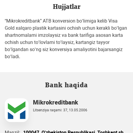
Hujjatlar
“Mikrokreditbank” ATB konversion bo‘limiga kelib Visa
Gold xalqaro plastik kartasini ochish uchun kerakli bo‘lgan
shartnomalarni imzolaysiz va bank tarifiga asosan karta
ochish uchun to‘lovlarni to‘laysiz, kartangiz tayyor
bo‘lgandan so‘ng siz konversiya amaliyotini bajarsangiz
bo‘ladi.
Bank haqida
Mikrokreditbank
Litsenziya raqami: 37, 13.05.2006
Manzil:
100047, O'zbekiston Respublikasi, Toshkent sh.,