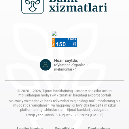
Hozir saytda:
ro'yhatdan o'tganlar - 0
mehmonlar - 1
© 2020 – 2026, Tijorat banklarining jismoniy shaxslar uchun
mo‘ljallangan moliyaviy xizmatlari haqidagi axborot portali
Moliyaviy xizmatlar va bank rekvizitlari to‘g‘risidagi ma'lumotlarning o‘z
muddatida yangilanishi va haqqoniyligi bo‘yicha bevosita mazkur
platformaning ishtirokchilari - tijorat banklari javobgardir.
Oxirgi yangilanish: 5 August 2026, 19:23 (GMT+5)
Loyiha haqida
Yangiliklar
Qayta aloqa