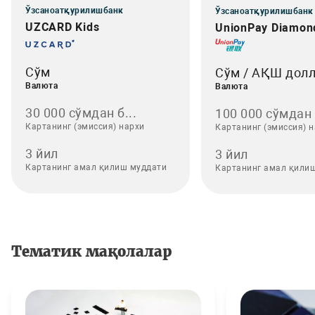
Ўзсаноатқурилишбанк
Ўзсаноатқурилишбанк
UZCARD Kids
UnionPay Diamon
Сўм
Сўм / АҚШ дол
Валюта
Валюта
30 000 сўмдан б...
100 000 сўмдан .
Картанинг (эмиссия) нархи
Картанинг (эмиссия) 
3 йил
3 йил
Картанинг амал қилиш муддати
Картанинг амал қили
Тематик мақолалар