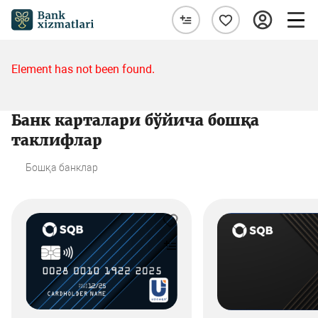
Element has not been found.
Банк карталари бўйича бошқа
таклифлар
Бошқа банклар