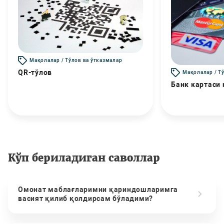
Мақолалар / Тўлов ва ўтказмалар
QR-тўлов
Мақолалар / Т
Банк картаси
Кўп бериладиган саволлар
Омонат маблағларимни қариндошларимга
васият қилиб қолдирсам бўладими?