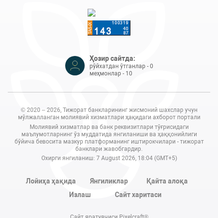
Ҳозир сайтда:
рўйхатдан ўтганлар - 0
меҳмонлар - 10
© 2020 – 2026, Тижорат банкларининг жисмоний шахслар учун
мўлжалланган молиявий хизматлари ҳақидаги ахборот портали
Молиявий хизматлар ва банк реквизитлари тўғрисидаги
маълумотларнинг ўз муддатида янгиланиши ва ҳаққонийлиги
бўйича бевосита мазкур платформанинг иштирокчилари - тижорат
банклари жавобгардир.
Охирги янгиланиш: 7 August 2026, 18:04 (GMT+5)
Лойиҳа ҳақида
Янгиликлар
Қайта алоқа
Излаш
Сайт харитаси
Сайт яратувчиси Pixelcraft®