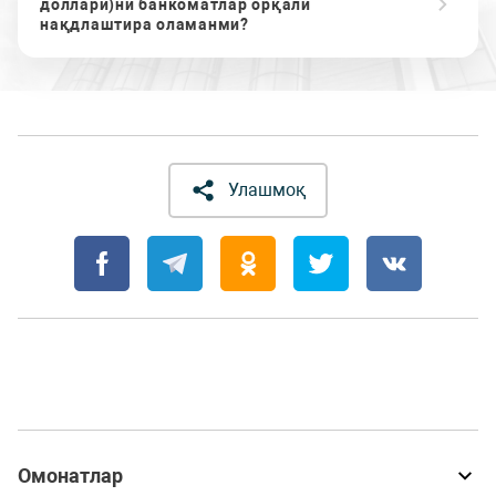
доллари)ни банкоматлар орқали
нақдлаштира оламанми?
Улашмоқ
Омонатлар