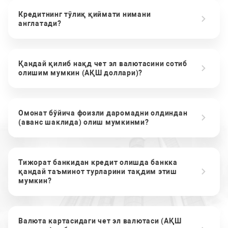
Кредитнинг тўлиқ қиймати нимани
англатади?
Қандай қилиб нақд чет эл валютасини сотиб
олишим мумкин (АҚШ доллари)?
Омонат бўйича фоизли даромадни олдиндан
(аванс шаклида) олиш мумкинми?
Тижорат банкидан кредит олишда банкка
қандай таъминот турларини тақдим этиш
мумкин?
Валюта картасидаги чет эл валютаси (АҚШ