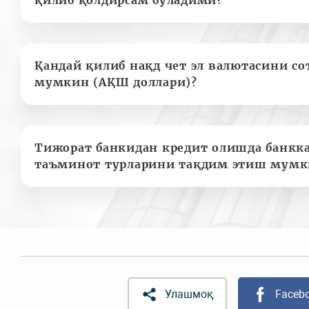
қилиб қолдирсам бўладими?
Қандай қилиб нақд чет эл валютасини с
мумкин (АҚШ доллари)?
Тижорат банкидан кредит олишда банкк
таъминот турларини тақдим этиш мумк
Улашмоқ
Faceb