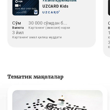
Ўзсаноатқурилишбанк
UZCARD Kids
Сўм
30 000 сўмдан б...
Валюта
Картанинг (эмиссия) нархи
В
3 йил
Картанинг амал қилиш муддати
К
К
Тематик мақолалар