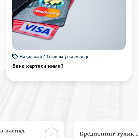
Мақолалар / Тўлов ва ўтказмалар
Банк картаси нима?
а васият
Кредитнинг тўлиқ 