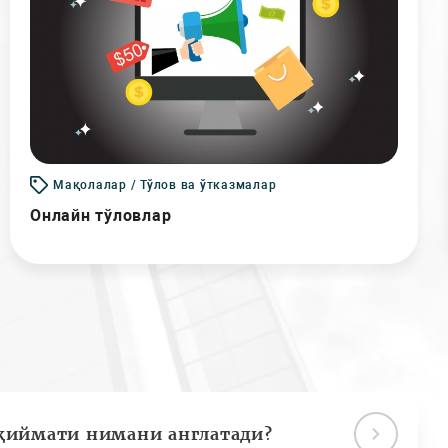
Мақолалар / Тўлов ва ўтказмалар
Онлайн тўловлар
қиймати нимани англатади?