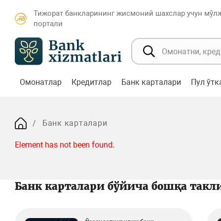
Тижорат банкларининг жисмоний шахслар учун мўл
портали
Омонатлар
Кредитлар
Банк карталари
Пул ўт
Банк карталари
Element has not been found.
Банк карталари бўйича бошқа такл