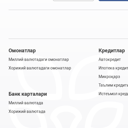
Омонатлар
Кредитлар
Миллий валютадаги омонатлар
Автокредит
Хорижий валютадаги омонатлар
Ипотека креди
Микроқарз
Таълим кредит
Банк карталари
Истеъмол кред
Миллий валютада
Хорижий валютада