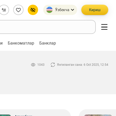
Ўзбекча
Кириш
си
Банкоматлар
Банклар
1043
Янгиланган сана: 6 Oct 2025, 12:54