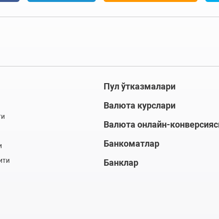
Пул ўтказмалари
Валюта курслари
ти
Валюта онлайн-конверсияс
Банкоматлар
и
ити
Банклар