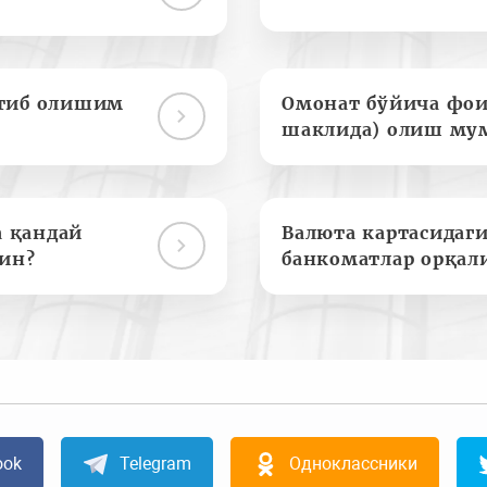
отиб олишим
Омонат бўйича фои
шаклида) олиш му
а қандай
Валюта картасидаги
ин?
банкоматлар орқал
ook
Telegram
Одноклассники