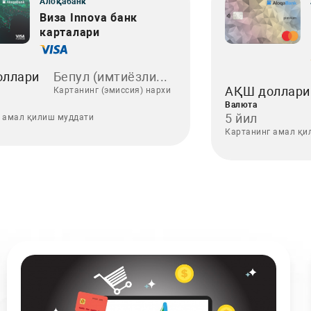
Алоқабанк
Виза Innova банк
карталари
оллари
Бепул (имтиёзли...
АҚШ доллари
Картанинг (эмиссия) нархи
Валюта
5 йил
 амал қилиш муддати
Картанинг амал қи