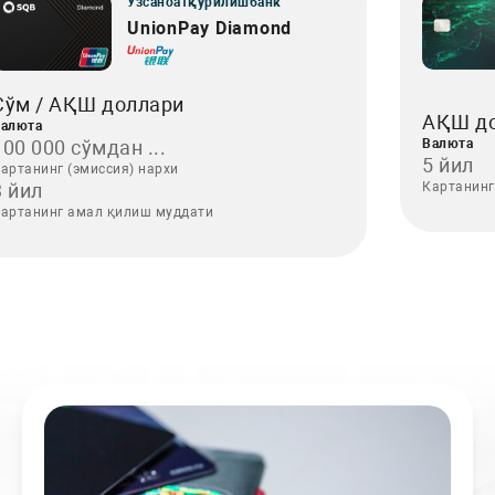
Ўзсаноатқурилишбанк
UnionPay Diamond
Сўм / АҚШ доллари
АҚШ д
алюта
100 000 сўмдан ...
Валюта
5 йил
артанинг (эмиссия) нархи
3 йил
Картанинг
артанинг амал қилиш муддати