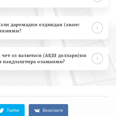
зли даромадни олдиндан (аванс
мкинми?
 чет эл валютаси (АҚШ доллари)ни
и нақдлаштира оламанми?
Twitter
Вконтакте