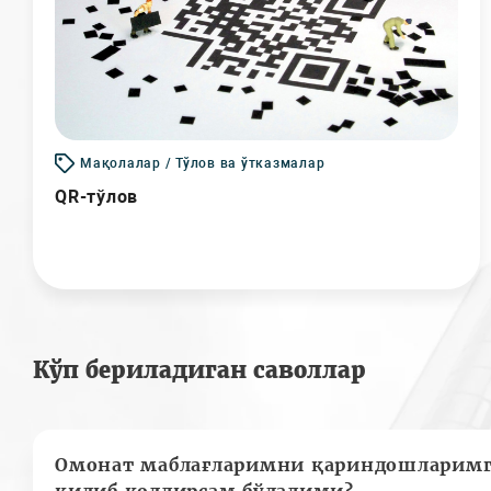
Мақолалар / Тўлов ва ўтказмалар
QR-тўлов
Кўп бериладиган саволлар
Омонат маблағларимни қариндошларимг