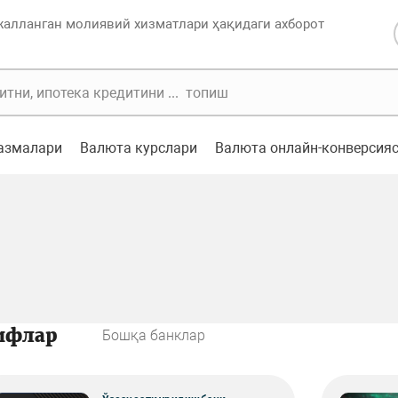
жалланган молиявий хизматлари ҳақидаги ахборот
казмалари
Валюта курслари
Валюта онлайн-конверсия
ифлар
Бошқа банклар