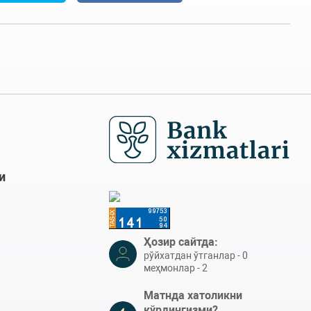
и
Ҳозир сайтда:
рўйхатдан ўтганлар - 0
меҳмонлар - 2
Матнда хатоликни
кўрдингизми?