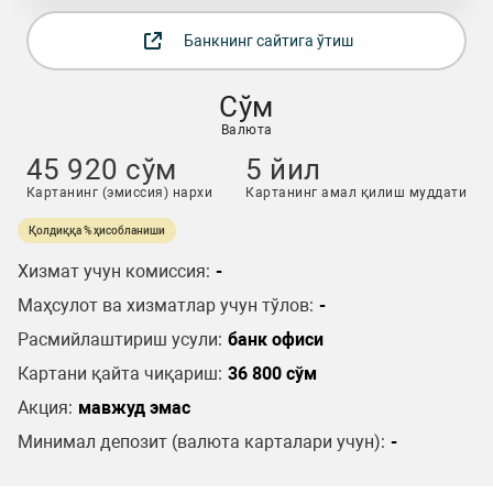
Банкнинг сайтига ўтиш
Сўм
Валюта
45 920 сўм
5 йил
Картанинг (эмиссия) нархи
Картанинг амал қилиш муддати
Қолдиққа % ҳисобланиши
Хизмат учун комиссия:
-
Маҳсулот ва хизматлар учун тўлов:
-
Расмийлаштириш усули:
банк офиси
Картани қайта чиқариш:
36 800 сўм
Акция:
мавжуд эмас
Минимал депозит (валюта карталари учун):
-