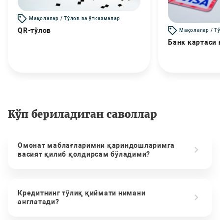
Мақолалар / Тўлов ва ўтказмалар
QR-тўлов
Мақолалар / Т
Банк картаси
Кўп бериладиган саволлар
Омонат маблағларимни қариндошларимга
васият қилиб қолдирсам бўладими?
Кредитнинг тўлиқ қиймати нимани
англатади?