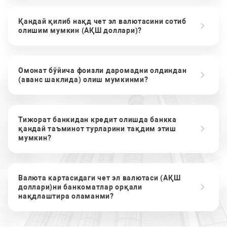
Қандай қилиб нақд чет эл валютасини сотиб
олишим мумкин (АҚШ доллари)?
Омонат бўйича фоизли даромадни олдиндан
(аванс шаклида) олиш мумкинми?
Тижорат банкидан кредит олишда банкка
қандай таъминот турларини тақдим этиш
мумкин?
Валюта картасидаги чет эл валютаси (АҚШ
доллари)ни банкоматлар орқали
нақдлаштира оламанми?