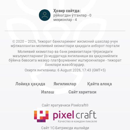
Ҳозир сайтда:
рўйхатдан ўтганлар - 0
меҳмонлар - 4
© 2020 – 2026, Тижорат банкларининг жисмоний шахслар учун
мўлжалланган молиявий хизматлари ҳақидаги ахборот портали
Молиявий хизматлар ва банк реквизитлари тўғрисидаги
маълумотларнинг ўз муддатида янгиланиши ва ҳаққонийлиги
бўйича бевосита мазкур платформанинг иштирокчилари - тижорат
банклари жавобгардир.
Охирги янгиланиш: 6 August 2026, 17:43 (GMT+5)
Лойиҳа ҳақида
Янгиликлар
Қайта алоқа
Излаш
Сайт харитаси
Сайт яратувчиси Pixelcraft®
Сайт 1C-Битриксда ишлайди