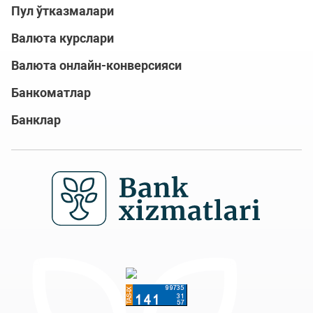
Пул ўтказмалари
Валюта курслари
Валюта онлайн-конверсияси
Банкоматлар
Банклар