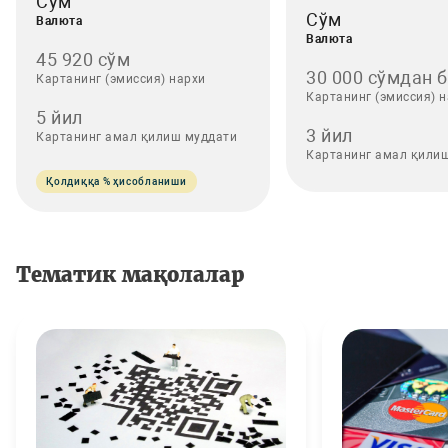
Сўм
Сўм
Валюта
Валюта
45 920 сўм
30 000 сўмдан б.
Картанинг (эмиссия) нархи
Картанинг (эмиссия) 
5 йил
3 йил
Картанинг амал қилиш муддати
Картанинг амал қили
Қолдиққа % ҳисобланиши
Тематик мақолалар