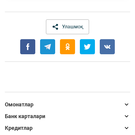
Улашмоқ
Омонатлар
Банк карталари
Кредитлар