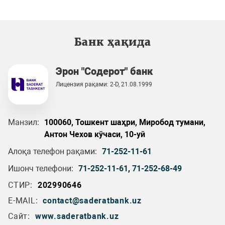
Банк ҳақида
Эрон "Содерот" банк
Лицензия рақами: 2-D, 21.08.1999
Манзил:
100060, Тошкент шаҳри, Миробод тумани,
Антон Чехов кўчаси, 10-уй
Алоқа телефон рақами:
71-252-11-61
Ишонч телефони:
71-252-11-61
,
71-252-68-49
СТИР:
202990646
E-MAIL:
contact@saderatbank.uz
Сайт:
www.saderatbank.uz