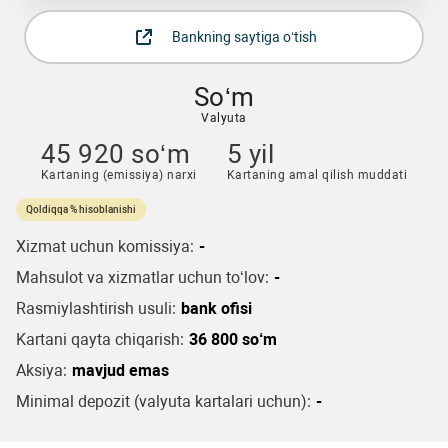
Bankning saytiga o‘tish
So‘m
Valyuta
45 920 so‘m
5 yil
Kartaning (emissiya) narxi
Kartaning amal qilish muddati
Qoldiqqa % hisoblanishi
Xizmat uchun komissiya:
-
Mahsulot va xizmatlar uchun to‘lov:
-
Rasmiylashtirish usuli:
bank ofisi
Kartani qayta chiqarish:
36 800 so‘m
Aksiya:
mavjud emas
Minimal depozit (valyuta kartalari uchun):
-