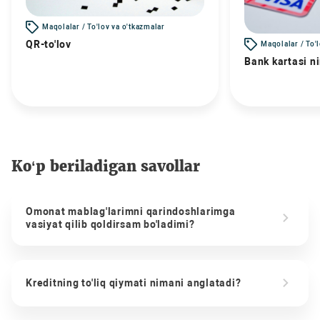
Maqolalar / To'lov va o'tkazmalar
QR-to'lov
Maqolalar / To'
Bank kartasi n
Ko‘p beriladigan savollar
Omonat mablag'larimni qarindoshlarimga
vasiyat qilib qoldirsam bo'ladimi?
Kreditning to'liq qiymati nimani anglatadi?