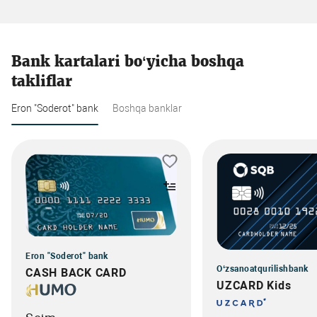
Bank kartalari bo‘yicha boshqa
takliflar
Eron "Soderot" bank
Boshqa banklar
Eron "Soderot" bank
O‘zsanoatqurilishbank
CASH BACK CARD
UZCARD Kids