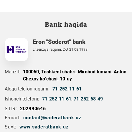
Bank haqida
Eron "Soderot" bank
Litsenziya raqami: 2-D, 21.08.1999
Manzil:
100060, Toshkent shahri, Mirobod tumani, Anton
Chexov ko‘chasi, 10-uy
Aloqa telefon raqami:
71-252-11-61
Ishonch telefoni:
71-252-11-61
,
71-252-68-49
STIR:
202990646
E-mail:
contact@saderatbank.uz
Sayt:
www.saderatbank.uz