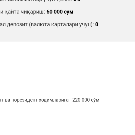
и қайта чиқариш:
60 000 сум
л депозит (валюта карталари учун):
0
 ва норезидент ходимларига - 220 000 сўм