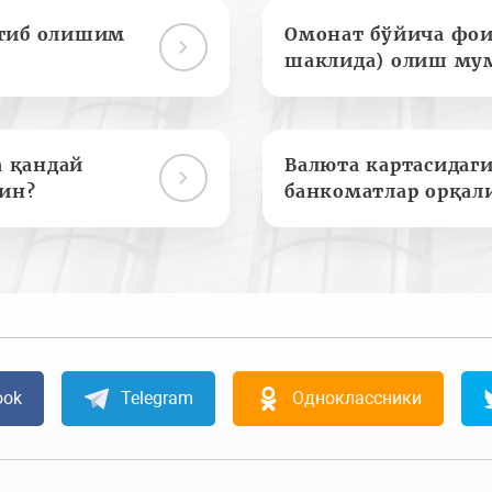
отиб олишим
Омонат бўйича фои
шаклида) олиш му
а қандай
Валюта картасидаги
ин?
банкоматлар орқал
ook
Telegram
Одноклассники