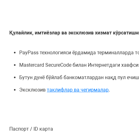
Қулайлик, имтиёзлар ва эксклюзив хизмат кўрсатишн
PayPass технологияси ёрдамида терминалларда то
Mastercard SecureCode билан Интернетдаги хавфси
Бутун дунё бўйлаб банкоматлардан нақд пул ечиш
Эксклюзив
таклифлар ва чегирмалар
.
Паспорт / ID карта