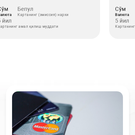
Сўм
Бепул
Сўм
алюта
Картанинг (эмиссия) нархи
Валюта
5 йил
5 йил
артанинг амал қилиш муддати
Картанинг