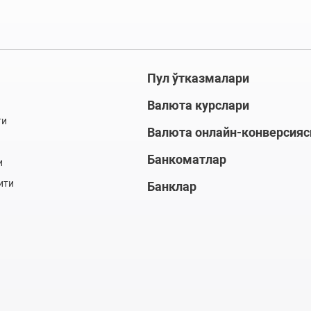
Пул ўтказмалари
Валюта курслари
ти
Валюта онлайн-конверсияс
Банкоматлар
и
ити
Банклар