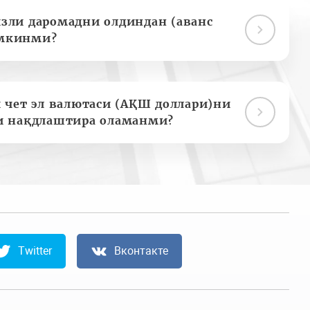
зли даромадни олдиндан (аванс
мкинми?
 чет эл валютаси (АҚШ доллари)ни
и нақдлаштира оламанми?
Twitter
Вконтакте