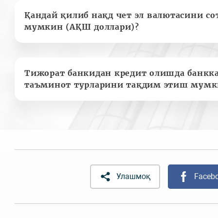
Қандай қилиб нақд чет эл валютасини с
мумкин (АҚШ доллари)?
Тижорат банкидан кредит олишда банкк
таъминот турларини тақдим этиш мумк
Улашмоқ
Faceb