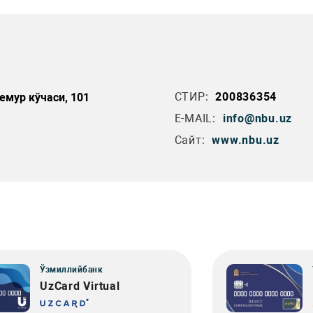
СТИР:
200836354
емур кўчаси, 101
E-MAIL:
info@nbu.uz
Сайт:
www.nbu.uz
Ўзмиллийбанк
UzCard Virtual