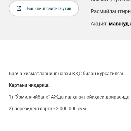
Банкнинг сайтига ўтиш
Расмийлаштириш
Акция:
мавжуд 
Барча хизматларнинг нархи ҚҚС билан кўрсатилган.
Картани чиқариш:
1) "Ўзмиллийбанк" АЖда иш ҳақи лойиҳаси доирасида 
2) норезидентларга - 2 000 000 сўм