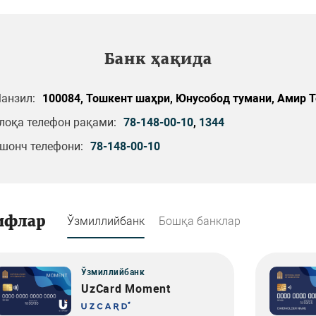
Банк ҳақида
анзил:
100084, Тошкент шаҳри, Юнусобод тумани, Амир Т
лоқа телефон рақами:
78-148-00-10
,
1344
шонч телефони:
78-148-00-10
ифлар
Ўзмиллийбанк
Бошқа банклар
Ўзмиллийбанк
UzCard Moment