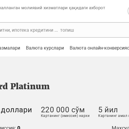
жалланган молиявий хизматлари ҳақидаги ахборот
казмалари
Валюта курслари
Валюта онлайн-конверсия
rd Platinum
 доллари
220 000 сўм
5 йил
Картанинг (эмиссия) нархи
Картанинг амал
иссия:
0
Маҳсул