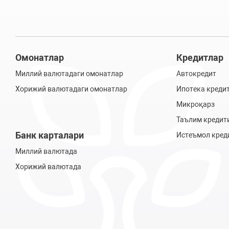
Омонатлар
Кредитлар
Миллий валютадаги омонатлар
Автокредит
Хорижий валютадаги омонатлар
Ипотека креди
Микроқарз
Таълим кредит
Банк карталари
Истеъмол кред
Миллий валютада
Хорижий валютада