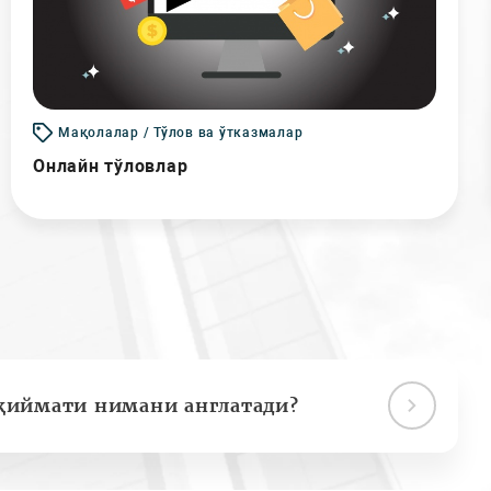
Мақолалар / Тўлов ва ўтказмалар
Онлайн тўловлар
қиймати нимани англатади?