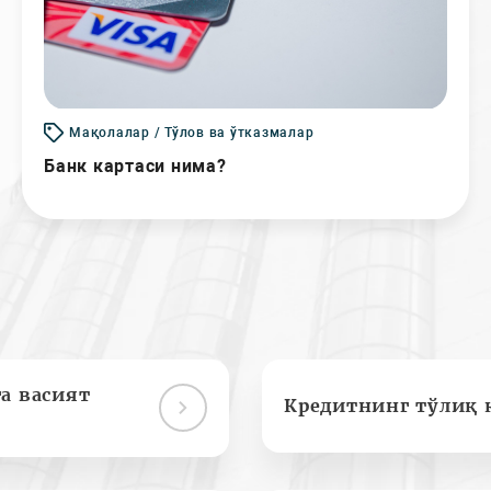
Мақолалар / Тўлов ва ўтказмалар
Банк картаси нима?
а васият
Кредитнинг тўлиқ 