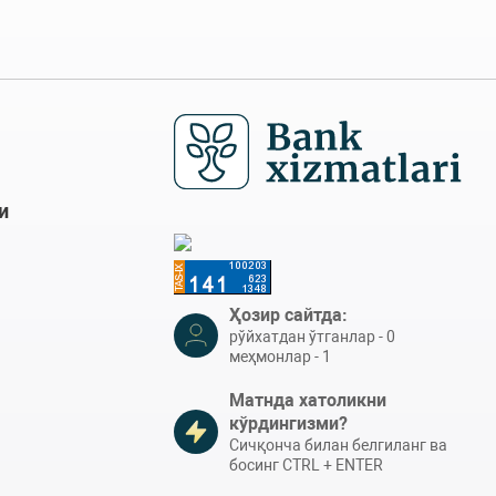
и
Ҳозир сайтда:
рўйхатдан ўтганлар - 0
меҳмонлар - 1
Матнда хатоликни
кўрдингизми?
Сичқонча билан белгиланг ва
босинг CTRL + ENTER