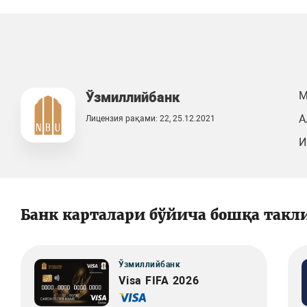
Ўзмиллийбанк
М
А
Лицензия рақами: 22, 25.12.2021
И
Банк карталари бўйича бошқа такл
Ўзмиллийбанк
Visa FIFA 2026