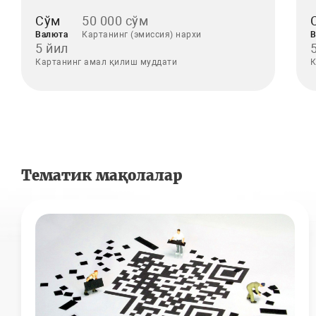
Сўм
50 000 сўм
Валюта
Картанинг (эмиссия) нархи
В
5 йил
Картанинг амал қилиш муддати
К
Тематик мақолалар