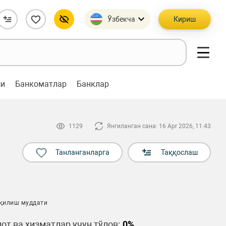
Ўзбекча
Кириш
си
Банкоматлар
Банклар
1129
Янгиланган сана: 16 Apr 2026, 11:43
Танланганларга
Таққослаш
 қилиш муддати
от ва хизматлар учун тўлов:
0%