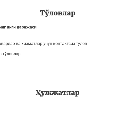
Тўловлар
инг янги даражаси
варлар ва хизматлар учун контактсиз тўлов
з тўловлар
Ҳужжатлар