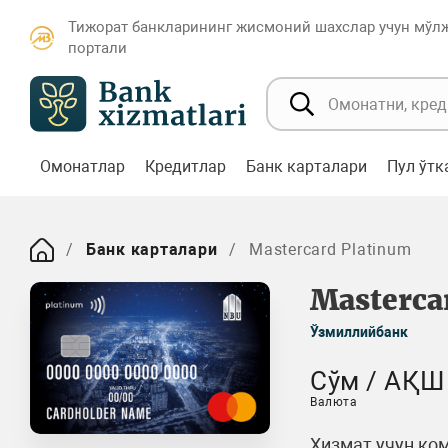
Тижорат банкларининг жисмоний шахслар учун мўл
портали
Омонатлар
Кредитлар
Банк карталари
Пул ўт
Банк карталари
Mastercard Platinum
Masterca
Ўзмиллийбанк
Сўм / АҚШ
Валюта
Хизмат учун ком