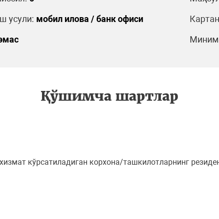
 усули:
мобил илова / банк офиси
Картан
эмас
Минима
Қўшимча шартлар
хизмат кўрсатиладиган корхона/ташкилотларнинг резидент