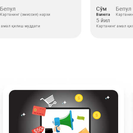
Бепул
Сўм
Бепул
Картанинг (эмиссия) нархи
Валюта
Картанин
5 йил
 амал қилиш муддати
Картанинг амал қи