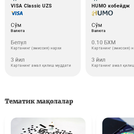
VISA Classic UZS
HUMO кобейдж
Сўм
Сўм
Валюта
Валюта
Бепул
0.10 БХМ
Картанинг (эмиссия) нархи
Картанинг (эмиссия) 
3 йил
3 йил
Картанинг амал қилиш муддати
Картанинг амал қили
Тематик мақолалар