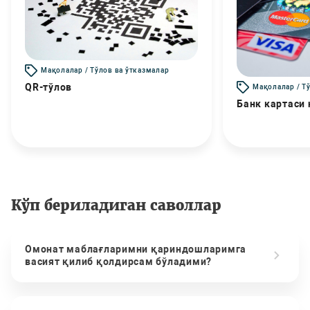
Мақолалар / Тўлов ва ўтказмалар
QR-тўлов
Мақолалар / Т
Банк картаси
Кўп бериладиган саволлар
Омонат маблағларимни қариндошларимга
васият қилиб қолдирсам бўладими?