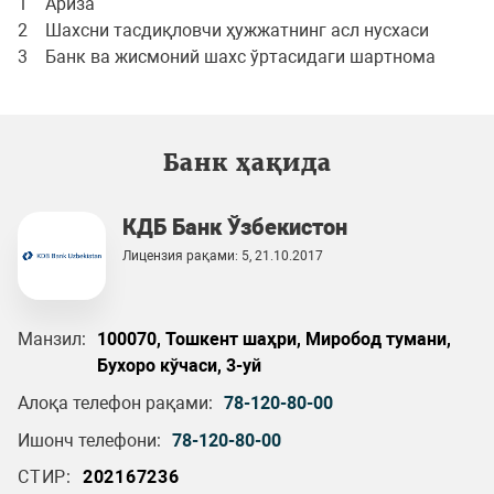
1 Ариза
2 Шахсни тасдиқловчи ҳужжатнинг асл нусхаси
3 Банк ва жисмоний шахс ўртасидаги шартнома
Банк ҳақида
КДБ Банк Ўзбекистон
Лицензия рақами: 5, 21.10.2017
Манзил:
100070, Тошкент шаҳри, Миробод тумани,
Бухоро кўчаси, 3-уй
Алоқа телефон рақами:
78-120-80-00
Ишонч телефони:
78-120-80-00
СТИР:
202167236