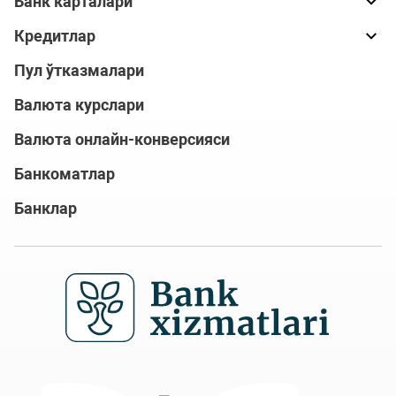
Банк карталари
Кредитлар
Пул ўтказмалари
Валюта курслари
Валюта онлайн-конверсияси
Банкоматлар
Банклар