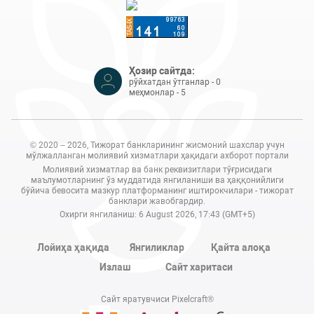
Ҳозир сайтда:
рўйхатдан ўтганлар - 0
меҳмонлар - 5
© 2020 – 2026, Тижорат банкларининг жисмоний шахслар учун
мўлжалланган молиявий хизматлари ҳақидаги ахборот портали
Молиявий хизматлар ва банк реквизитлари тўғрисидаги
маълумотларнинг ўз муддатида янгиланиши ва ҳаққонийлиги
бўйича бевосита мазкур платформанинг иштирокчилари - тижорат
банклари жавобгардир.
Охирги янгиланиш: 6 August 2026, 17:43 (GMT+5)
Лойиҳа ҳақида
Янгиликлар
Қайта алоқа
Излаш
Сайт харитаси
Сайт яратувчиси Pixelcraft®