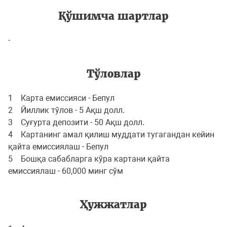
Қўшимча шартлар
-
Тўловлар
1 Карта емиссияси - Бепул
2 Йиллик тўлов - 5 Ақш долл.
3 Суғурта депозити - 50 Ақш долл.
4 Картанинг амал қилиш муддати тугагандан кейин
қайта емиссиялаш - Бепул
5 Бошқа сабабларга кўра картани қайта
емиссиялаш - 60,000 минг сўм
Ҳужжатлар