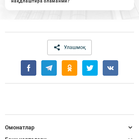
нақдлаштира оламанми?
Улашмоқ
Омонатлар