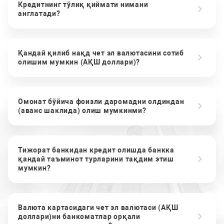
Кредитнинг тўлиқ қиймати нимани
англатади?
Қандай қилиб нақд чет эл валютасини сотиб
олишим мумкин (АҚШ доллари)?
Омонат бўйича фоизли даромадни олдиндан
(аванс шаклида) олиш мумкинми?
Тижорат банкидан кредит олишда банкка
қандай таъминот турларини тақдим этиш
мумкин?
Валюта картасидаги чет эл валютаси (АҚШ
доллари)ни банкоматлар орқали