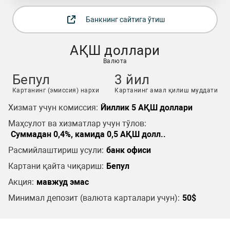
Банкнинг сайтига ўтиш
АҚШ доллари
Валюта
Бепул
3 йил
Картанинг (эмиссия) нархи
Картанинг амал қилиш муддати
Хизмат учун комиссия:
Йиллик 5 АҚШ доллари
Маҳсулот ва хизматлар учун тўлов:
Суммадан 0,4%, камида 0,5 АҚШ долл..
Расмийлаштириш усули:
банк офиси
Картани қайта чиқариш:
Бепул
Акция:
мавжуд эмас
Минимал депозит (валюта карталари учун):
50$