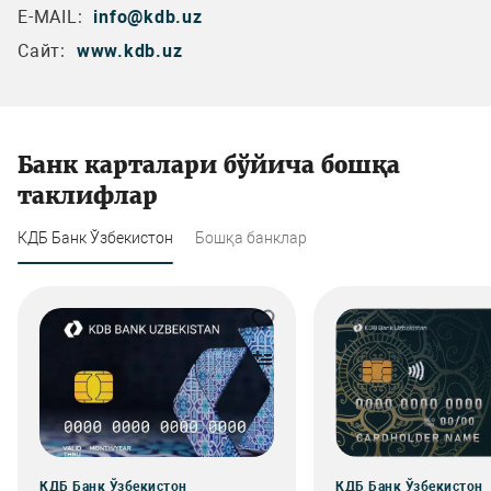
E-MAIL:
info@kdb.uz
Сайт:
www.kdb.uz
Банк карталари бўйича бошқа
таклифлар
КДБ Банк Ўзбекистон
Бошқа банклар
КДБ Банк Ўзбекистон
КДБ Банк Ўзбекистон