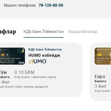
Ишонч телефони:
78-120-80-00
ифлар
КДБ Банк Ўзбекистон
Бошқа банклар
КДБ Банк Ўзбекистон
HUMO кобейдж
Сўм
0.10 БХМ
Евро
алюта
Картанинг (эмиссия) нархи
3 йил
Валюта
3 йил
артанинг амал қилиш муддати
Картанинг