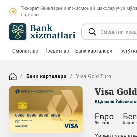
Тижорат банкларининг жисмоний шахслар учун мўл
портали
Омонатлар
Кредитлар
Банк карталари
Пул ўт
Банк карталари
Visa Gold Euro
Visa Gol
КДБ Банк Ўзбекисто
Евро
Беп
Валюта
Картан
Хизмат учун ком