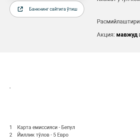
Банкнинг сайтига ўтиш
Расмийлаштириш
Акция:
мавжуд 
-
1 Карта емиссияси - Бепул
2 Йиллик тўлов - 5 Евро