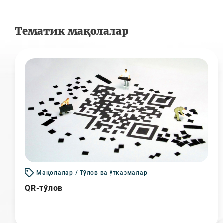
Тематик мақолалар
Мақолалар / Тўлов ва ўтказмалар
QR-тўлов