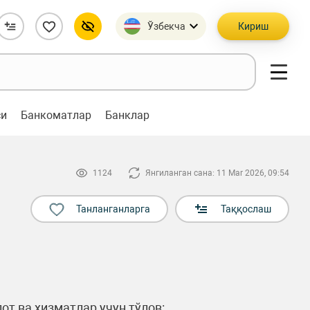
Ўзбекча
Кириш
си
Банкоматлар
Банклар
1124
Янгиланган сана: 11 Mar 2026, 09:54
Танланганларга
Таққослаш
от ва хизматлар учун тўлов: