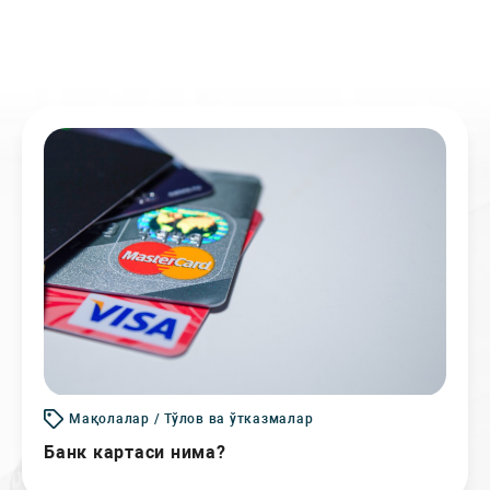
Мақолалар / Тўлов ва ўтказмалар
Банк картаси нима?