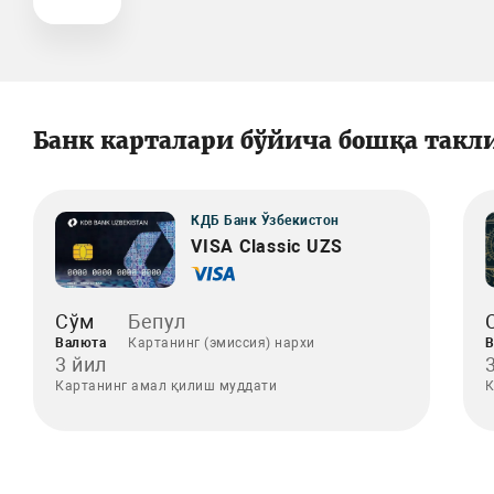
Банк карталари бўйича бошқа такл
КДБ Банк Ўзбекистон
VISA Classic UZS
Сўм
Бепул
Валюта
Картанинг (эмиссия) нархи
В
3 йил
Картанинг амал қилиш муддати
К