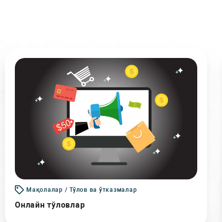
Мақолалар / Тўлов ва ўтказмалар
Онлайн тўловлар