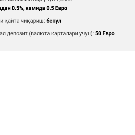
дан 0.5%, камида 0.5 Евро
и қайта чиқариш:
бепул
л депозит (валюта карталари учун):
50 Евро