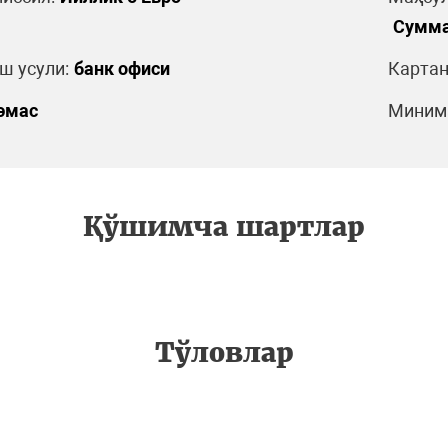
Сумма
 усули:
банк офиси
Картан
эмас
Минима
Қўшимча шартлар
Тўловлар