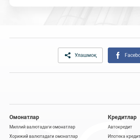
Улашмоқ
Faceb
Омонатлар
Кредитлар
Миллий валютадаги омонатлар
Автокредит
Хорижий валютадаги омонатлар
Ипотека креди