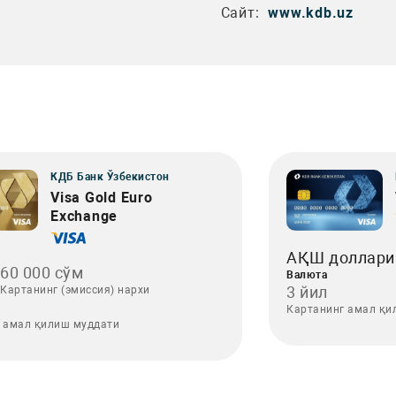
Сайт:
www.kdb.uz
КДБ Банк Ўзбекистон
Visa Gold Euro
Exchange
АҚШ доллари
60 000 сўм
Валюта
3 йил
Картанинг (эмиссия) нархи
Картанинг амал қи
 амал қилиш муддати