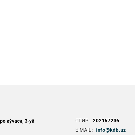
СТИР:
202167236
о кўчаси, 3-уй
E-MAIL:
info@kdb.uz