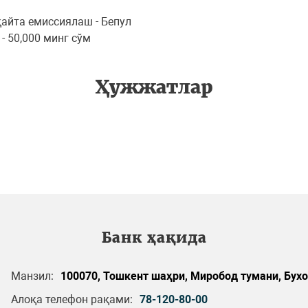
айта емиссиялаш - Бепул
 50,000 минг сўм
Ҳужжатлар
Банк ҳақида
Манзил:
100070, Тошкент шаҳри, Миробод тумани, Бухор
Алоқа телефон рақами:
78-120-80-00