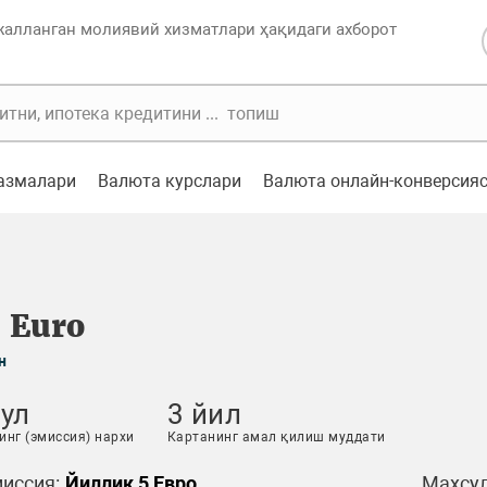
жалланган молиявий хизматлари ҳақидаги ахборот
казмалари
Валюта курслари
Валюта онлайн-конверсия
d Euro
н
ул
3 йил
инг (эмиссия) нархи
Картанинг амал қилиш муддати
иссия:
Йиллик 5 Евро
Маҳсул