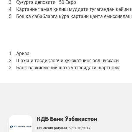
3 Суғурта депозити - 50 Евро
4 Картанинг амал қилиш муддати тугагандан кейин қ
5 Бошқа сабабларга кўра картани қайта емиссиялаш -
1 Ариза
2 Шахсни тасдиқловчи ҳужжатнинг асл нусхаси
3 Банк ва жисмоний шахс ўртасидаги шартнома
КДБ Банк Ўзбекистон
Лицензия рақами: 5, 21.10.2017