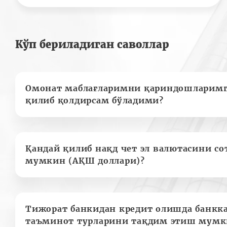
Кўп бериладиган саволлар
Омонат маблағларимни қариндошларимг
қилиб қолдирсам бўладими?
Қандай қилиб нақд чет эл валютасини с
мумкин (АҚШ доллари)?
Тижорат банкидан кредит олишда банкк
таъминот турларини тақдим этиш мумк