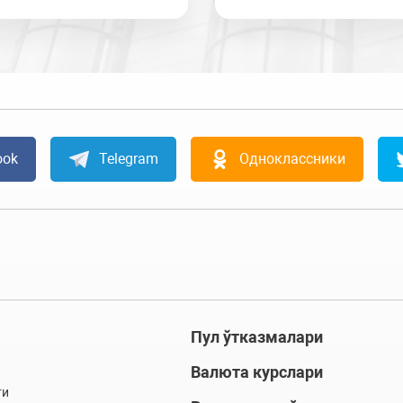
ook
Telegram
Одноклассники
Пул ўтказмалари
Валюта курслари
ти