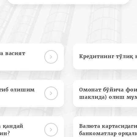
а васият
Кредитнинг тўлиқ 
отиб олишим
Омонат бўйича фои
шаклида) олиш му
а қандай
Валюта картасидаги
ин?
банкоматлар орқал