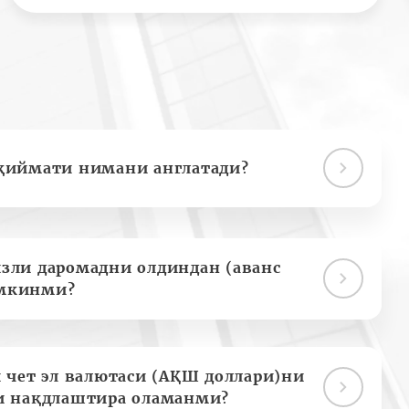
қиймати нимани англатади?
зли даромадни олдиндан (аванс
мкинми?
 чет эл валютаси (АҚШ доллари)ни
и нақдлаштира оламанми?