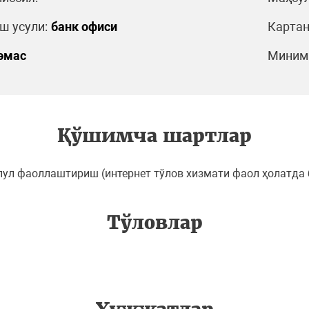
 усули:
банк офиси
Картан
эмас
Минима
Қўшимча шартлар
епул фаоллаштириш (интернет тўлов хизмати фаол ҳолатда
Тўловлар