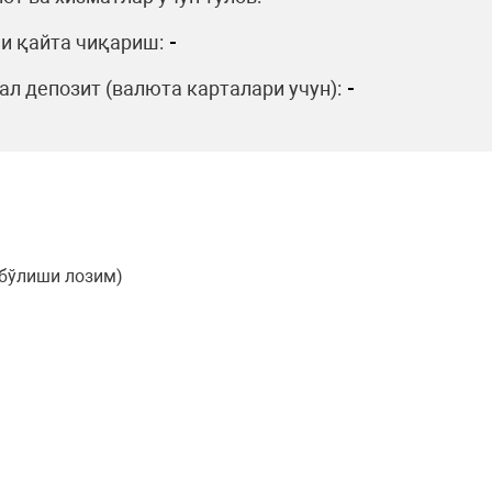
и қайта чиқариш:
-
л депозит (валюта карталари учун):
-
 бўлиши лозим)