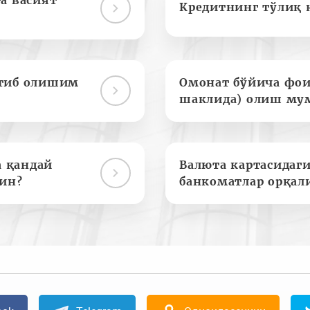
а васият
Кредитнинг тўлиқ 
отиб олишим
Омонат бўйича фои
шаклида) олиш му
а қандай
Валюта картасидаги
ин?
банкоматлар орқал