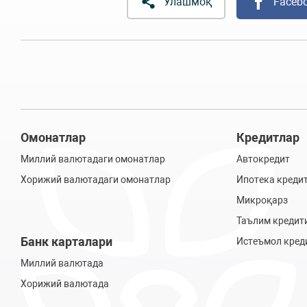
Улашмоқ
Faceb
Омонатлар
Кредитлар
Миллий валютадаги омонатлар
Автокредит
Хорижий валютадаги омонатлар
Ипотека креди
Микроқарз
Таълим кредит
Банк карталари
Истеъмол кред
Миллий валютада
Хорижий валютада