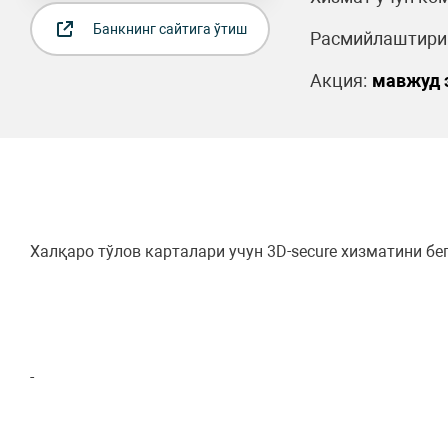
Банкнинг сайтига ўтиш
Расмийлаштириш
Акция:
мавжуд 
Халқаро тўлов карталари учун 3D-secure хизматини б
-