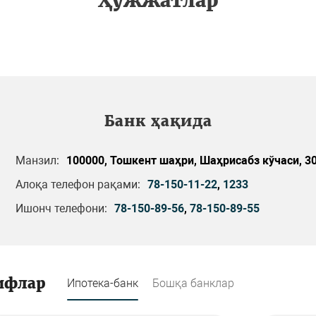
Ҳужжатлар
Банк ҳақида
Манзил:
100000, Тошкент шаҳри, Шаҳрисабз кўчаси, 3
Алоқа телефон рақами:
78-150-11-22
,
1233
Ишонч телефони:
78-150-89-56
,
78-150-89-55
ифлар
Ипотека-банк
Бошқа банклар