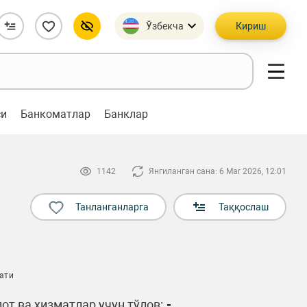
Ўзбекча
Кириш
си
Банкоматлар
Банклар
1142
Янгиланган сана: 6 Mar 2026, 12:01
Танланганларга
Таққослаш
ати
от ва хизматлар учун тўлов:
-