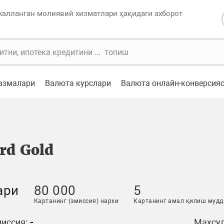
жалланган молиявий хизматлари ҳақидаги ахборот
казмалари
Валюта курслари
Валюта онлайн-конверсия
rd Gold
ари
80 000
5
Картанинг (эмиссия) нархи
Картанинг амал қилиш мудд
иссия:
-
Маҳсул