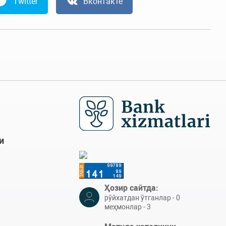
Twitter
Вконтакте
и
Ҳозир сайтда:
рўйхатдан ўтганлар - 0
меҳмонлар - 3