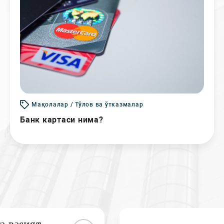
Мақолалар / Тўлов ва ўтказмалар
Банк картаси нима?