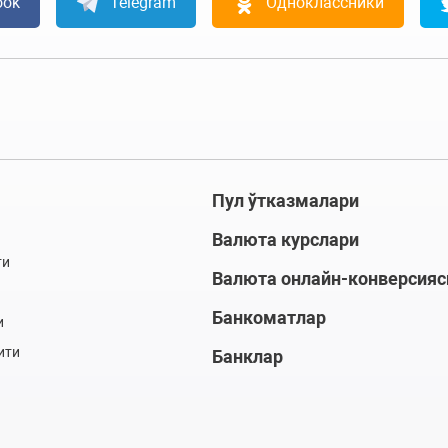
ook
Telegram
Одноклассники
Пул ўтказмалари
Валюта курслари
ти
Валюта онлайн-конверсияс
Банкоматлар
и
ити
Банклар