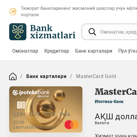
Тижорат банкларининг жисмоний шахслар учун мўл
портали
Омонатлар
Кредитлар
Банк карталари
Пул ўт
Банк карталари
MasterCard Gold
MasterCa
Ипотека-банк
АҚШ долл
Валюта
Хизмат учун ком