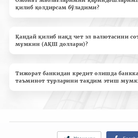
Омонат маблағларимни қариндошларимг
қилиб қолдирсам бўладими?
Қандай қилиб нақд чет эл валютасини с
мумкин (АҚШ доллари)?
Тижорат банкидан кредит олишда банкк
таъминот турларини тақдим этиш мумк