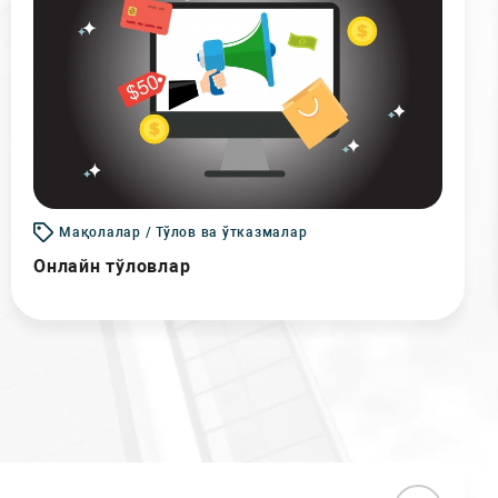
Мақолалар / Тўлов ва ўтказмалар
Онлайн тўловлар