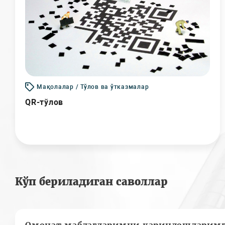
Мақолалар / Тўлов ва ўтказмалар
QR-тўлов
Кўп бериладиган саволлар