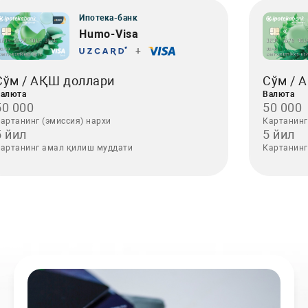
Ипотека-банк
Humo-Visa
+
Сўм / 
Сўм / АҚШ доллари
Валюта
алюта
50 000
50 000
Картанинг
артанинг (эмиссия) нархи
5 йил
5 йил
Картанинг
артанинг амал қилиш муддати