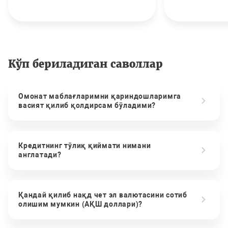
Кўп бериладиган саволлар
Омонат маблағларимни қариндошларимга
васият қилиб қолдирсам бўладими?
Кредитнинг тўлиқ қиймати нимани
англатади?
Қандай қилиб нақд чет эл валютасини сотиб
олишим мумкин (АҚШ доллари)?