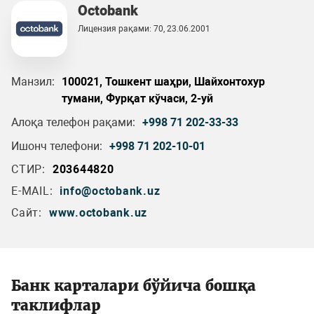
Octobank
Лицензия рақами: 70, 23.06.2001
Манзил:
100021, Тошкент шаҳри, Шайхонтохур
тумани, Фурқат кўчаси, 2-уй
Алоқа телефон рақами:
+998 71 202-33-33
Ишонч телефони:
+998 71 202-10-01
СТИР:
203644820
E-MAIL:
info@octobank.uz
Сайт:
www.octobank.uz
Банк карталари бўйича бошқа
таклифлар