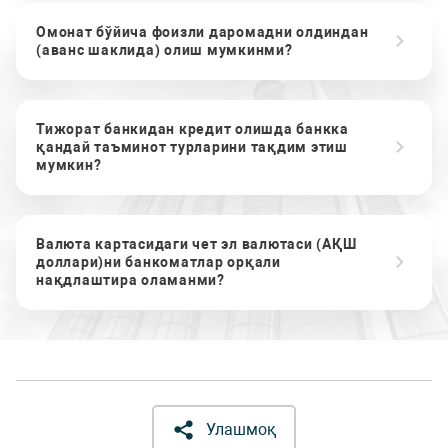
Омонат бўйича фоизли даромадни олдиндан
(аванс шаклида) олиш мумкинми?
Тижорат банкидан кредит олишда банкка
қандай таъминот турларини тақдим этиш
мумкин?
Валюта картасидаги чет эл валютаси (АҚШ
доллари)ни банкоматлар орқали
нақдлаштира оламанми?
Улашмоқ