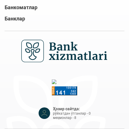
Банкоматлар
Банклар
Ҳозир сайтда:
рўйхатдан ўтганлар - 0
меҳмонлар - 8