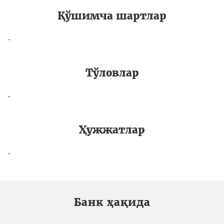
Қўшимча шартлар
-
Тўловлар
-
Ҳужжатлар
-
Банк ҳақида