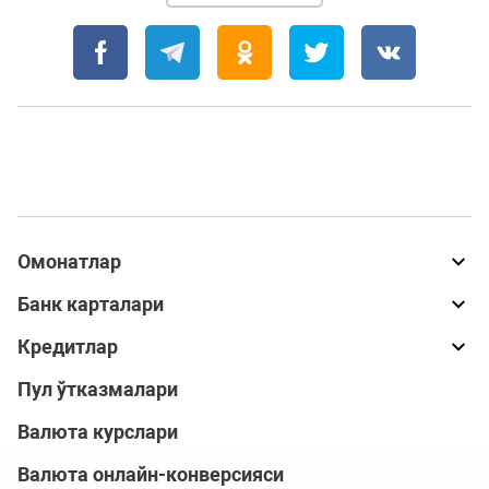
Омонатлар
Банк карталари
Кредитлар
Пул ўтказмалари
Валюта курслари
Валюта онлайн-конверсияси