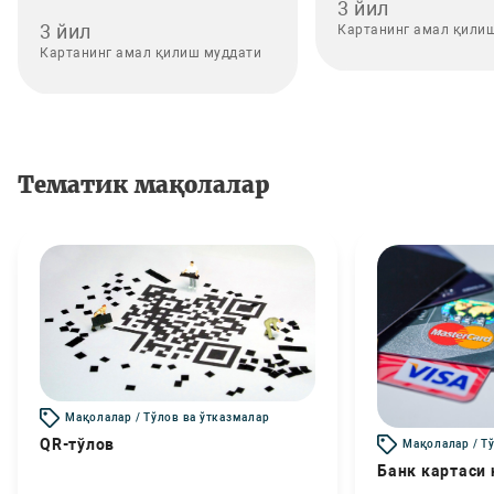
3 йил
3 йил
Картанинг амал қили
Картанинг амал қилиш муддати
Тематик мақолалар
Мақолалар / Тўлов ва ўтказмалар
QR-тўлов
Мақолалар / Т
Банк картаси