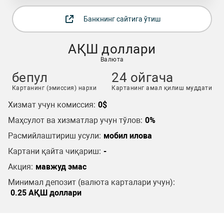
Банкнинг сайтига ўтиш
АҚШ доллари
Валюта
бепул
24 ойгача
Картанинг (эмиссия) нархи
Картанинг амал қилиш муддати
Хизмат учун комиссия:
0$
Маҳсулот ва хизматлар учун тўлов:
0%
Расмийлаштириш усули:
мобил илова
Картани қайта чиқариш:
-
Акция:
мавжуд эмас
Минимал депозит (валюта карталари учун):
0.25 АҚШ доллари