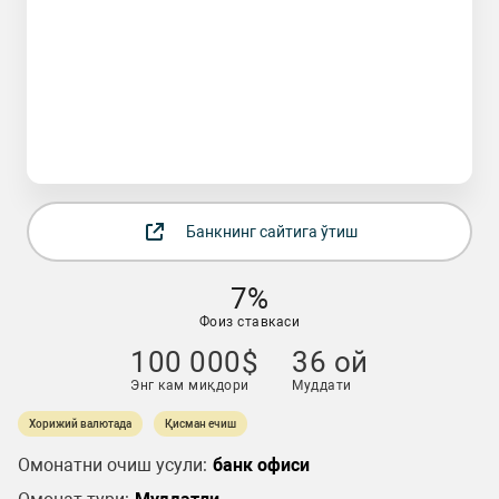
Банкнинг сайтига ўтиш
7%
Фоиз ставкаси
100 000$
36 ой
Энг кам миқдори
Муддати
Хорижий валютада
Қисман ечиш
Омонатни очиш усули:
банк офиси