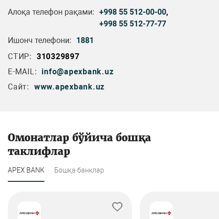
Алоқа телефон рақами:
+998 55 512-00-00
,
+998 55 512-77-77
Ишонч телефони:
1881
СТИР:
310329897
E-MAIL:
info@apexbank.uz
Сайт:
www.apexbank.uz
Омонатлар бўйича бошқа
таклифлар
APEX BANK
Бошқа банклар