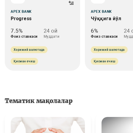
APEX BANK
APEX BANK
Progress
Чўққига йўл
7.5%
24 oй
6%
24 
Фоиз ставкаси
Муддати
Фоиз ставкаси
Мудд
Хорижий валютада
Хорижий валютада
Қисман ечиш
Қисман ечиш
Тематик мақолалар