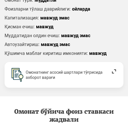
Омонат тури:
Муддатли
Фоизларни тўлаш даврийлиги:
ойларда
Капитализация:
мавжуд эмас
Қисман ечиш:
мавжуд
Муддатидан олдин ечиш:
мавжуд эмас
Автоузайтириш:
мавжуд эмас
Қўшимча маблағ киритиш имконияти:
мавжуд
Омонатнинг асосий шартлари тўғрисида
ахборот варағи
Омонат бўйича фоиз ставкаси
жадвали