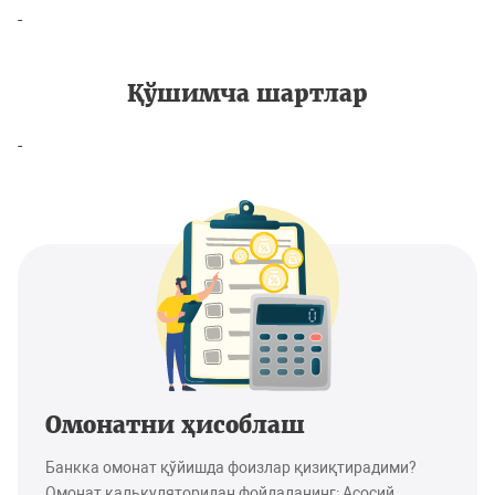
-
Қўшимча шартлар
-
Омонатни ҳисоблаш
Банкка омонат қўйишда фоизлар қизиқтирадими?
Омонат калькуляторидан фойдаланинг: Асосий