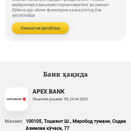
майдонларга маълумотларни киритинг ва омонат
бўйича ҳар ойлик фоизларни калькулятор ўзи
ҳисоблайди.
Омонатни ҳисоблаш
Банк ҳақида
APEX BANK
Лицензия рақами: 90, 24.04.2025
Манзил:
100105, Тошкент Ш., Миробод тумани, Cодик
Азимова кўчаси, 77