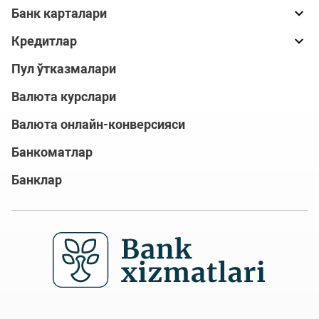
Банк карталари
Кредитлар
Пул ўтказмалари
Валюта курслари
Валюта онлайн-конверсияси
Банкоматлар
Банклар