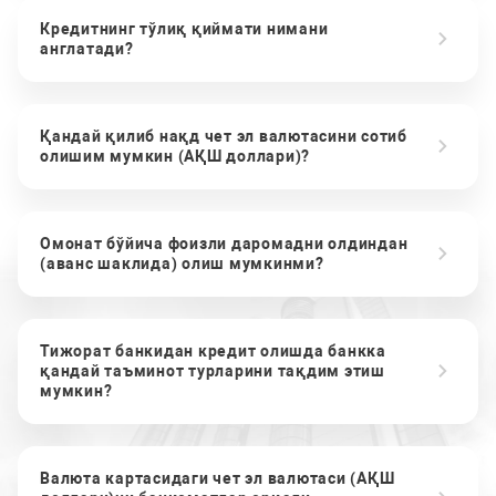
Кредитнинг тўлиқ қиймати нимани
англатади?
Қандай қилиб нақд чет эл валютасини сотиб
олишим мумкин (АҚШ доллари)?
Омонат бўйича фоизли даромадни олдиндан
(аванс шаклида) олиш мумкинми?
Тижорат банкидан кредит олишда банкка
қандай таъминот турларини тақдим этиш
мумкин?
Валюта картасидаги чет эл валютаси (АҚШ