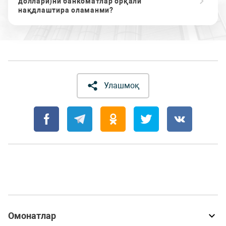
доллари)ни банкоматлар орқали
нақдлаштира оламанми?
Улашмоқ
Омонатлар