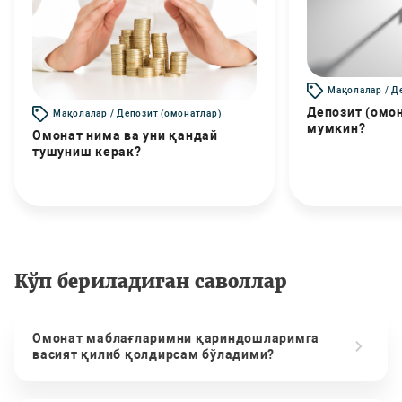
Мақолалар / Д
Депозит (омо
Мақолалар / Депозит (омонатлар)
мумкин?
Омонат нима ва уни қандай
тушуниш керак?
Кўп бериладиган саволлар
Омонат маблағларимни қариндошларимга
васият қилиб қолдирсам бўладими?