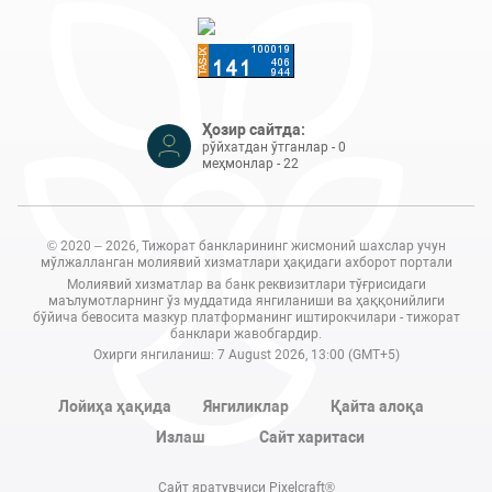
Ҳозир сайтда:
рўйхатдан ўтганлар - 0
меҳмонлар - 22
© 2020 – 2026, Тижорат банкларининг жисмоний шахслар учун
мўлжалланган молиявий хизматлари ҳақидаги ахборот портали
Молиявий хизматлар ва банк реквизитлари тўғрисидаги
маълумотларнинг ўз муддатида янгиланиши ва ҳаққонийлиги
бўйича бевосита мазкур платформанинг иштирокчилари - тижорат
банклари жавобгардир.
Охирги янгиланиш: 7 August 2026, 13:00 (GMT+5)
Лойиҳа ҳақида
Янгиликлар
Қайта алоқа
Излаш
Сайт харитаси
Сайт яратувчиси Pixelcraft®