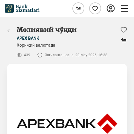
Молиявий чўққи
APEX BANK
Хорижий валютада
439
Янгиланган сана: 20 May 2026, 16:38