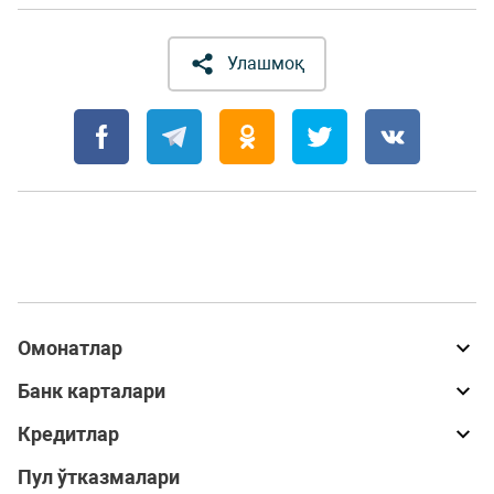
Улашмоқ
Омонатлар
Банк карталари
Кредитлар
Пул ўтказмалари