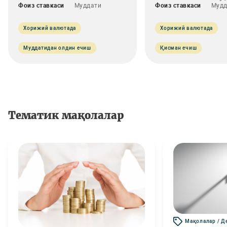
Фоиз ставкаси
Муддати
Фоиз ставкаси
Мудд
Хорижий валютада
Хорижий валютада
Муддатидан олдин ечиш
Қисман ечиш
Тематик мақолалар
Мақолалар / Д