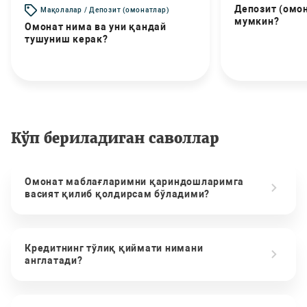
Депозит (омо
Мақолалар / Депозит (омонатлар)
мумкин?
Омонат нима ва уни қандай
тушуниш керак?
Кўп бериладиган саволлар
Омонат маблағларимни қариндошларимга
васият қилиб қолдирсам бўладими?
Кредитнинг тўлиқ қиймати нимани
англатади?