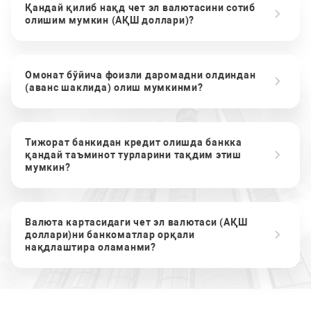
Қандай қилиб нақд чет эл валютасини сотиб
олишим мумкин (АҚШ доллари)?
Омонат бўйича фоизли даромадни олдиндан
(аванс шаклида) олиш мумкинми?
Тижорат банкидан кредит олишда банкка
қандай таъминот турларини тақдим этиш
мумкин?
Валюта картасидаги чет эл валютаси (АҚШ
доллари)ни банкоматлар орқали
нақдлаштира оламанми?