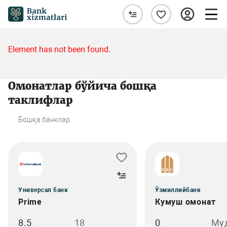
Element has not been found.
Омонатлар бўйича бошқа
таклифлар
Бошқа банклар
Универсал банк
Ўзмиллийбанк
Prime
Кумуш омонат
8.5
18
0
Му