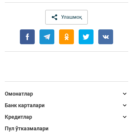
Улашмоқ
Омонатлар
Банк карталари
Кредитлар
Пул ўтказмалари