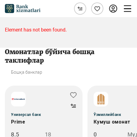
Element has not been found.
Омонатлар бўйича бошқа
таклифлар
Бошқа банклар
Универсал банк
Ўзмиллийбанк
Prime
Кумуш омонат
8.5
18
0
Му