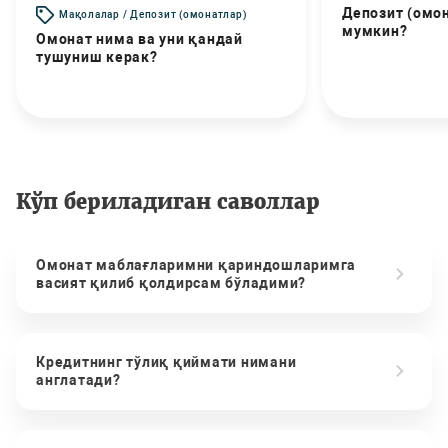
Депозит (омо
Мақолалар / Депозит (омонатлар)
мумкин?
Омонат нима ва уни қандай
тушуниш керак?
Кўп бериладиган саволлар
Омонат маблағларимни қариндошларимга
васият қилиб қолдирсам бўладими?
Кредитнинг тўлиқ қиймати нимани
англатади?