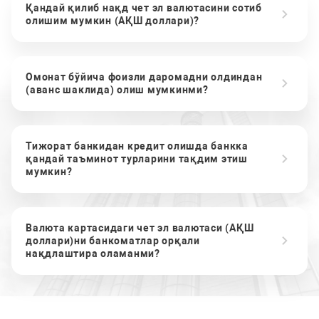
Қандай қилиб нақд чет эл валютасини сотиб
олишим мумкин (АҚШ доллари)?
Омонат бўйича фоизли даромадни олдиндан
(аванс шаклида) олиш мумкинми?
Тижорат банкидан кредит олишда банкка
қандай таъминот турларини тақдим этиш
мумкин?
Валюта картасидаги чет эл валютаси (АҚШ
доллари)ни банкоматлар орқали
нақдлаштира оламанми?