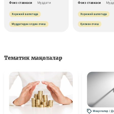
Фоиз ставкаси
Муддати
Фоиз ставкаси
Мудд
Хорижий валютада
Хорижий валютада
Муддатидан олдин ечиш
Қисман ечиш
Тематик мақолалар
Мақолалар / Д