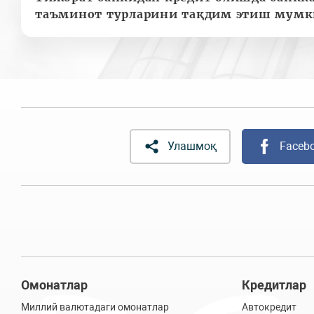
таъминот турларини тақдим этиш мумк
Улашмоқ
Faceb
Омонатлар
Кредитлар
Миллий валютадаги омонатлар
Автокредит