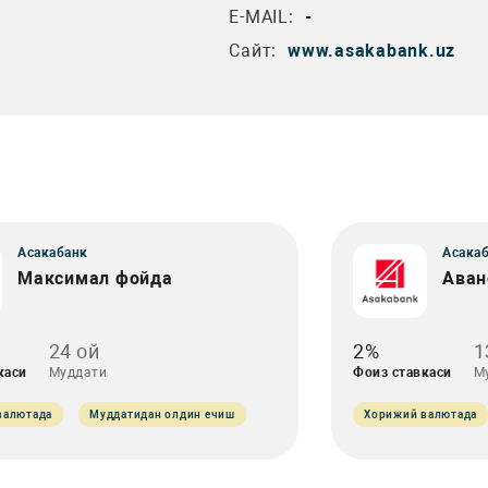
E-MAIL:
-
Сайт:
www.asakabank.uz
Асакабанк
Асака
Максимал фойда
Аван
24 ой
2%
1
каси
Муддати
Фоиз ставкаси
М
валютада
Муддатидан олдин ечиш
Хорижий валютада