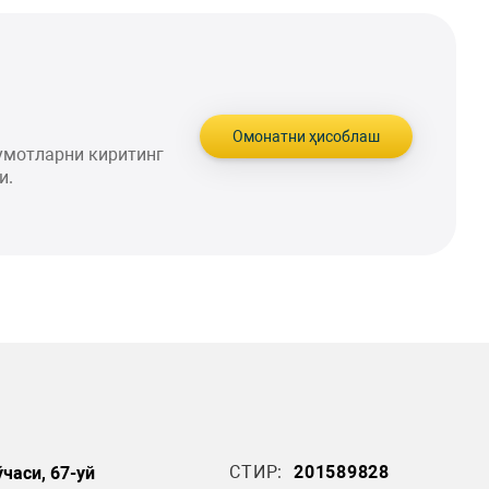
Омонатни ҳисоблаш
умотларни киритинг
и.
СТИР:
201589828
часи, 67-уй