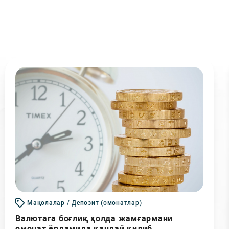
Мақолалар / Депозит (омонатлар)
Валютага боғлиқ ҳолда жамғармани
омонат ёрдамида қандай қилиб