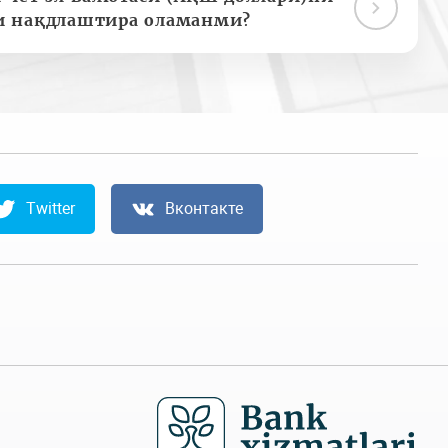
и нақдлаштира оламанми?
Twitter
Вконтакте