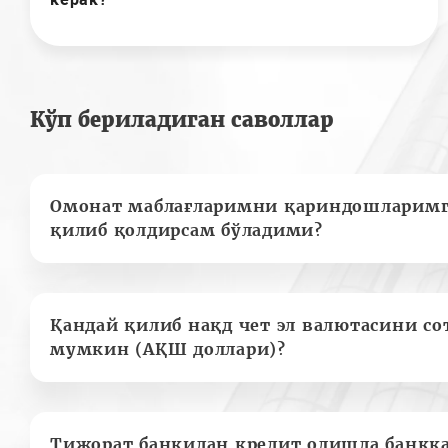
Кўп бериладиган саволлар
Омонат маблағларимни қариндошларимг
қилиб қолдирсам бўладими?
Қандай қилиб нақд чет эл валютасини с
мумкин (АҚШ доллари)?
Тижорат банкидан кредит олишда банкк