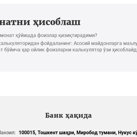
натни ҳисоблаш
омонат қўйишда фоизлар қизиқтирадими?
калькуляторидан фойдаланинг: Асосий майдонларга маъл
т бўйича ҳар ойлик фоизларни калькулятор ўзи ҳисоблайд
Банк ҳақида
анзил:
100015, Тошкент шаҳри, Миробод тумани, Нукус кў