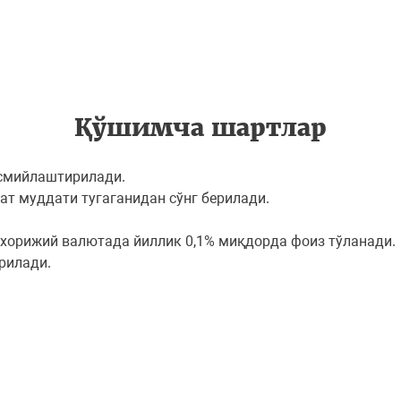
Қўшимча шартлар
смийлаштирилади.
ат муддати тугаганидан сўнг берилади.
 хорижий валютада йиллик 0,1% миқдорда фоиз тўланади.
рилади.