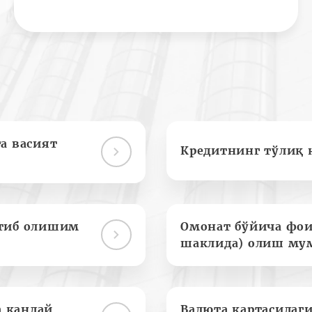
а васият
Кредитнинг тўлиқ 
отиб олишим
Омонат бўйича фои
шаклида) олиш му
а қандай
Валюта картасидаги