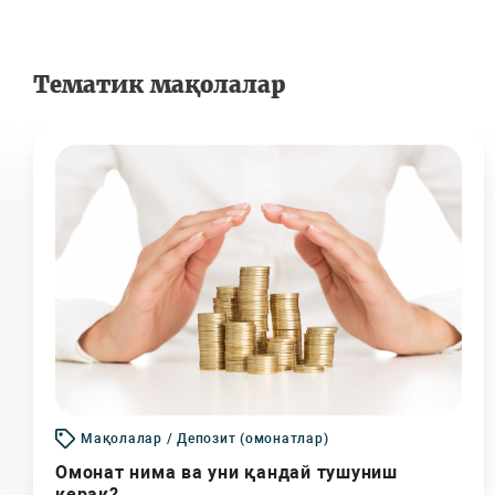
Тематик мақолалар
Мақолалар / Депозит (омонатлар)
Омонат нима ва уни қандай тушуниш
керак?