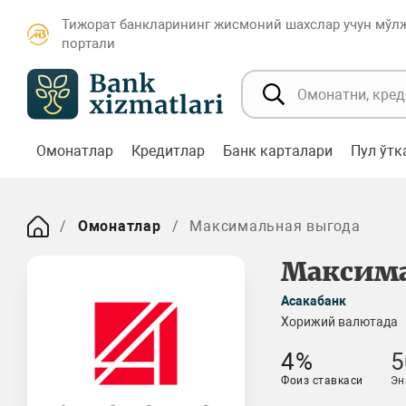
Тижорат банкларининг жисмоний шахслар учун мўл
портали
Омонатлар
Кредитлар
Банк карталари
Пул ўт
Омонатлар
Максимальная выгода
Максима
Асакабанк
Хорижий валютада
4%
5
Фоиз ставкаси
Эн