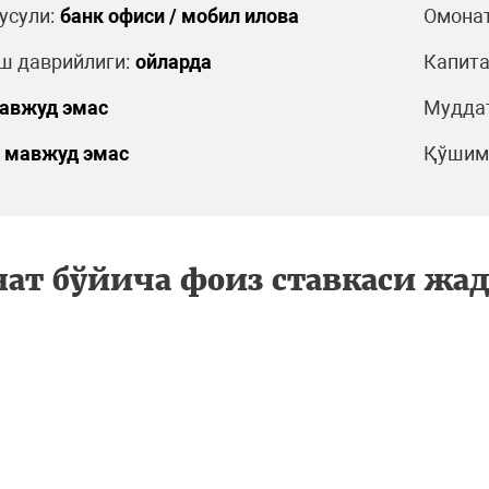
усули:
банк офиси / мобил илова
Омонат
ш даврийлиги:
ойларда
Капита
авжуд эмас
Муддат
мавжуд эмас
Қўшимч
ат бўйича фоиз ставкаси жа