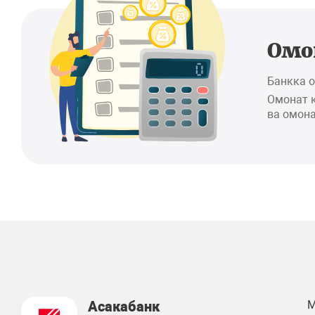
Омо
Банкка 
Омонат 
ва омона
Асакабанк
М