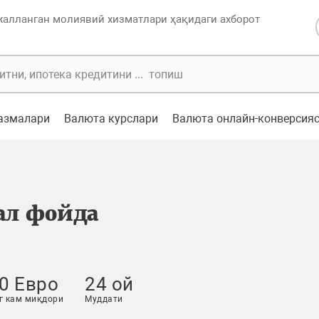
жалланган молиявий хизматлари ҳақидаги ахборот
казмалари
Валюта курслари
Валюта онлайн-конверсия
л фойда
0 Евро
24 ой
г кам миқдори
Муддати