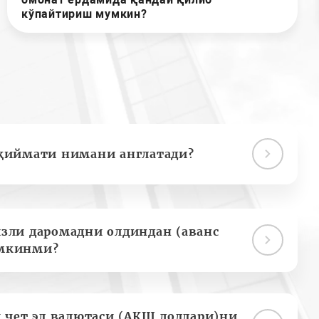
кўпайтириш мумкин?
қиймати нимани англатади?
зли даромадни олдиндан (аванс
мкинми?
 чет эл валютаси (АҚШ доллари)ни