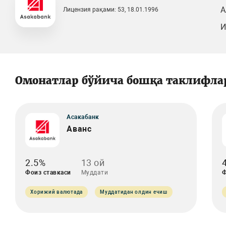
А
Лицензия рақами: 53, 18.01.1996
И
Омонатлар бўйича бошқа таклифла
Асакабанк
Аванс
2.5%
13 ой
Фоиз ставкаси
Муддати
Ф
Хорижий валютада
Муддатидан олдин ечиш