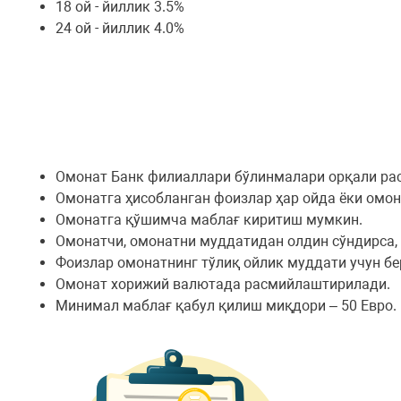
18 ой - йиллик 3.5%
24 ой - йиллик 4.0%
Омонат Банк филиаллари бўлинмалари орқали ра
Омонатга ҳисобланган фоизлар ҳар ойда ёки омон
Омонатга қўшимча маблағ киритиш мумкин.
Омонатчи, омонатни муддатидан олдин сўндирса,
Фоизлар омонатнинг тўлиқ ойлик муддати учун бе
Омонат хорижий валютада расмийлаштирилади.
Минимал маблағ қабул қилиш миқдори – 50 Евро.