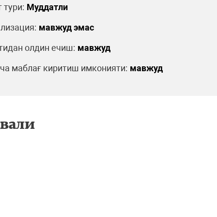
 тури:
Муддатли
лизация:
мавжуд эмас
идан олдин ечиш:
мавжуд
а маблағ киритиш имконияти:
мавжуд
двали