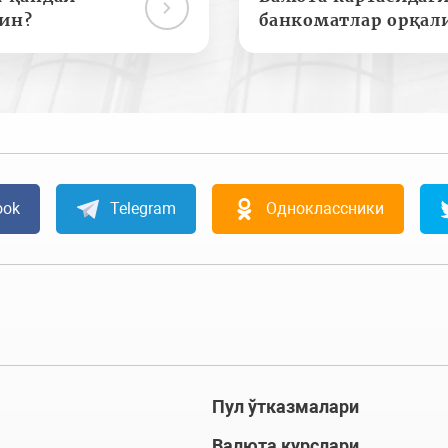
ин?
банкоматлар орқал
ook
Telegram
Одноклассники
Пул ўтказмалари
Валюта курслари