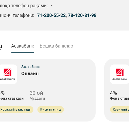
лоқа телефон рақами:
-
шонч телефони:
71-200-55-22
,
78-120-81-98
р
Асакабанк
Бошқа банклар
Асакабанк
Онлайн
4%
30 ой
4%
оиз ставкаси
Муддати
Фоиз став
Хорижий валютада
Қисман ечиш
Хорижий 