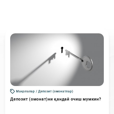
Мақолалар / Депозит (омонатлар)
Депозит (омонат)ни қандай очиш мумкин?