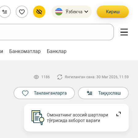
Ўзбекча
Кириш
си
Банкоматлар
Банклар
1186
Янгиланган сана: 30 Mar 2026, 11:59
Танланганларга
Таққослаш
Омонатнинг асосий шартлари
тўғрисида ахборот варағи