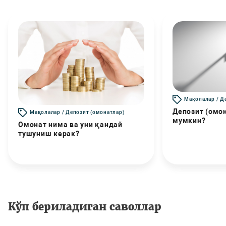
Мақолалар / Д
Депозит (омо
Мақолалар / Депозит (омонатлар)
мумкин?
Омонат нима ва уни қандай
тушуниш керак?
Кўп бериладиган саволлар