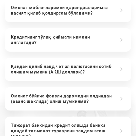
Омонат маблағларимни қариндошларимга
васият қилиб қолдирсам бўладими?
Кредитнинг тўлиқ қиймати нимани
англатади?
Қандай қилиб нақд чет эл валютасини сотиб
олишим мумкин (АҚШ доллари)?
Омонат бўйича фоизли даромадни олдиндан
(аванс шаклида) олиш мумкинми?
Тижорат банкидан кредит олишда банкка
қандай таъминот турларини тақдим этиш