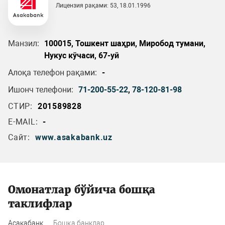
Лицензия рақами: 53, 18.01.1996
Манзил:
100015, Тошкент шаҳри, Миробод тумани,
Нукус кўчаси, 67-уй
Алоқа телефон рақами:
-
Ишонч телефони:
71-200-55-22
,
78-120-81-98
СТИР:
201589828
E-MAIL:
-
Сайт:
www.asakabank.uz
Омонатлар бўйича бошқа
таклифлар
Асакабанк
Бошқа банклар