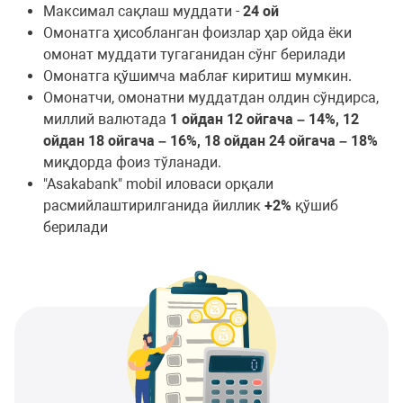
Максимал сақлаш муддати -
24 ой
Омонатга ҳисобланган фоизлар ҳар ойда ёки
омонат муддати тугаганидан сўнг берилади
Омонатга қўшимча маблағ киритиш мумкин.
Омонатчи, омонатни муддатдан олдин сўндирса,
миллий валютада
1 ойдан 12 ойгача – 14%, 12
ойдан 18 ойгача – 16%, 18 ойдан 24 ойгача – 18%
миқдорда фоиз тўланади.
"Asakabank" mobil иловаси орқали
расмийлаштирилганида йиллик
+2%
қўшиб
берилади