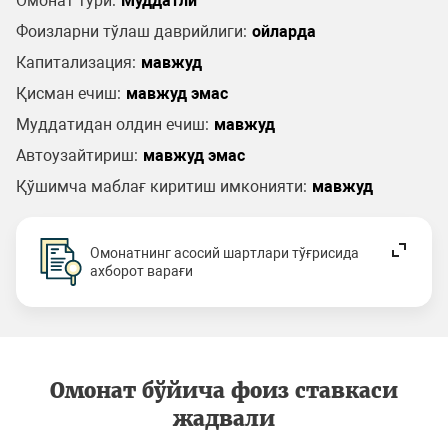
Омонат тури:
Муддатли
Фоизларни тўлаш даврийлиги:
ойларда
Капитализация:
мавжуд
Қисман ечиш:
мавжуд эмас
Муддатидан олдин ечиш:
мавжуд
Автоузайтириш:
мавжуд эмас
Қўшимча маблағ киритиш имконияти:
мавжуд
Омонатнинг асосий шартлари тўғрисида
ахборот варағи
Омонат бўйича фоиз ставкаси
жадвали