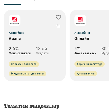
Асакабанк
Асакабанк
Аванс
Онлайн
2.5%
13 ой
4%
30 
Фоиз ставкаси
Муддати
Фоиз ставкаси
Мудд
Хорижий валютада
Хорижий валютада
Муддатидан олдин ечиш
Қисман ечиш
Тематик мақолалар