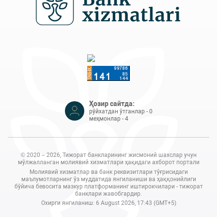
Ҳозир сайтда:
рўйхатдан ўтганлар - 0
меҳмонлар - 4
© 2020 – 2026, Тижорат банкларининг жисмоний шахслар учун
мўлжалланган молиявий хизматлари ҳақидаги ахборот портали
Молиявий хизматлар ва банк реквизитлари тўғрисидаги
маълумотларнинг ўз муддатида янгиланиши ва ҳаққонийлиги
бўйича бевосита мазкур платформанинг иштирокчилари - тижорат
банклари жавобгардир.
Охирги янгиланиш: 6 August 2026, 17:43 (GMT+5)