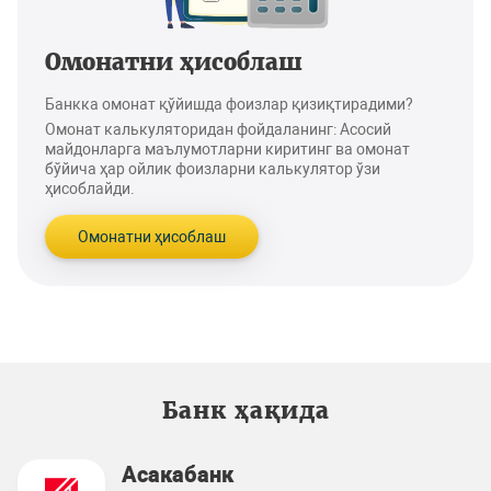
Омонатни ҳисоблаш
Банкка омонат қўйишда фоизлар қизиқтирадими?
Омонат калькуляторидан фойдаланинг: Асосий
майдонларга маълумотларни киритинг ва омонат
бўйича ҳар ойлик фоизларни калькулятор ўзи
ҳисоблайди.
Омонатни ҳисоблаш
Банк ҳақида
Асакабанк