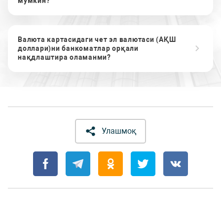
мумкин?
Валюта картасидаги чет эл валютаси (АҚШ
доллари)ни банкоматлар орқали
нақдлаштира оламанми?
Улашмоқ