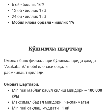
6 ой - йиллик 16%
13 ой - йиллик 17%
24 ой - йиллик 18%
Мобил илова орқали - йиллик 1%
Қўшимча шартлар
Омонат банк филиаллари бўлинмаларида ҳамда
"Asakabank" mobil иловаси орқали
расмийлаштирилади.
Омонат шартлари:
Minimal маблағ қабул қилиш миқдори –
100 000
сўм
Максимал бадал миқдори - чекланмаган
Minimal сақлаш муддати -
1 ой