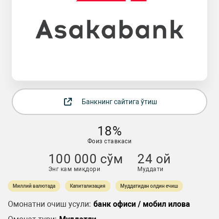
Банкнинг сайтига ўтиш
18%
Фоиз ставкаси
100 000 сўм
24 ой
Энг кам миқдори
Муддати
Миллий валютада
Капитализация
Муддатидан олдин ечиш
Омонатни очиш усули:
банк офиси / мобил илова