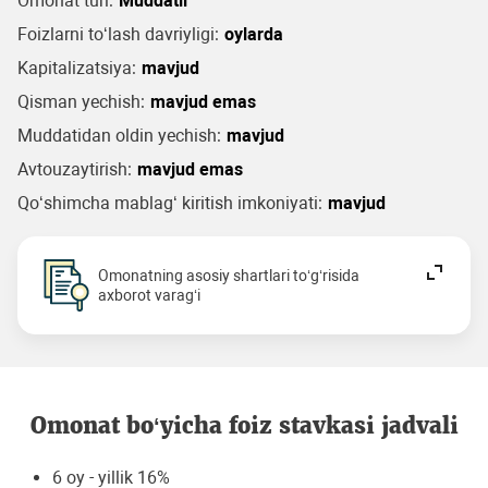
Omonat turi:
Muddatli
Foizlarni to‘lash davriyligi:
oylarda
Kapitalizatsiya:
mavjud
Qisman yechish:
mavjud emas
Muddatidan oldin yechish:
mavjud
Avtouzaytirish:
mavjud emas
Qo‘shimcha mablag‘ kiritish imkoniyati:
mavjud
Omonatning asosiy shartlari to‘g‘risida
axborot varag‘i
Omonat bo‘yicha foiz stavkasi jadvali
6 oy - yillik 16%