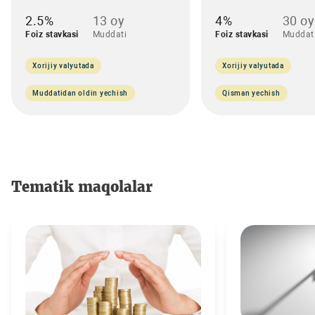
2.5%
13 oy
4%
30 oy
Foiz stavkasi
Muddati
Foiz stavkasi
Muddat
Xorijiy valyutada
Xorijiy valyutada
Muddatidan oldin yechish
Qisman yechish
Tematik maqolalar