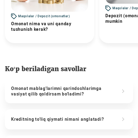
Maqolalar / Dep
Depozit (omona
Maqolalar / Depozit (omonatlar)
mumkin
Omonat nima va uni qanday
tushunish kerak?
Ko‘p beriladigan savollar
Omonat mablag'larimni qarindoshlarimga
vasiyat qilib qoldirsam bo'ladimi?
Kreditning to'liq qiymati nimani anglatadi?