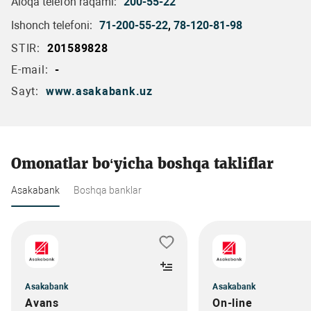
Aloqa telefon raqami:
200-55-22
Ishonch telefoni:
71-200-55-22
,
78-120-81-98
STIR:
201589828
E-mail:
-
Sayt:
www.asakabank.uz
Omonatlar bo‘yicha boshqa takliflar
Asakabank
Boshqa banklar
Asakabank
Asakabank
Avans
On-line