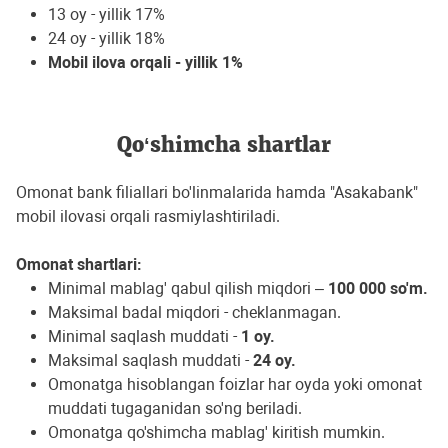
13 oy - yillik 17%
24 oy - yillik 18%
Mobil ilova orqali - yillik 1%
Qo‘shimcha shartlar
Omonat bank filiallari bo'linmalarida hamda "Asakabank"
mobil ilovasi orqali rasmiylashtiriladi.
Omonat shartlari:
Minimal mablag' qabul qilish miqdori –
100 000 so'm.
Maksimal badal miqdori - cheklanmagan.
Мinimal saqlash muddati -
1 oy.
Маksimal saqlash muddati -
24 oy.
Omonatga hisoblangan foizlar har oyda yoki omonat
muddati tugaganidan so'ng beriladi.
Omonatga qo'shimcha mablag' kiritish mumkin.