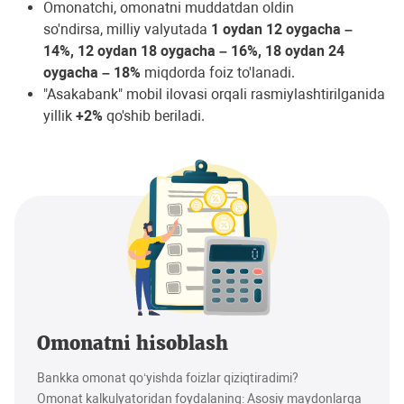
Omonatchi, omonatni muddatdan oldin
so'ndirsa, milliy valyutada
1 oydan 12 oygacha –
14%, 12 oydan 18 oygacha – 16%, 18 oydan 24
oygacha – 18%
miqdorda foiz to'lanadi.
"Asakabank" mobil ilovasi orqali rasmiylashtirilganida
yillik
+2%
qo'shib beriladi.
Omonatni hisoblash
Bankka omonat qo‘yishda foizlar qiziqtiradimi?
Omonat kalkulyatoridan foydalaning: Asosiy maydonlarga