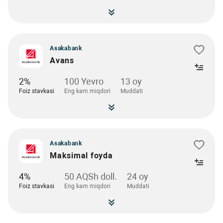
Asakabank
Avans
2%
100 Yevro
13 oy
Foiz stavkasi
Eng kam miqdori
Muddati
Asakabank
Maksimal foyda
4%
50 AQSh doll.
24 oy
Foiz stavkasi
Eng kam miqdori
Muddati