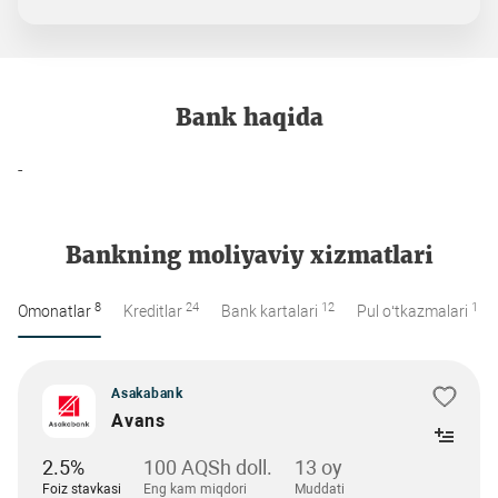
Bank haqida
-
Bankning moliyaviy xizmatlari
8
24
12
1
Omonatlar
Kreditlar
Bank kartalari
Pul o‘tkazmalari
Asakabank
Avans
2.5%
100 AQSh doll.
13 oy
Foiz stavkasi
Eng kam miqdori
Muddati