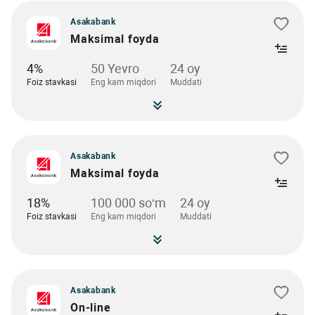
Asakabank
Maksimal foyda
4%
50 Yevro
24 oy
Foiz stavkasi
Eng kam miqdori
Muddati
Asakabank
Maksimal foyda
18%
100 000 so‘m
24 oy
Foiz stavkasi
Eng kam miqdori
Muddati
Asakabank
On-line