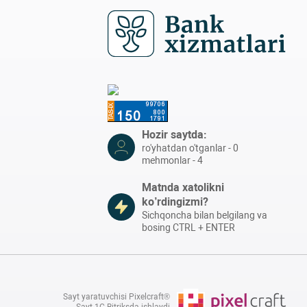
Hozir saytda:
ro'yhatdan o'tganlar - 0
mehmonlar - 4
Matnda xatolikni
ko’rdingizmi?
Sichqoncha bilan belgilang va
bosing CTRL + ENTER
Sayt yaratuvchisi Pixelcraft®
Sayt 1C-Bitriksda ishlaydi