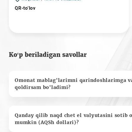
QR-to'lov
Ko‘p beriladigan savollar
Omonat mablag'larimni qarindoshlarimga va
qoldirsam bo'ladimi?
Qanday qilib naqd chet el valyutasini sotib 
mumkin (AQSh dollari)?