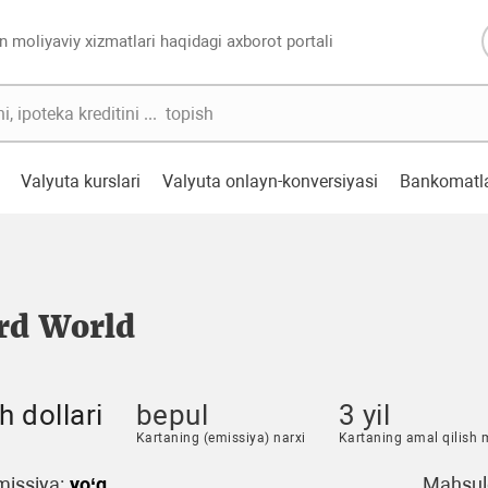
n moliyaviy xizmatlari haqidagi axborot portali
Valyuta kurslari
Valyuta onlayn-konversiyasi
Bankomatl
rd World
 dollari
bepul
3 yil
Kartaning (emissiya) narxi
Kartaning amal qilish 
issiya:
yo‘q
Mahsulo