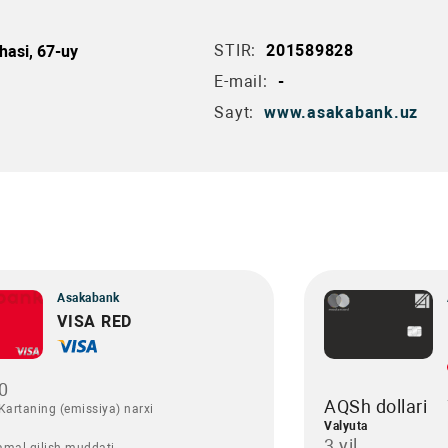
STIR:
201589828
hasi, 67-uy
E-mail:
-
Sayt:
www.asakabank.uz
Asakabank
VISA RED
0
AQSh dollari
Kartaning (emissiya) narxi
Valyuta
3 yil
amal qilish muddati