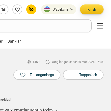
O’zbekcha
Kirish
ar
Banklar
1469
Yangilangan sana: 30 Mar 2026, 15:46
Tanlanganlarga
Taqqoslash
muddati
t va xizmatlar uchun to‘lov:
-