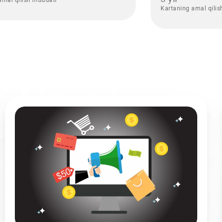
Kartaning amal qili