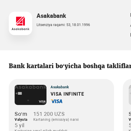
Asakabank
Litsenziya raqami: 53, 18.01.1996
Bank kartalari bo‘yicha boshqa taklifla
Asakabank
VISA INFINITE
So‘m
151 200 UZS
Valyuta
Kartaning (emissiya) narxi
V
5 yil
5
Kartaning amal qilish muddati
K