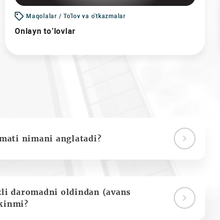
Maqolalar / To'lov va o'tkazmalar
Onlayn to’lovlar
ymati nimani anglatadi?
zli daromadni oldindan (avans
kinmi?