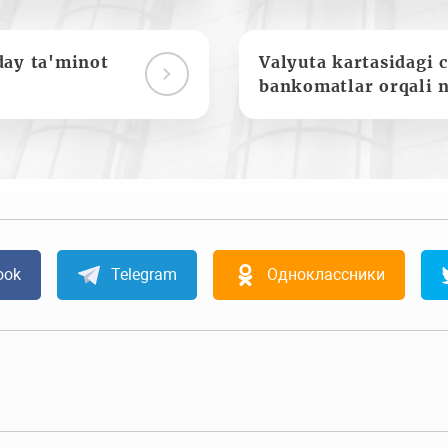
day ta'minot
Valyuta kartasidagi c
bankomatlar orqali 
ook
Telegram
Одноклассники