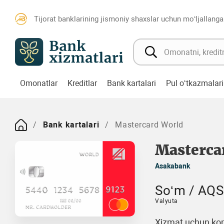
Tijorat banklarining jismoniy shaxslar uchun mo‘ljallanga
Omonatlar
Kreditlar
Bank kartalari
Pul o‘tkazmalari
Bank kartalari
Mastercard World
Masterca
Asakabank
So‘m / AQSh
Valyuta
Xizmat uchun kom