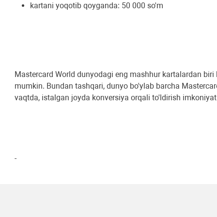
kartani yoqotib qoyganda: 50 000 so'm
Mastercard World dunyodagi eng mashhur kartalardan biri bo'
mumkin. Bundan tashqari, dunyo bo'ylab barcha Mastercard
vaqtda, istalgan joyda konversiya orqali to'ldirish imkoniya
-