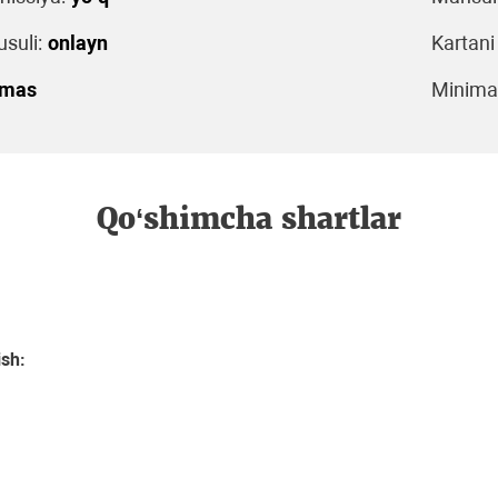
suli:
onlayn
Kartani
emas
Minimal
Qo‘shimcha shartlar
ish: