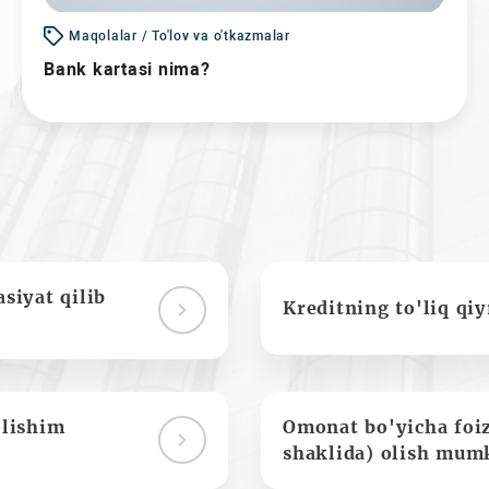
Maqolalar / To'lov va o'tkazmalar
Bank kartasi nima?
siyat qilib
Kreditning to'liq qi
olishim
Omonat bo'yicha foi
shaklida) olish mum