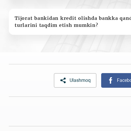
Tijorat bankidan kredit olishda bankka qan
turlarini taqdim etish mumkin?
Ulashmoq
Faceb