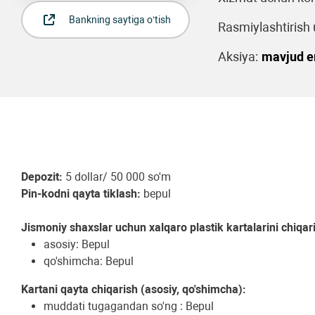
Bankning saytiga o‘tish
Rasmiylashtirish u
Aksiya:
mavjud 
Depozit:
5 dollar/ 50 000 so'm
Pin-kodni qayta tiklash:
bepul
Jismoniy shaxslar uchun xalqaro plastik kartalarini chiqar
asosiy: Bepul
qo'shimcha: Bepul
Kartani qayta chiqarish (asosiy, qo'shimcha):
muddati tugagandan so'ng : Bepul