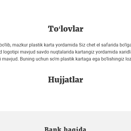
To‘lovlar
lib, mazkur plastik karta yordamida Siz chet el safarida bo'lga
 logotipi mavjud savdo nuqtalarida kartangiz yordamida xaridl
ti mavjud. Buning uchun so'm plastik kartaga ega bo'lishingiz lo
Hujjatlar
Bank haqida