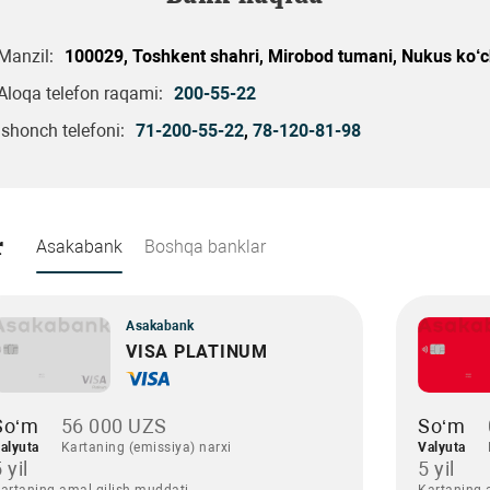
Manzil:
100029, Toshkent shahri, Mirobod tumani, Nukus ko‘c
Aloqa telefon raqami:
200-55-22
Ishonch telefoni:
71-200-55-22
,
78-120-81-98
r
Asakabank
Boshqa banklar
Asakabank
VISA PLATINUM
So‘m
56 000 UZS
So‘m
alyuta
Kartaning (emissiya) narxi
Valyuta
 yil
5 yil
artaning amal qilish muddati
Kartaning 