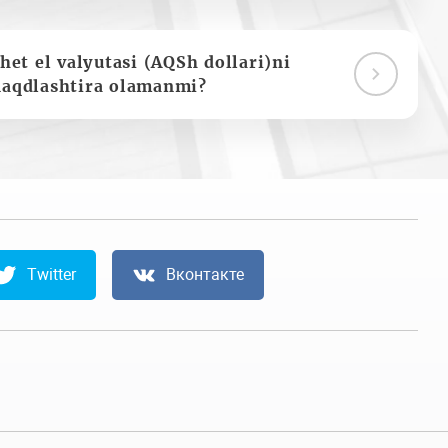
het el valyutasi (AQSh dollari)ni
naqdlashtira olamanmi?
Twitter
Вконтакте