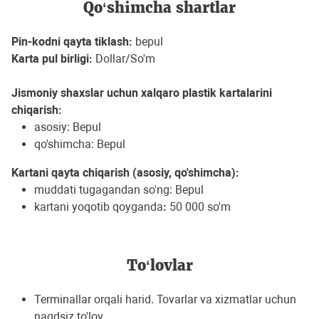
Qo‘shimcha shartlar
Pin-kodni qayta tiklash:
bepul
Karta pul birligi:
Dollar/So'm
Jismoniy shaxslar uchun xalqaro plastik kartalarini
chiqarish:
asosiy: Bepul
qo'shimcha: Bepul
Kartani qayta chiqarish (asosiy, qo'shimcha):
muddati tugagandan so'ng: Bepul
kartani yoqotib qoyganda
:
50 000 so'm
To‘lovlar
Terminallar orqali harid. Tovarlar va xizmatlar uchun
naqdsiz to'lov