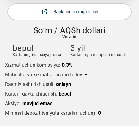
Bankning saytiga o‘tish
So‘m / AQSh dollari
Valyuta
bepul
3 yil
Kartaning (emissiya) narxi
Kartaning amal qilish muddati
Xizmat uchun komissiya:
0.3%
Mahsulot va xizmatlar uchun to‘lov:
-
Rasmiylashtirish usuli:
onlayn
Kartani qayta chiqarish:
bepul
Aksiya:
mavjud emas
Minimal depozit (valyuta kartalari uchun):
0