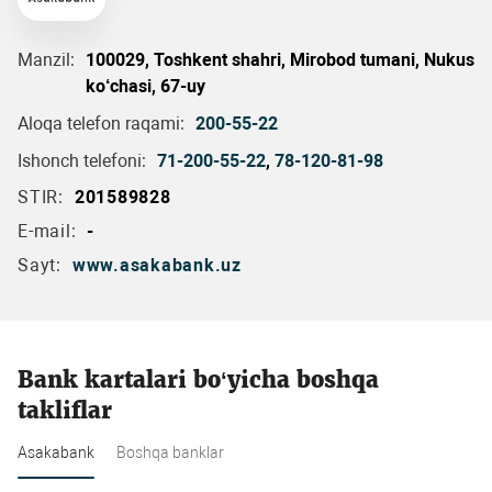
Manzil:
100029, Toshkent shahri, Mirobod tumani, Nukus
ko‘chasi, 67-uy
Aloqa telefon raqami:
200-55-22
Ishonch telefoni:
71-200-55-22
,
78-120-81-98
STIR:
201589828
E-mail:
-
Sayt:
www.asakabank.uz
Bank kartalari bo‘yicha boshqa
takliflar
Asakabank
Boshqa banklar