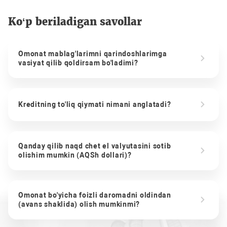
Ko‘p beriladigan savollar
Omonat mablag'larimni qarindoshlarimga
vasiyat qilib qoldirsam bo'ladimi?
Kreditning to'liq qiymati nimani anglatadi?
Qanday qilib naqd chet el valyutasini sotib
olishim mumkin (AQSh dollari)?
Omonat bo'yicha foizli daromadni oldindan
(avans shaklida) olish mumkinmi?