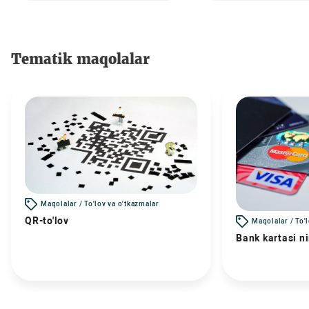
Tematik maqolalar
Maqolalar / To'lov va o'tkazmalar
QR-to'lov
Maqolalar / To'
Bank kartasi n