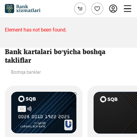
Element has not been found.
Bank kartalari bo‘yicha boshqa
takliflar
Boshqa banklar