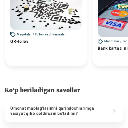
Maqolalar / To'lov va o'tkazmalar
QR-to'lov
Maqolalar / To'
Bank kartasi n
Ko‘p beriladigan savollar
Omonat mablag'larimni qarindoshlarimga
vasiyat qilib qoldirsam bo'ladimi?