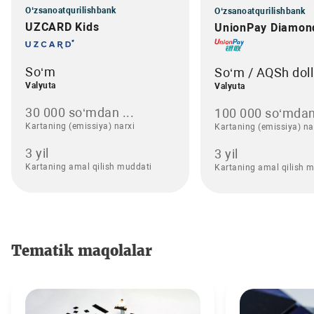
O‘zsanoatqurilishbank
O‘zsanoatqurilishbank
UZCARD Kids
UnionPay Diamon
So‘m
So‘m / AQSh doll
Valyuta
Valyuta
30 000 so‘mdan ...
100 000 so‘mdan
Kartaning (emissiya) narxi
Kartaning (emissiya) na
3 yil
3 yil
Kartaning amal qilish muddati
Kartaning amal qilish 
Tematik maqolalar