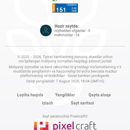
Hozir saytda:
ro'yhatdan o'tganlar - 0
mehmonlar - 16
© 2020 – 2026, Tijorat banklarining jismoniy shaxslar uchun
mo‘ljallangan moliyaviy xizmatlari haqidagi axborot portali
Moliyaviy xizmatlar va bank rekvizitlari to‘g‘risidagi ma'lumotlarning o‘z
muddatida yangilanishi va haqqoniyligi bo‘yicha bevosita mazkur
platformaning ishtirokchilari - tijorat banklari javobgardir.
Oxirgi yangilanish: 7 August 2026, 18:04 (GMT+5)
Loyiha haqida
Yangiliklar
Qayta aloqa
Izlash
Sayt xaritasi
Sayt yaratuvchisi Pixelcraft®