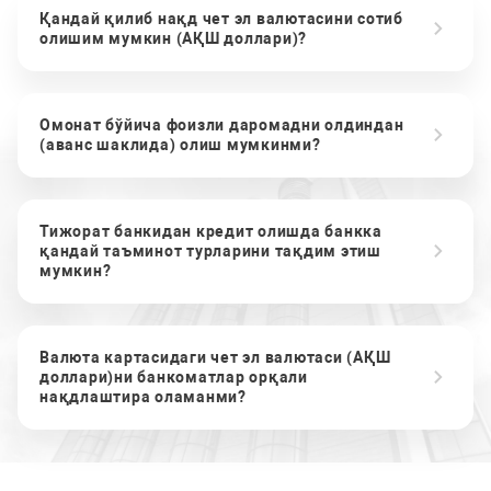
Қандай қилиб нақд чет эл валютасини сотиб
олишим мумкин (АҚШ доллари)?
Омонат бўйича фоизли даромадни олдиндан
(аванс шаклида) олиш мумкинми?
Тижорат банкидан кредит олишда банкка
қандай таъминот турларини тақдим этиш
мумкин?
Валюта картасидаги чет эл валютаси (АҚШ
доллари)ни банкоматлар орқали
нақдлаштира оламанми?