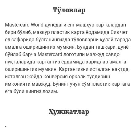
Тўловлар
Mastercard World дунёдаги енг машҳур карталардан
бири бўлиб, мазкур пластик карта ёрдамида Сиз чет
ел сафарида бўлганингизда тўловларни қулай тарзда
амалга оширишингиз мумкин. Бундан ташқари, дунё
бўйлаб барча Mastercard логотипи мавжуд савдо
нуқталарида картангиз ёрдамида харидлар амалга
оширишингиз мумкин. Картангизни исталган вақтда,
исталган жойда конверсия орқали тўлдириш
имконияти мавжуд. Бунинг учун сўм пластик картага
ега бўлишингиз лозим.
Ҳужжатлар
-