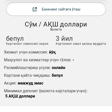
Банкнинг сайтига ўтиш
Сўм / АҚШ доллари
Валюта
бепул
3 йил
Картанинг (эмиссия) нархи
Картанинг амал қилиш муддати
Хизмат учун комиссия:
йўқ
Маҳсулот ва хизматлар учун тўлов:
-
Расмийлаштириш усули:
онлайн
Картани қайта чиқариш:
бепул
Акция:
мавжуд эмас
Минимал депозит (валюта карталари учун):
5 АҚШ доллари