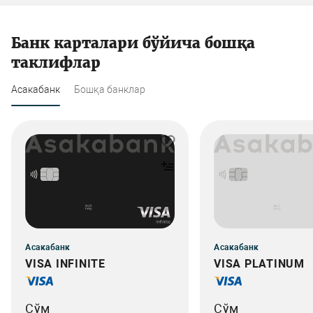
Банк карталари бўйича бошқа
таклифлар
Асакабанк
Бошқа банклар
Асакабанк
Асакабанк
VISA INFINITE
VISA PLATINUM
Сўм
Сўм