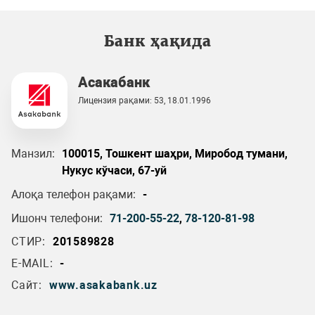
Банк ҳақида
Асакабанк
Лицензия рақами: 53, 18.01.1996
Манзил:
100015, Тошкент шаҳри, Миробод тумани,
Нукус кўчаси, 67-уй
Алоқа телефон рақами:
-
Ишонч телефони:
71-200-55-22
,
78-120-81-98
СТИР:
201589828
E-MAIL:
-
Сайт:
www.asakabank.uz