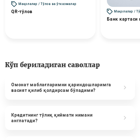
Мақолалар / Тўлов ва ўтказмалар
QR-тўлов
Мақолалар / Т
Банк картаси
Кўп бериладиган саволлар
Омонат маблағларимни қариндошларимга
васият қилиб қолдирсам бўладими?
Кредитнинг тўлиқ қиймати нимани
англатади?