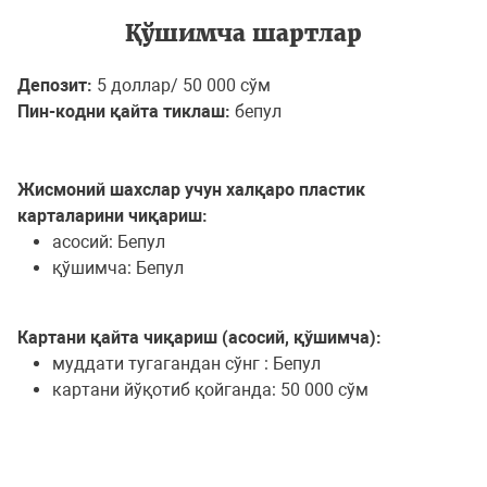
Қўшимча шартлар
Депозит:
5 доллар/ 50 000 сўм
Пин-кодни қайта тиклаш:
бепул
Жисмоний шахслар учун халқаро пластик
карталарини чиқариш:
асосий: Бепул
қўшимча: Бепул
Картани қайта чиқариш (асосий, қўшимча):
муддати тугагандан сўнг : Бепул
картани йўқотиб қойганда: 50 000 сўм