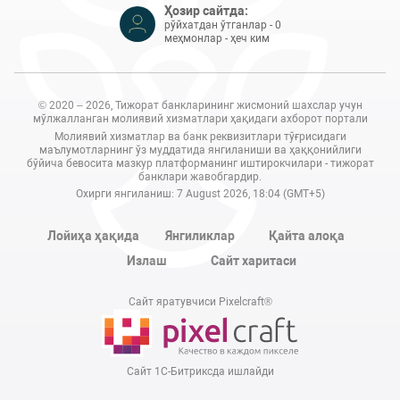
Ҳозир сайтда:
рўйхатдан ўтганлар - 0
меҳмонлар - ҳеч ким
© 2020 – 2026, Тижорат банкларининг жисмоний шахслар учун
мўлжалланган молиявий хизматлари ҳақидаги ахборот портали
Молиявий хизматлар ва банк реквизитлари тўғрисидаги
маълумотларнинг ўз муддатида янгиланиши ва ҳаққонийлиги
бўйича бевосита мазкур платформанинг иштирокчилари - тижорат
банклари жавобгардир.
Охирги янгиланиш: 7 August 2026, 18:04 (GMT+5)
Лойиҳа ҳақида
Янгиликлар
Қайта алоқа
Излаш
Сайт харитаси
Сайт яратувчиси Pixelcraft®
Сайт 1C-Битриксда ишлайди