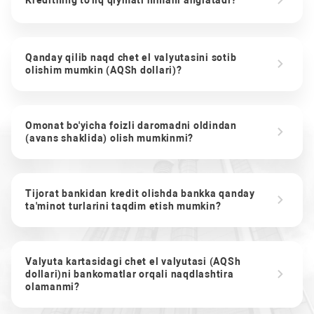
Kreditning to'liq qiymati nimani anglatadi?
Qanday qilib naqd chet el valyutasini sotib
olishim mumkin (AQSh dollari)?
Omonat bo'yicha foizli daromadni oldindan
(avans shaklida) olish mumkinmi?
Tijorat bankidan kredit olishda bankka qanday
ta'minot turlarini taqdim etish mumkin?
Valyuta kartasidagi chet el valyutasi (AQSh
dollari)ni bankomatlar orqali naqdlashtira
olamanmi?