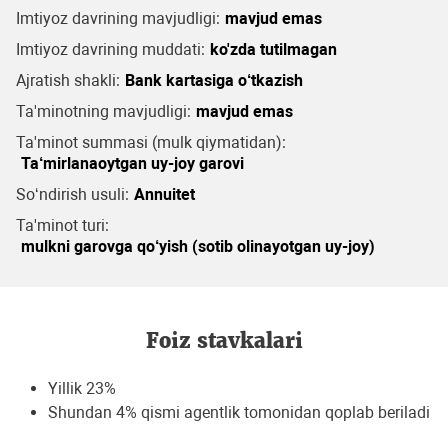
Imtiyoz davrining mavjudligi:
mavjud emas
Imtiyoz davrining muddati:
ko'zda tutilmagan
Ajratish shakli:
Bank kartasiga o‘tkazish
Ta'minotning mavjudligi:
mavjud emas
Ta'minot summasi (mulk qiymatidan):
Ta‘mirlanaoytgan uy-joy garovi
So‘ndirish usuli:
Annuitet
Ta'minot turi:
mulkni garovga qo‘yish (sotib olinayotgan uy-joy)
Foiz stavkalari
Yillik 23%
Shundan 4% qismi agentlik tomonidan qoplab beriladi