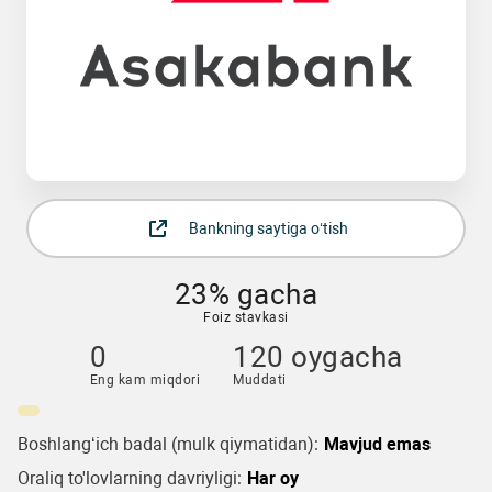
Bankning saytiga o‘tish
23% gacha
Foiz stavkasi
0
120 oygacha
Eng kam miqdori
Muddati
Boshlang‘ich badal (mulk qiymatidan):
Mavjud emas
Oraliq to'lovlarning davriyligi:
Har oy