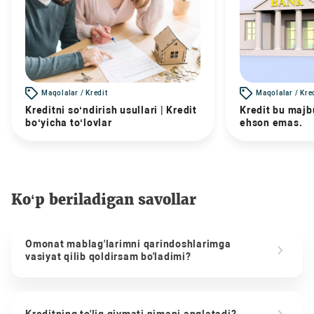
Maqolalar / Kredit
Maqolalar / Kre
Kreditni so‘ndirish usullari | Kredit
Kredit bu majbu
bo‘yicha to‘lovlar
ehson emas.
Ko‘p beriladigan savollar
Omonat mablag'larimni qarindoshlarimga
vasiyat qilib qoldirsam bo'ladimi?