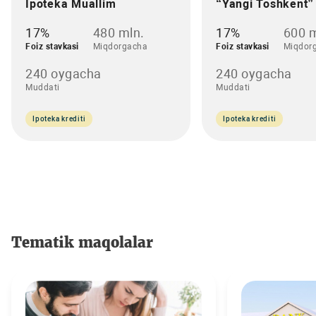
Ipoteka Muallim
“Yangi Toshkent”
17%
480 mln.
17%
600 m
Foiz stavkasi
Miqdorgacha
Foiz stavkasi
Miqdor
240 oygacha
240 oygacha
Muddati
Muddati
Ipoteka krediti
Ipoteka krediti
Tematik maqolalar