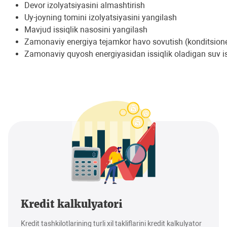
Devor izolyatsiyasini almashtirish
Uy-joyning tomini izolyatsiyasini yangilash
Mavjud issiqlik nasosini yangilash
Zamonaviy energiya tejamkor havo sovutish (konditsione
Zamonaviy quyosh energiyasidan issiqlik oladigan suv isit
Kredit kalkulyatori
Kredit tashkilotlarining turli xil takliflarini kredit kalkulyator