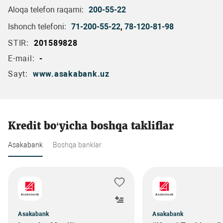
Aloqa telefon raqami:
200-55-22
Ishonch telefoni:
71-200-55-22
,
78-120-81-98
STIR:
201589828
E-mail:
-
Sayt:
www.asakabank.uz
Kredit bo‘yicha boshqa takliflar
Asakabank
Boshqa banklar
Asakabank
Asakabank