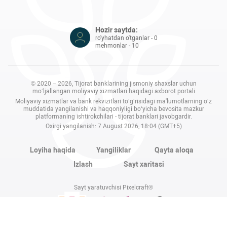
Hozir saytda:
ro'yhatdan o'tganlar - 0
mehmonlar - 10
© 2020 – 2026, Tijorat banklarining jismoniy shaxslar uchun
mo‘ljallangan moliyaviy xizmatlari haqidagi axborot portali
Moliyaviy xizmatlar va bank rekvizitlari to‘g‘risidagi ma'lumotlarning o‘z
muddatida yangilanishi va haqqoniyligi bo‘yicha bevosita mazkur
platformaning ishtirokchilari - tijorat banklari javobgardir.
Oxirgi yangilanish: 7 August 2026, 18:04 (GMT+5)
Loyiha haqida
Yangiliklar
Qayta aloqa
Izlash
Sayt xaritasi
Sayt yaratuvchisi Pixelcraft®
Sayt 1C-Bitriksda ishlaydi