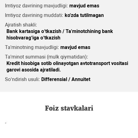
Imtiyoz davrining mavjudligi:
mavjud emas
Imtiyoz davrining muddati:
ko'zda tutilmagan
Ajratish shakli:
Bank kartasiga o‘tkazish / Ta'minotchining bank
hisobvarag‘iga o‘tkazish
Ta'minotning mavjudligi:
mavjud emas
Ta'minot summasi (mulk qiymatidan):
Kredit hisobiga sotib olinayotgan avtotransport vositasi
garovi asosida ajratiladi.
So‘ndirish usuli:
Differensial / Annuitet
Foiz stavkalari
-