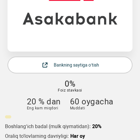
Bankning saytiga o‘tish
0%
Foiz stavkasi
20 % dan
60 oygacha
Eng kam miqdori
Muddati
Boshlang‘ich badal (mulk qiymatidan):
20%
Oraliq to'lovlarning davriyligi:
Har oy