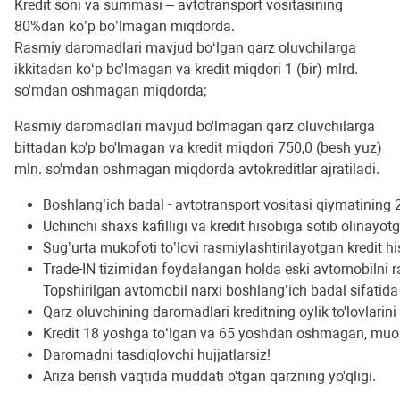
Kredit soni va summasi – avtotransport vositasining
80%dan ko’p bo’lmagan miqdorda.
Rasmiy daromadlari mavjud bo‘lgan qarz oluvchilarga
ikkitadan ko‘p bo'lmagan va kredit miqdori 1 (bir) mlrd.
so'mdan oshmagan miqdorda;
Rasmiy daromadlari mavjud bo'lmagan qarz oluvchilarga
bittadan ko'p bo'lmagan va kredit miqdori 750,0 (besh yuz)
mln. so'mdan oshmagan miqdorda avtokreditlar ajratiladi.
Boshlang’ich badal - avtotransport vositasi qiymatinin
Uchinchi shaxs kafilligi va kredit hisobiga sotib olinayot
Sug’urta mukofoti to’lovi rasmiylashtirilayotgan kredit 
Trade-IN tizimidan foydalangan holda eski avtomobilni r
Topshirilgan avtomobil narxi boshlang’ich badal sifatida 
Qarz oluvchining daromadlari kreditning oylik to'lovlarin
Kredit 18 yoshga to‘lgan va 65 yoshdan oshmagan, muoma
Daromadni tasdiqlovchi hujjatlarsiz!
Ariza berish vaqtida muddati o'tgan qarzning yo'qligi.