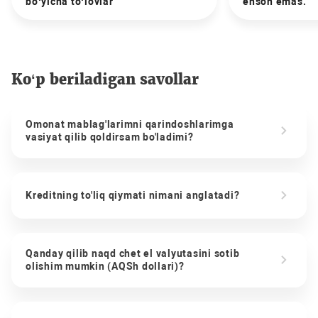
bo‘yicha to‘lovlar
ehson emas.
Ko‘p beriladigan savollar
Omonat mablag'larimni qarindoshlarimga
vasiyat qilib qoldirsam bo'ladimi?
Kreditning to'liq qiymati nimani anglatadi?
Qanday qilib naqd chet el valyutasini sotib
olishim mumkin (AQSh dollari)?