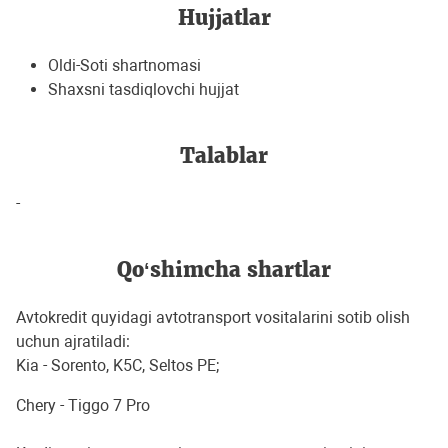
Hujjatlar
Oldi-Soti shartnomasi
Shaxsni tasdiqlovchi hujjat
Talablar
-
Qo‘shimcha shartlar
Avtokredit quyidagi avtotransport vositalarini sotib olish
uchun ajratiladi:
Kia - Sorento, K5C, Seltos PE;
Chery - Tiggo 7 Pro