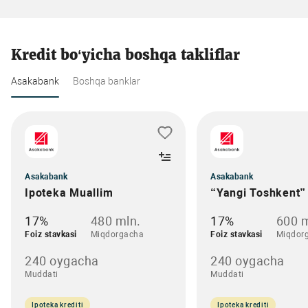
Kredit bo‘yicha boshqa takliflar
Asakabank
Boshqa banklar
Asakabank
Asakabank
Ipoteka Muallim
“Yangi Toshkent”
17%
480 mln.
17%
600 m
Foiz stavkasi
Miqdorgacha
Foiz stavkasi
Miqdor
240 oygacha
240 oygacha
Muddati
Muddati
Ipoteka krediti
Ipoteka krediti