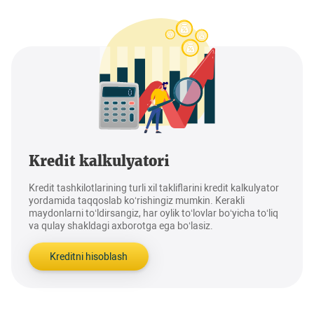
Kredit kalkulyatori
Kredit tashkilotlarining turli xil takliflarini kredit kalkulyator
yordamida taqqoslab ko‘rishingiz mumkin. Kerakli
maydonlarni to‘ldirsangiz, har oylik to‘lovlar bo‘yicha to‘liq
va qulay shakldagi axborotga ega bo‘lasiz.
Kreditni hisoblash