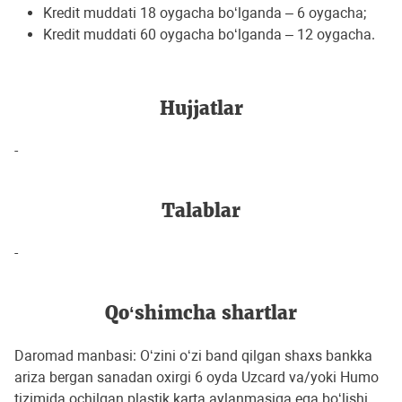
Kredit muddati 18 oygacha bo‘lganda – 6 oygacha;
Kredit muddati 60 oygacha bo‘lganda – 12 oygacha.
Hujjatlar
-
Talablar
-
Qo‘shimcha shartlar
Daromad manbasi: O‘zini o‘zi band qilgan shaxs bankka
ariza bergan sanadan oxirgi 6 oyda Uzcard va/yoki Humo
tizimida ochilgan plastik karta aylanmasiga ega bo‘lishi.