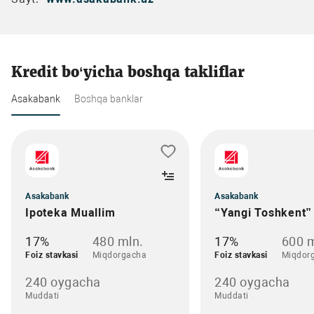
Kredit bo‘yicha boshqa takliflar
Asakabank
Boshqa banklar
Asakabank
Asakabank
Ipoteka Muallim
“Yangi Toshkent”
17%
480 mln.
17%
600 m
Foiz stavkasi
Miqdorgacha
Foiz stavkasi
Miqdor
240 oygacha
240 oygacha
Muddati
Muddati