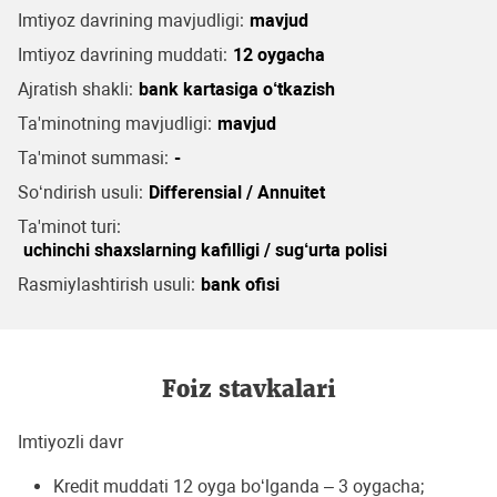
Imtiyoz davrining mavjudligi:
mavjud
Imtiyoz davrining muddati:
12 oygacha
Ajratish shakli:
bank kartasiga o‘tkazish
Ta'minotning mavjudligi:
mavjud
Ta'minot summasi:
-
So‘ndirish usuli:
Differensial / Annuitet
Ta'minot turi:
uchinchi shaxslarning kafilligi / sug‘urta polisi
Rasmiylashtirish usuli:
bank ofisi
Foiz stavkalari
Imtiyozli davr
Kredit muddati 12 oyga bo‘lganda – 3 oygacha;