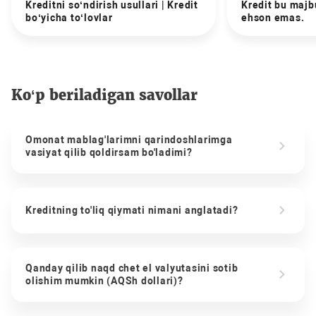
Kreditni so‘ndirish usullari | Kredit
Kredit bu majbu
bo‘yicha to‘lovlar
ehson emas.
Ko‘p beriladigan savollar
Omonat mablag'larimni qarindoshlarimga
vasiyat qilib qoldirsam bo'ladimi?
Kreditning to'liq qiymati nimani anglatadi?
Qanday qilib naqd chet el valyutasini sotib
olishim mumkin (AQSh dollari)?