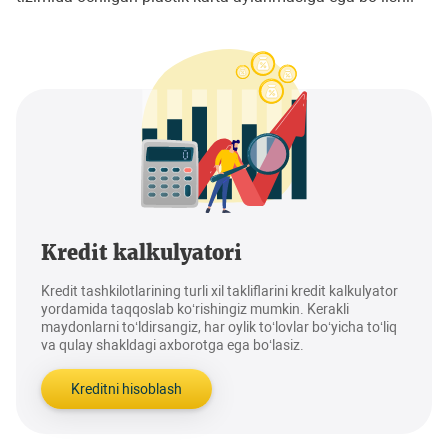
Kredit kalkulyatori
Kredit tashkilotlarining turli xil takliflarini kredit kalkulyator
yordamida taqqoslab ko‘rishingiz mumkin. Kerakli
maydonlarni to‘ldirsangiz, har oylik to‘lovlar bo‘yicha to‘liq
va qulay shakldagi axborotga ega bo‘lasiz.
Kreditni hisoblash