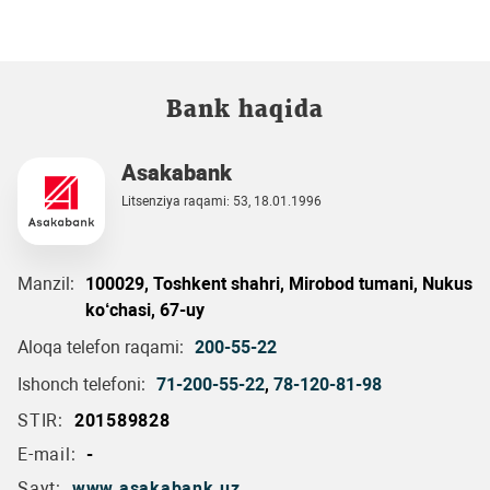
Bank haqida
Asakabank
Litsenziya raqami: 53, 18.01.1996
Manzil:
100029, Toshkent shahri, Mirobod tumani, Nukus
ko‘chasi, 67-uy
Aloqa telefon raqami:
200-55-22
Ishonch telefoni:
71-200-55-22
,
78-120-81-98
STIR:
201589828
E-mail:
-
Sayt:
www.asakabank.uz