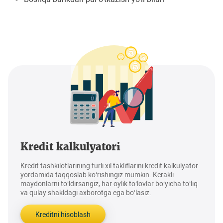
Kredit kalkulyatori
Kredit tashkilotlarining turli xil takliflarini kredit kalkulyator
yordamida taqqoslab ko‘rishingiz mumkin. Kerakli
maydonlarni to‘ldirsangiz, har oylik to‘lovlar bo‘yicha to‘liq
va qulay shakldagi axborotga ega bo‘lasiz.
Kreditni hisoblash