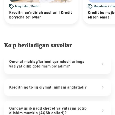
Maqolalar / Kredit
Maqolalar / Kre
Kreditni so‘ndirish usullari | Kredit
Kredit bu majbu
bo‘yicha to‘lovlar
ehson emas.
Ko‘p beriladigan savollar
Omonat mablag'larimni qarindoshlarimga
vasiyat qilib qoldirsam bo'ladimi?
Kreditning to'liq qiymati nimani anglatadi?
Qanday qilib naqd chet el valyutasini sotib
olishim mumkin (AQSh dollari)?