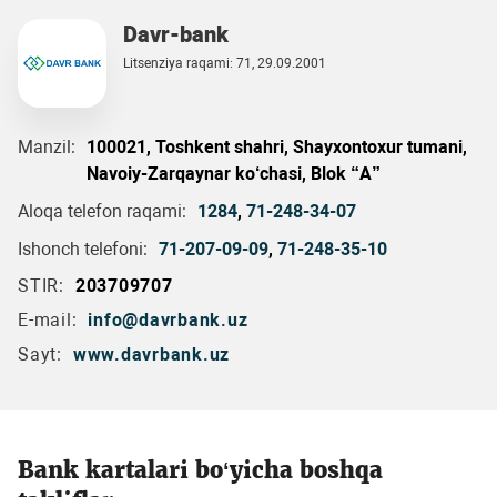
Davr-bank
Litsenziya raqami: 71, 29.09.2001
Manzil:
100021, Toshkent shahri, Shayxontoxur tumani,
Navoiy-Zarqaynar ko‘chasi, Blok “A”
Aloqa telefon raqami:
1284
,
71-248-34-07
Ishonch telefoni:
71-207-09-09
,
71-248-35-10
STIR:
203709707
E-mail:
info@davrbank.uz
Sayt:
www.davrbank.uz
Bank kartalari bo‘yicha boshqa