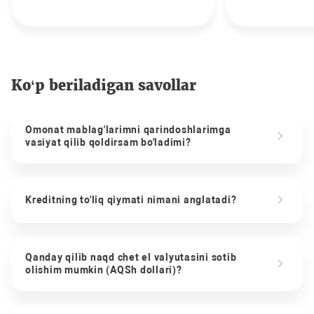
Ko‘p beriladigan savollar
Omonat mablag'larimni qarindoshlarimga
vasiyat qilib qoldirsam bo'ladimi?
Kreditning to'liq qiymati nimani anglatadi?
Qanday qilib naqd chet el valyutasini sotib
olishim mumkin (AQSh dollari)?