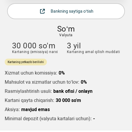
Bankning saytiga o‘tish
So‘m
Valyuta
30 000 so'm
3 yil
Kartaning (emissiya) narxi
Kartaning amal qilish muddati
Kartaning yetkazib berilishi
Xizmat uchun komissiya:
0%
Mahsulot va xizmatlar uchun to‘lov:
0%
Rasmiylashtirish usuli:
bank ofisi / onlayn
Kartani qayta chiqarish:
30 000 so'm
Aksiya:
mavjud emas
Minimal depozit (valyuta kartalari uchun):
-