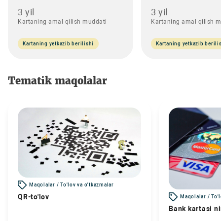
3 yil
3 yil
Kartaning amal qilish muddati
Kartaning amal qilish 
Kartaning yetkazib berilishi
Kartaning yetkazib berili
Tematik maqolalar
Maqolalar / To'lov va o'tkazmalar
QR-to'lov
Maqolalar / To'
Bank kartasi n