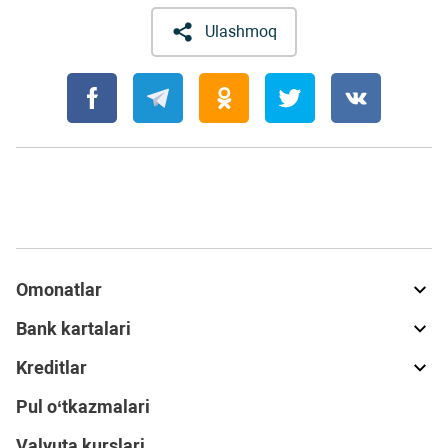
Ulashmoq
Omonatlar
Bank kartalari
Kreditlar
Pul o‘tkazmalari
Valyuta kurslari