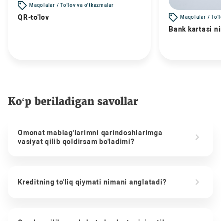
Maqolalar / To'lov va o'tkazmalar
QR-to'lov
Maqolalar / To'
Bank kartasi n
Ko‘p beriladigan savollar
Omonat mablag'larimni qarindoshlarimga
vasiyat qilib qoldirsam bo'ladimi?
Kreditning to'liq qiymati nimani anglatadi?