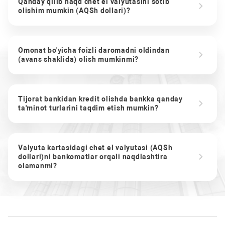
Qanday qilib naqd chet el valyutasini sotib
olishim mumkin (AQSh dollari)?
Omonat bo'yicha foizli daromadni oldindan
(avans shaklida) olish mumkinmi?
Tijorat bankidan kredit olishda bankka qanday
ta'minot turlarini taqdim etish mumkin?
Valyuta kartasidagi chet el valyutasi (AQSh
dollari)ni bankomatlar orqali naqdlashtira
olamanmi?