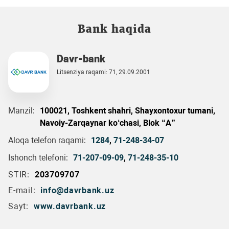
Bank haqida
Davr-bank
Litsenziya raqami: 71, 29.09.2001
Manzil:
100021, Toshkent shahri, Shayxontoxur tumani,
Navoiy-Zarqaynar ko‘chasi, Blok “A”
Aloqa telefon raqami:
1284
,
71-248-34-07
Ishonch telefoni:
71-207-09-09
,
71-248-35-10
STIR:
203709707
E-mail:
info@davrbank.uz
Sayt:
www.davrbank.uz