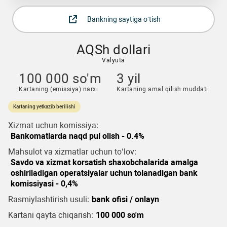
Bankning saytiga o‘tish
AQSh dollari
Valyuta
100 000 so'm
3 yil
Kartaning (emissiya) narxi
Kartaning amal qilish muddati
Kartaning yetkazib berilishi
Xizmat uchun komissiya:
Bankomatlarda naqd pul olish - 0.4%
Mahsulot va xizmatlar uchun to‘lov:
Savdo va xizmat korsatish shaxobchalarida amalga
oshiriladigan operatsiyalar uchun tolanadigan bank
komissiyasi - 0,4%
Rasmiylashtirish usuli:
bank ofisi / onlayn
Kartani qayta chiqarish:
100 000 so'm