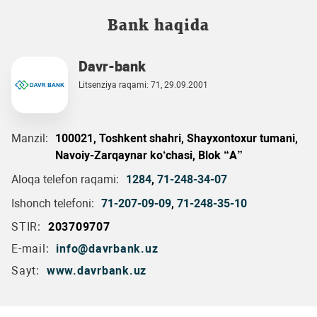
Bank haqida
Davr-bank
Litsenziya raqami: 71, 29.09.2001
Manzil:
100021, Toshkent shahri, Shayxontoxur tumani,
Navoiy-Zarqaynar ko‘chasi, Blok “A”
Aloqa telefon raqami:
1284
,
71-248-34-07
Ishonch telefoni:
71-207-09-09
,
71-248-35-10
STIR:
203709707
E-mail:
info@davrbank.uz
Sayt:
www.davrbank.uz