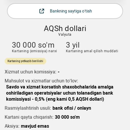
Bankning saytiga o‘tish
AQSh dollari
Valyuta
30 000 so'm
3 yil
Kartaning (emissiya) narxi
Kartaning amal qilish muddati
Kartaning yetkazib berilishi
Xizmat uchun komissiya:
-
Mahsulot va xizmatlar uchun to‘lov:
Savdo va xizmat korsatish shaxobchalarida amalga
oshiriladigan operatsiyalar uchun tolanadigan bank
komissiyasi - 0,5% (eng kami 0,5 AQSH dollari)
Rasmiylashtirish usuli:
bank ofisi / onlayn
Kartani qayta chiqarish:
30 000 so'm
Aksiya:
mavjud emas