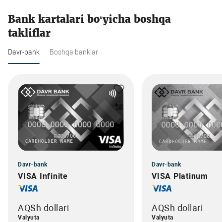
Bank kartalari bo‘yicha boshqa
takliflar
Davr-bank
Boshqa banklar
Davr-bank
Davr-bank
VISA Infinite
VISA Platinum
AQSh dollari
AQSh dollari
Valyuta
Valyuta