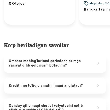
QR-to'lov
Maqolalar / To'
Bank kartasi n
Ko‘p beriladigan savollar
Omonat mablag'larimni qarindoshlarimga
vasiyat qilib qoldirsam bo'ladimi?
Kreditning to'liq qiymati nimani anglatadi?
Qanday qilib naqd chet el valyutasini sotib