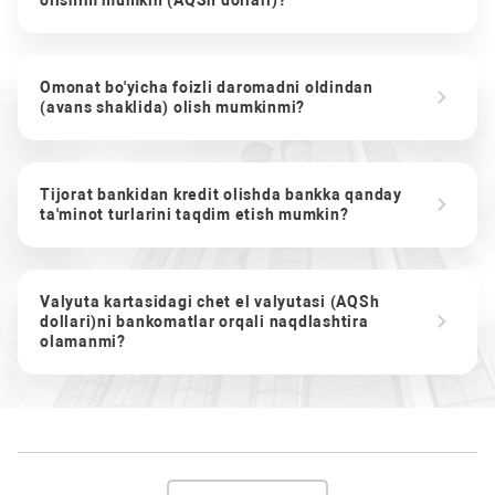
olishim mumkin (AQSh dollari)?
Omonat bo'yicha foizli daromadni oldindan
(avans shaklida) olish mumkinmi?
Tijorat bankidan kredit olishda bankka qanday
ta'minot turlarini taqdim etish mumkin?
Valyuta kartasidagi chet el valyutasi (AQSh
dollari)ni bankomatlar orqali naqdlashtira
olamanmi?