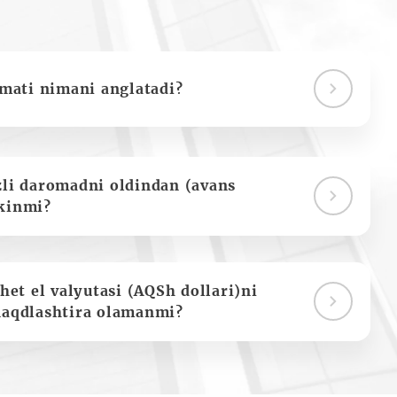
ymati nimani anglatadi?
zli daromadni oldindan (avans
kinmi?
het el valyutasi (AQSh dollari)ni
naqdlashtira olamanmi?