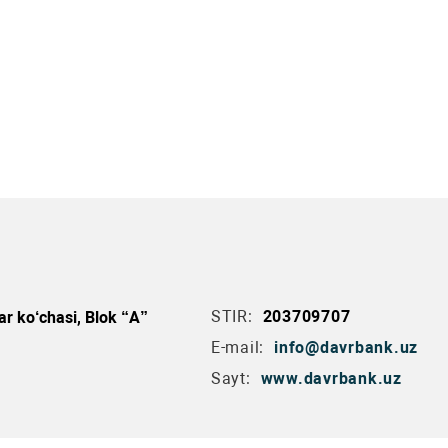
STIR:
203709707
r ko‘chasi, Blok “A”
E-mail:
info@davrbank.uz
Sayt:
www.davrbank.uz