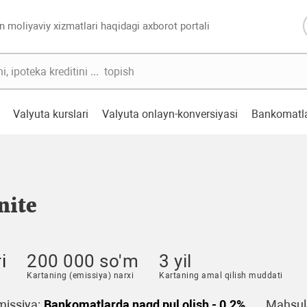
n moliyaviy xizmatlari haqidagi axborot portali
Valyuta kurslari
Valyuta onlayn-konversiyasi
Bankomatl
nite
i
200 000 so'm
3 yil
Kartaning (emissiya) narxi
Kartaning amal qilish muddati
issiya:
Bankomatlarda naqd pul olish - 0.2%
Mahsulo