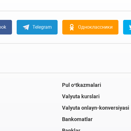
ook
Telegram
Одноклассники
Pul o‘tkazmalari
Valyuta kurslari
Valyuta onlayn-konversiyasi
Bankomatlar
Banklar