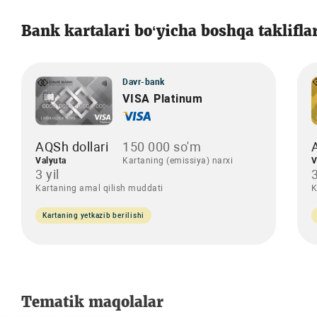
Bank kartalari bo‘yicha boshqa taklifla
Davr-bank
VISA Platinum
AQSh dollari
150 000 so'm
Valyuta
Kartaning (emissiya) narxi
V
3 yil
3
Kartaning amal qilish muddati
K
Kartaning yetkazib berilishi
Tematik maqolalar