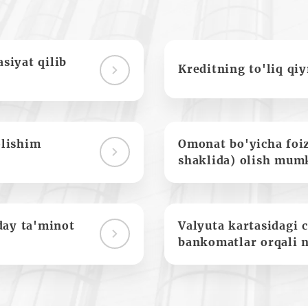
siyat qilib
Kreditning to'liq qi
olishim
Omonat bo'yicha foi
shaklida) olish mum
day ta'minot
Valyuta kartasidagi c
bankomatlar orqali 