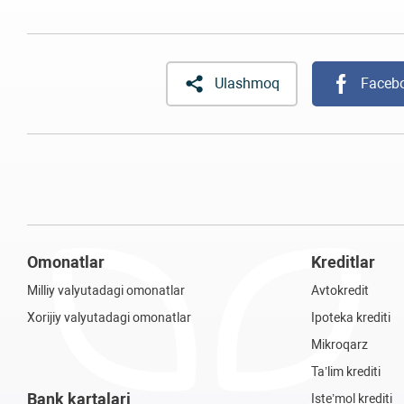
Ulashmoq
Faceb
Omonatlar
Kreditlar
Milliy valyutadagi omonatlar
Avtokredit
Xorijiy valyutadagi omonatlar
Ipoteka krediti
Mikroqarz
Ta’lim krediti
Bank kartalari
Iste’mol krediti