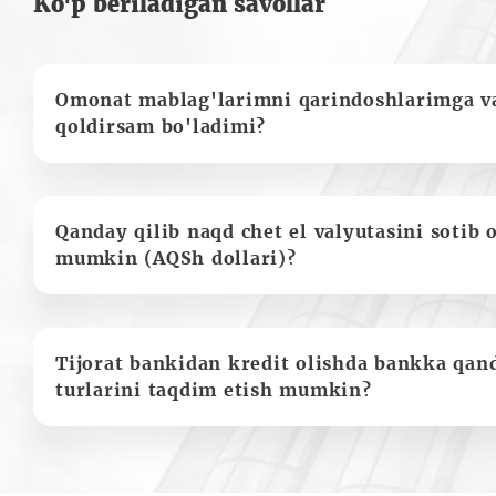
Ko‘p beriladigan savollar
Omonat mablag'larimni qarindoshlarimga va
qoldirsam bo'ladimi?
Qanday qilib naqd chet el valyutasini sotib 
mumkin (AQSh dollari)?
Tijorat bankidan kredit olishda bankka qan
turlarini taqdim etish mumkin?