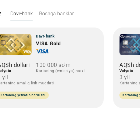
r
Davr-bank
Boshqa banklar
Davr-bank
VISA Gold
AQSh dollari
100 000 so'm
AQSh do
alyuta
Kartaning (emissiya) narxi
Valyuta
 yil
3 yil
artaning amal qilish muddati
Kartaning 
Kartaning yetkazib berilishi
Kartaning 