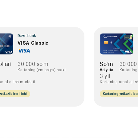
Davr-bank
VISA Classic
llari
30 000 so'm
So‘m
30 000
Kartaning (emissiya) narxi
Valyuta
Kartaning 
3 yil
amal qilish muddati
Kartaning amal qili
yetkazib berilishi
Kartaning yetkazib ber