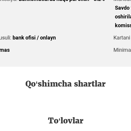
Savdo 
oshiri
komiss
suli:
bank ofisi / onlayn
Kartani
emas
Minimal
Qo‘shimcha shartlar
To‘lovlar