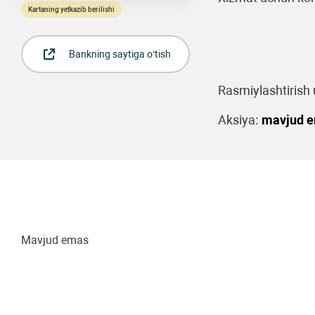
Kartaning yetkazib berilishi
Bankning saytiga o‘tish
Rasmiylashtirish u
Aksiya:
mavjud 
Mavjud emas