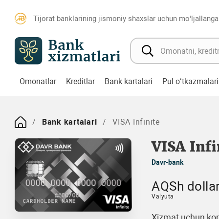
Tijorat banklarining jismoniy shaxslar uchun mo‘ljallanga
Omonatlar
Kreditlar
Bank kartalari
Pul o‘tkazmalari
Bank kartalari
VISA Infinite
VISA Infi
Davr-bank
AQSh dollar
Valyuta
Xizmat uchun kom