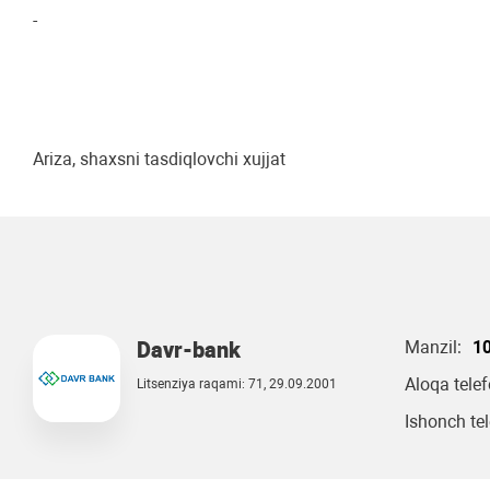
-
Ariza, shaxsni tasdiqlovchi xujjat
Davr-bank
Manzil:
10
Aloqa tele
Litsenziya raqami: 71, 29.09.2001
Ishonch tel