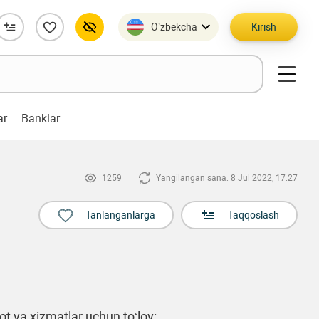
O’zbekcha
Kirish
ar
Banklar
1259
Yangilangan sana: 8 Jul 2022, 17:27
Tanlanganlarga
Taqqoslash
t va xizmatlar uchun to‘lov: