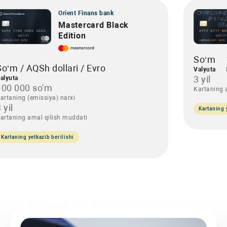
Orient Finans bank
Mastercard Black
Edition
So‘m
So‘m / AQSh dollari / Evro
Valyuta
3 yil
alyuta
100 000 so'm
Kartaning 
artaning (emissiya) narxi
 yil
Kartaning 
artaning amal qilish muddati
Kartaning yetkazib berilishi