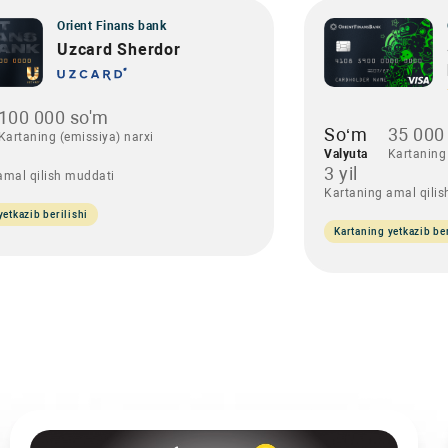
Orient Finans bank
Uzcard Sherdor
100 000 so'm
So‘m
35 000
Kartaning (emissiya) narxi
Valyuta
Kartaning 
3 yil
amal qilish muddati
Kartaning amal qili
yetkazib berilishi
Kartaning yetkazib ber