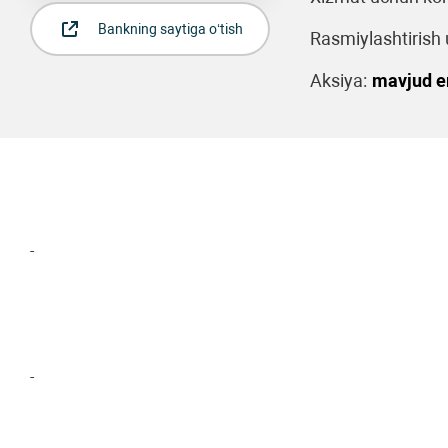
Bankning saytiga o‘tish
Rasmiylashtirish u
Aksiya:
mavjud 
-
-