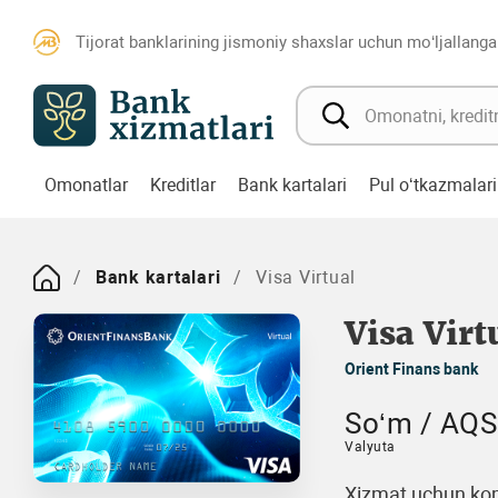
Tijorat banklarining jismoniy shaxslar uchun mo‘ljallanga
Omonatlar
Kreditlar
Bank kartalari
Pul o‘tkazmalari
Bank kartalari
Visa Virtual
Visa Virt
Orient Finans bank
So‘m / AQSh
Valyuta
Xizmat uchun kom