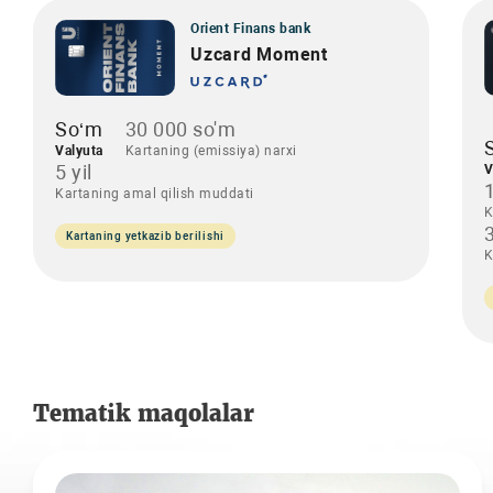
Orient Finans bank
Uzcard Moment
So‘m
30 000 so'm
Valyuta
Kartaning (emissiya) narxi
5 yil
V
Kartaning amal qilish muddati
K
3
Kartaning yetkazib berilishi
K
Tematik maqolalar