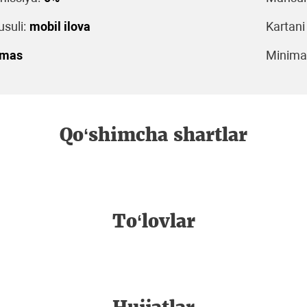
suli:
mobil ilova
Kartani
emas
Minimal
Qo‘shimcha shartlar
To‘lovlar