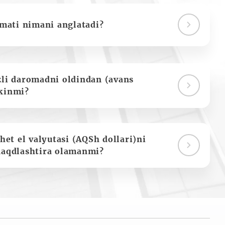
ymati nimani anglatadi?
zli daromadni oldindan (avans
kinmi?
het el valyutasi (AQSh dollari)ni
naqdlashtira olamanmi?