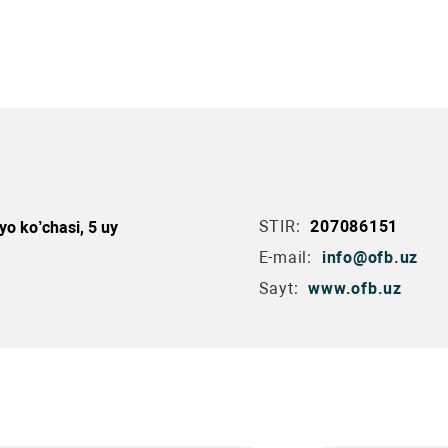
STIR:
207086151
yo ko’chasi, 5 uy
E-mail:
info@ofb.uz
Sayt:
www.ofb.uz