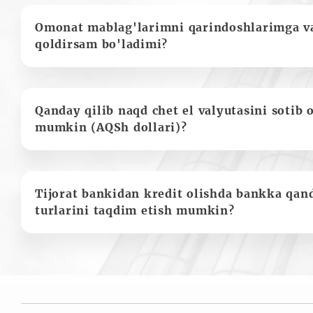
Omonat mablag'larimni qarindoshlarimga va
qoldirsam bo'ladimi?
Qanday qilib naqd chet el valyutasini sotib 
mumkin (AQSh dollari)?
Tijorat bankidan kredit olishda bankka qan
turlarini taqdim etish mumkin?