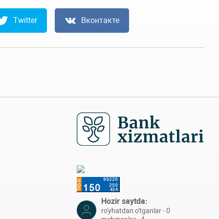
Twitter
Вконтакте
Hozir saytda:
ro'yhatdan o'tganlar - 0