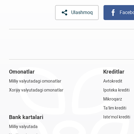
Ulashmoq
Faceb
Omonatlar
Kreditlar
Milliy valyutadagi omonatlar
Avtokredit
Xorijiy valyutadagi omonatlar
Ipoteka krediti
Mikroqarz
Ta’lim krediti
Bank kartalari
Iste’mol krediti
Milliy valyutada