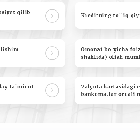
siyat qilib
Kreditning to'liq qi
olishim
Omonat bo'yicha foi
shaklida) olish mum
day ta'minot
Valyuta kartasidagi c
bankomatlar orqali 