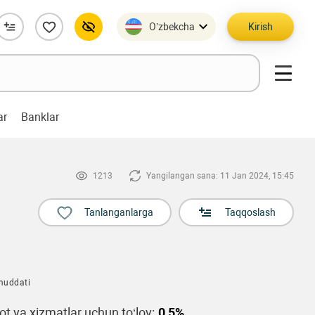
O’zbekcha
Kirish
ar
Banklar
1213
Yangilangan sana: 11 Jan 2024, 15:45
Tanlanganlarga
Taqqoslash
muddati
t va xizmatlar uchun to‘lov:
0,5%