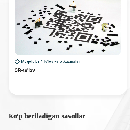
Maqolalar / To'lov va o'tkazmalar
QR-to'lov
Ko‘p beriladigan savollar