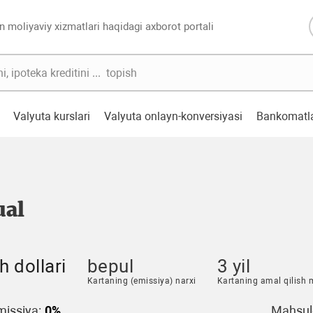
n moliyaviy xizmatlari haqidagi axborot portali
Valyuta kurslari
Valyuta onlayn-konversiyasi
Bankomatl
ual
 dollari
bepul
3 yil
Kartaning (emissiya) narxi
Kartaning amal qilish 
issiya:
0%
Mahsulo