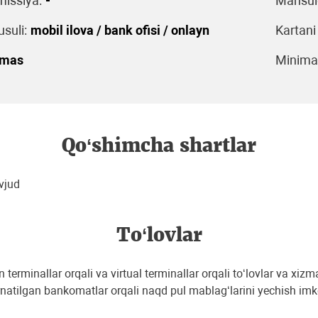
issiya:
-
Mahsulo
suli:
mobil ilova / bank ofisi / onlayn
Kartani
emas
Minimal
Qo‘shimcha shartlar
vjud
To‘lovlar
terminallar orqali va virtual terminallar orqali to‘lovlar va xiz
‘rnatilgan bankomatlar orqali naqd pul mablag‘larini yechish imk