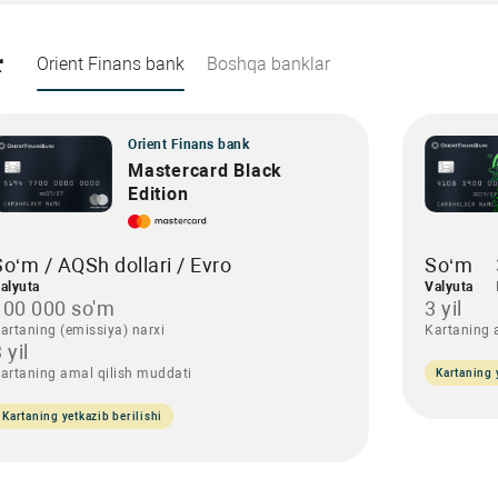
r
Orient Finans bank
Boshqa banklar
Orient Finans bank
Mastercard Black
Edition
So‘m / AQSh dollari / Evro
So‘m
alyuta
Valyuta
100 000 so'm
3 yil
artaning (emissiya) narxi
Kartaning 
 yil
artaning amal qilish muddati
Kartaning 
Kartaning yetkazib berilishi