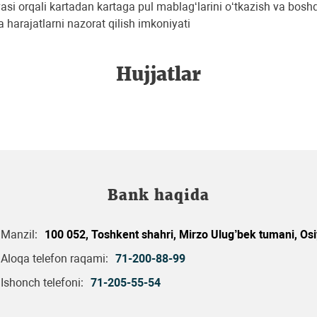
vasi orqali kartadan kartaga pul mablag‘larini o‘tkazish va bosh
 harajatlarni nazorat qilish imkoniyati
Hujjatlar
Bank haqida
Manzil:
100 052, Toshkent shahri, Mirzo Ulug’bek tumani, Osi
Aloqa telefon raqami:
71-200-88-99
Ishonch telefoni:
71-205-55-54