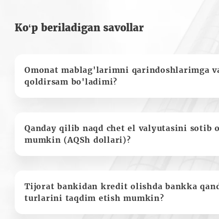
Ko‘p beriladigan savollar
Omonat mablag'larimni qarindoshlarimga va
qoldirsam bo'ladimi?
Qanday qilib naqd chet el valyutasini sotib 
mumkin (AQSh dollari)?
Tijorat bankidan kredit olishda bankka qan
turlarini taqdim etish mumkin?