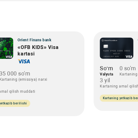
Orient Finans bank
«OFB KIDS» Visa
kartasi
So‘m
0 so'm
35 000 so'm
Valyuta
Kartaning 
3 yil
Kartaning (emissiya) narxi
Kartaning amal qili
amal qilish muddati
Kartaning yetkazib ber
yetkazib berilishi