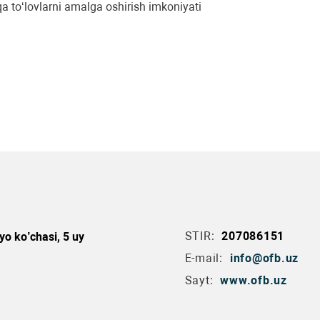
qa to‘lovlarni amalga oshirish imkoniyati
STIR:
207086151
yo ko’chasi, 5 uy
E-mail:
info@ofb.uz
Sayt:
www.ofb.uz