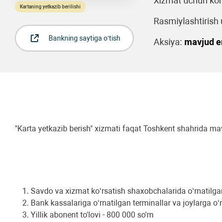
Xizmat uchun kom
Kartaning yetkazib berilishi
Rasmiylashtirish u
Bankning saytiga o‘tish
Aksiya:
mavjud 
"Karta yetkazib berish" xizmati faqat Toshkent shahrida ma
Savdo va xizmat ko‘rsatish shaxobchalarida o‘rnatilgan 
Bank kassalariga o‘rnatilgan terminallar va joylarga o
Yillik abonent to'lovi - 800 000 so'm