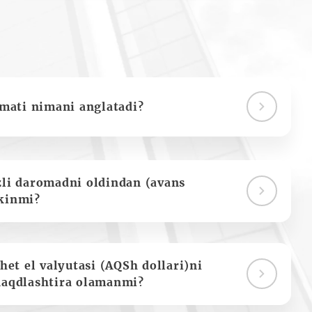
ymati nimani anglatadi?
zli daromadni oldindan (avans
kinmi?
het el valyutasi (AQSh dollari)ni
naqdlashtira olamanmi?