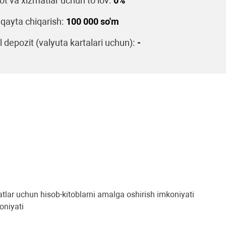
t va xizmatlar uchun to‘lov:
0%
 qayta chiqarish:
100 000 so'm
 depozit (valyuta kartalari uchun):
-
matlar uchun hisob-kitoblarni amalga oshirish imkoniyati
oniyati