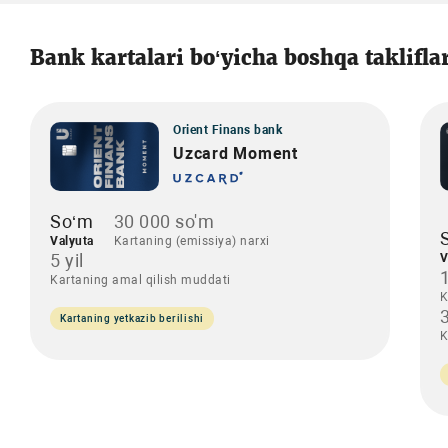
Bank kartalari bo‘yicha boshqa taklifla
Orient Finans bank
Uzcard Moment
So‘m
30 000 so'm
Valyuta
Kartaning (emissiya) narxi
5 yil
V
Kartaning amal qilish muddati
K
3
Kartaning yetkazib berilishi
K