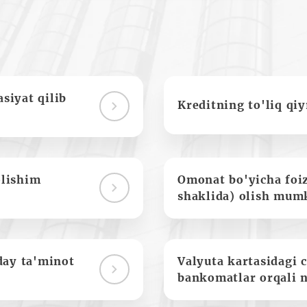
siyat qilib
Kreditning to'liq qi
olishim
Omonat bo'yicha foi
shaklida) olish mum
day ta'minot
Valyuta kartasidagi c
bankomatlar orqali 