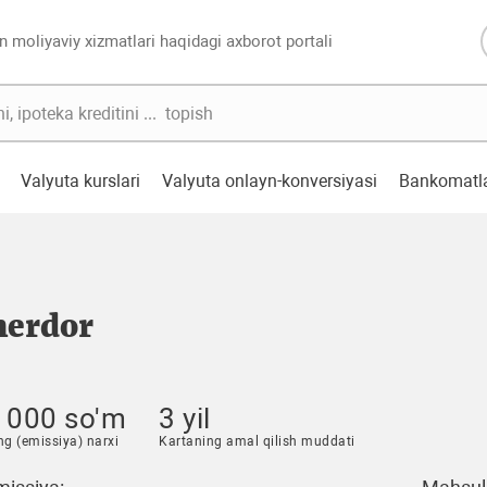
n moliyaviy xizmatlari haqidagi axborot portali
Valyuta kurslari
Valyuta onlayn-konversiyasi
Bankomatl
herdor
 000 so'm
3 yil
ng (emissiya) narxi
Kartaning amal qilish muddati