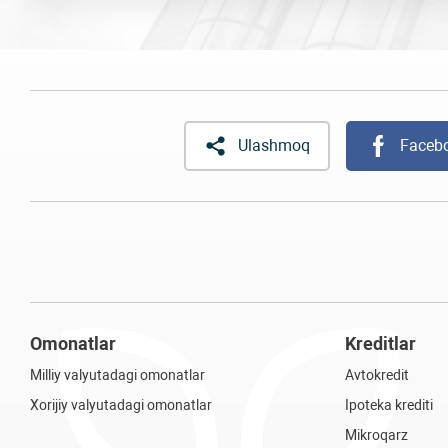
Ulashmoq
Faceb
Omonatlar
Kreditlar
Milliy valyutadagi omonatlar
Avtokredit
Xorijiy valyutadagi omonatlar
Ipoteka krediti
Mikroqarz