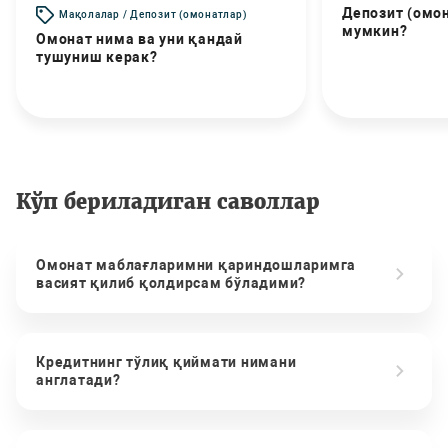
Депозит (омо
Мақолалар / Депозит (омонатлар)
мумкин?
Омонат нима ва уни қандай
тушуниш керак?
Кўп бериладиган саволлар
Омонат маблағларимни қариндошларимга
васият қилиб қолдирсам бўладими?
Кредитнинг тўлиқ қиймати нимани
англатади?