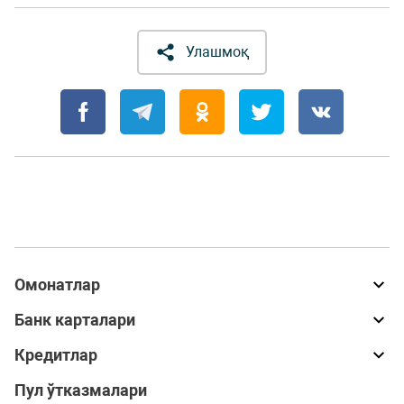
Улашмоқ
Омонатлар
Банк карталари
Кредитлар
Пул ўтказмалари