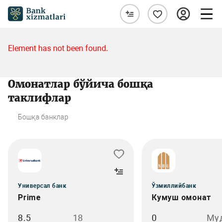
Element has not been found.
Омонатлар бўйича бошқа
таклифлар
Бошқа банклар
Универсал банк
Ўзмиллийбанк
Prime
Кумуш омонат
8.5
18
0
Му