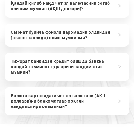
Қандай қилиб нақд чет эл валютасини сотиб
олишим мумкин (АҚШ доллари)?
Омонат бўйича фоизли даромадни олдиндан
(аванс шаклида) олиш мумкинми?
Тижорат банкидан кредит олишда банкка
қандай таъминот турларини тақдим этиш
мумкин?
Валюта картасидаги чет эл валютаси (АҚШ
доллари)ни банкоматлар орқали
нақдлаштира оламанми?