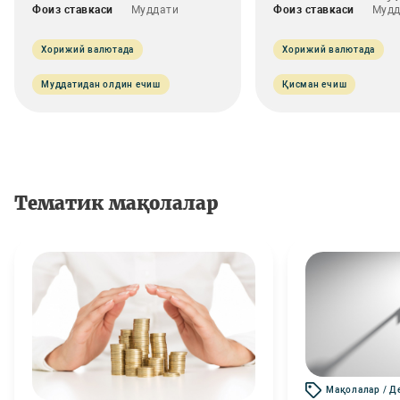
Фоиз ставкаси
Муддати
Фоиз ставкаси
Мудд
Хорижий валютада
Хорижий валютада
Муддатидан олдин ечиш
Қисман ечиш
Тематик мақолалар
Мақолалар / Д