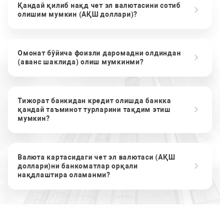
Қандай қилиб нақд чет эл валютасини сотиб
олишим мумкин (АҚШ доллари)?
Омонат бўйича фоизли даромадни олдиндан
(аванс шаклида) олиш мумкинми?
Тижорат банкидан кредит олишда банкка
қандай таъминот турларини тақдим этиш
мумкин?
Валюта картасидаги чет эл валютаси (АҚШ
доллари)ни банкоматлар орқали
нақдлаштира оламанми?