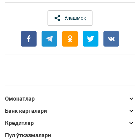
Улашмоқ
Омонатлар
Банк карталари
Кредитлар
Пул ўтказмалари