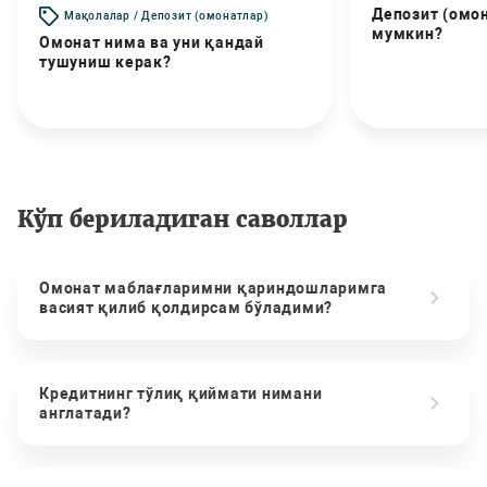
Депозит (омо
Мақолалар / Депозит (омонатлар)
мумкин?
Омонат нима ва уни қандай
тушуниш керак?
Кўп бериладиган саволлар
Омонат маблағларимни қариндошларимга
васият қилиб қолдирсам бўладими?
Кредитнинг тўлиқ қиймати нимани
англатади?