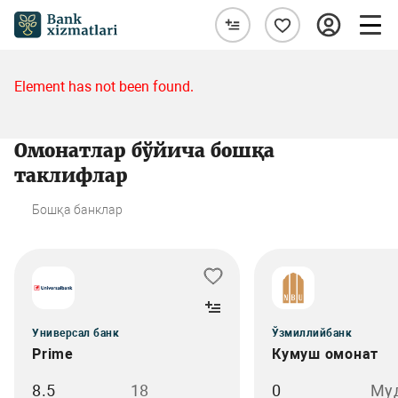
Element has not been found.
Омонатлар бўйича бошқа
таклифлар
Бошқа банклар
Универсал банк
Ўзмиллийбанк
Prime
Кумуш омонат
8.5
18
0
Му