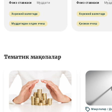
Фоиз ставкаси
Муддати
Фоиз ставкаси
Мудд
Хорижий валютада
Хорижий валютада
Муддатидан олдин ечиш
Қисман ечиш
Тематик мақолалар
Мақолалар / Д