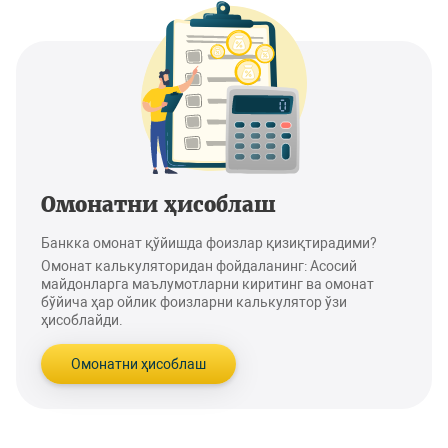
Омонатни ҳисоблаш
Банкка омонат қўйишда фоизлар қизиқтирадими?
Омонат калькуляторидан фойдаланинг: Асосий
майдонларга маълумотларни киритинг ва омонат
бўйича ҳар ойлик фоизларни калькулятор ўзи
ҳисоблайди.
Омонатни ҳисоблаш