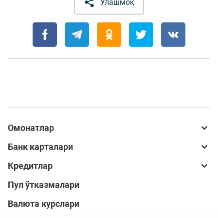
Улашмоқ
Омонатлар
Банк карталари
Кредитлар
Пул ўтказмалари
Валюта курслари