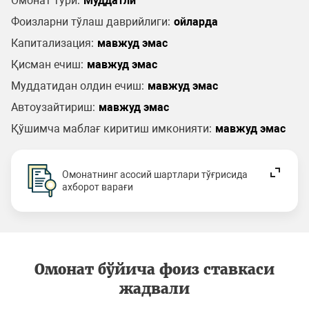
Омонат тури:
Муддатли
Фоизларни тўлаш даврийлиги:
ойларда
Капитализация:
мавжуд эмас
Қисман ечиш:
мавжуд эмас
Муддатидан олдин ечиш:
мавжуд эмас
Автоузайтириш:
мавжуд эмас
Қўшимча маблағ киритиш имконияти:
мавжуд эмас
Омонатнинг асосий шартлари тўғрисида
ахборот варағи
Омонат бўйича фоиз ставкаси
жадвали