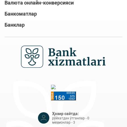
Валюта онлайн-конверсияси
Банкоматлар
Банклар
Ҳозир сайтда:
рўйхатдан ўтганлар - 0
меҳмонлар - 3