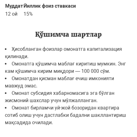
Муддат
Йиллик фоиз ставкаси
12 ой
15%
Қўшимча шартлар
Ҳисобланган фоизлар омонатга капитализация
қилинади.
Омонатга қўшимча маблағ киритиш мумкин. Энг
кам қўшимча кирим миқдори — 100 000 сўм.
Омонатдан қисман маблағ ечиш имконияти
мавжуд эмас.
Омонат субсидия хабарномасига эга бўлган
жисмоний шахслар учун мўлжалланган.
Омонат бирламчи уй-жой бозоридан квартира
сотиб олиш учун дастлабки бадални шакллантириш
мақсадида очилади.