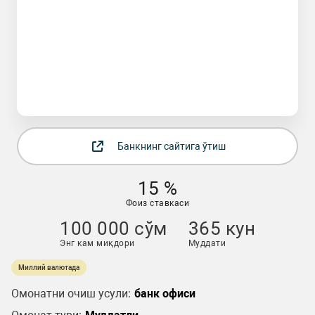
Банкнинг сайтига ўтиш
15 %
Фоиз ставкаси
100 000 сўм
365 кун
Энг кам миқдори
Муддати
Миллий валютада
Омонатни очиш усули:
банк офиси