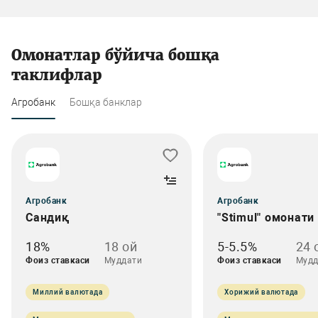
Омонатлар бўйича бошқа
таклифлар
Агробанк
Бошқа банклар
Агробанк
Агробанк
Сандиқ
"Stimul" омонати
18%
18 ой
5-5.5%
24 
Фоиз ставкаси
Муддати
Фоиз ставкаси
Мудд
Миллий валютада
Хорижий валютада