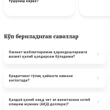
тушуниш керак?
Кўп бериладиган саволлар
Омонат маблағларимни қариндошларимга
васият қилиб қолдирсам бўладими?
Кредитнинг тўлиқ қиймати нимани
англатади?
Қандай қилиб нақд чет эл валютасини сотиб
олишим мумкин (АҚШ доллари)?