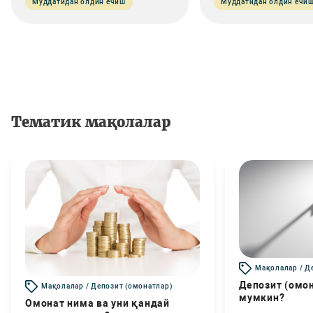
Муддатидан олдин ечиш
Муддатидан олдин ечи
Тематик мақолалар
Мақолалар / Д
Депозит (омо
Мақолалар / Депозит (омонатлар)
мумкин?
Омонат нима ва уни қандай