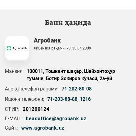
Банк ҳақида
Агробанк
Лицензия рақами: 78, 30.04.2009
Манзил:
100011, Тошкент шаҳар, Шайхонтоҳур
тумани, Ботир Зокиров кўчаси, 2а-уй
Алоқа телефон рақами:
71-202-80-08
Ишонч телефони:
71-203-88-88
,
1216
СТИР:
201200124
E-MAIL:
headoffice@agrobank.uz
Сайт:
www.agrobank.uz