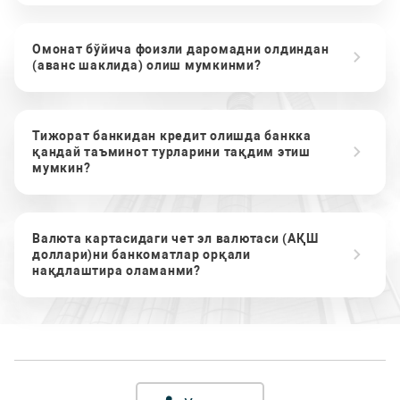
Омонат бўйича фоизли даромадни олдиндан
(аванс шаклида) олиш мумкинми?
Тижорат банкидан кредит олишда банкка
қандай таъминот турларини тақдим этиш
мумкин?
Валюта картасидаги чет эл валютаси (АҚШ
доллари)ни банкоматлар орқали
нақдлаштира оламанми?