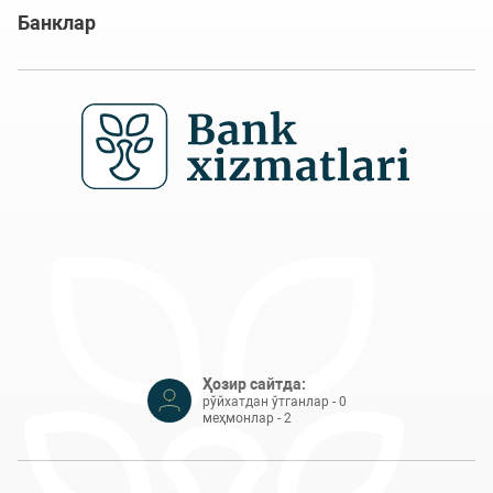
Банклар
Ҳозир сайтда:
рўйхатдан ўтганлар - 0
меҳмонлар - 2
© 2020 – 2026, Тижорат банкларининг жисмоний шахслар учун