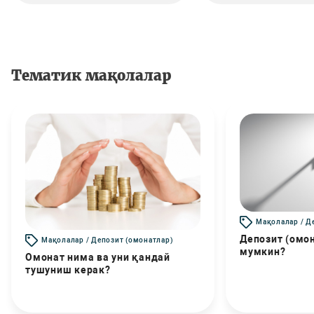
Тематик мақолалар
Мақолалар / Д
Депозит (омо
Мақолалар / Депозит (омонатлар)
мумкин?
Омонат нима ва уни қандай
тушуниш керак?