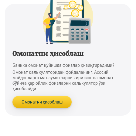
Омонатни ҳисоблаш
Банкка омонат қўйишда фоизлар қизиқтирадими?
Омонат калькуляторидан фойдаланинг: Асосий
майдонларга маълумотларни киритинг ва омонат
бўйича ҳар ойлик фоизларни калькулятор ўзи
ҳисоблайди.
Омонатни ҳисоблаш