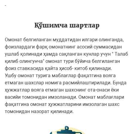
-
Қўшимча шартлар
Омонат белгиланган муддатидан илгари олинганда,
фоизлардаги фарқ омонатнинг асосий суммасидан
ушлаб қолинади ҳамда сақланган кунлар учун " Талаб
қилиб олингунча" омонат тури бўйича белгиланган
фоиз ставкасида қайта ҳисоб- китоб қилинади.
Ушбу омонат турига маблағлар фақатгина вояга
етмаган шахслар номига расмийлаштирилади. Бунда
ҳужжатлар вояга етмаган шахснинг ота-онаси ёки
васийи томонидан имзоланади. Омонат маблағлари
фақатгина омонат ҳужжатларини имзолаган шахс
томонидан назорат қилинади.