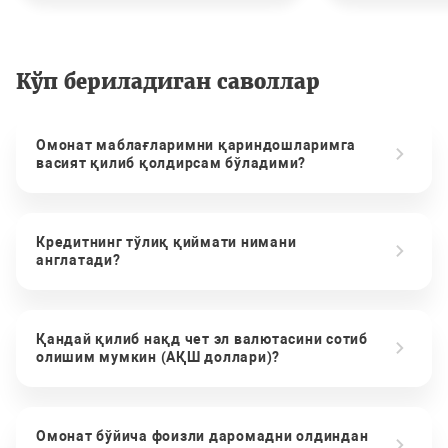
Кўп бериладиган саволлар
Омонат маблағларимни қариндошларимга
васият қилиб қолдирсам бўладими?
Кредитнинг тўлиқ қиймати нимани
англатади?
Қандай қилиб нақд чет эл валютасини сотиб
олишим мумкин (АҚШ доллари)?
Омонат бўйича фоизли даромадни олдиндан