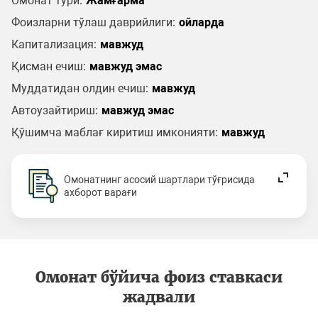
Омонат тури:
Жамғарма
Фоизларни тўлаш даврийлиги:
ойларда
Капитализация:
мавжуд
Қисман ечиш:
мавжуд эмас
Муддатидан олдин ечиш:
мавжуд
Автоузайтириш:
мавжуд эмас
Қўшимча маблағ киритиш имконияти:
мавжуд
Омонатнинг асосий шартлари тўғрисида
ахборот варағи
Омонат бўйича фоиз ставкаси
жадвали