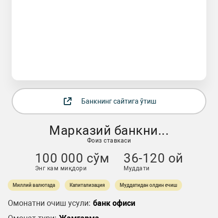
Банкнинг сайтига ўтиш
Марказий банкни...
Фоиз ставкаси
100 000 сўм
36-120 ой
Энг кам миқдори
Муддати
Миллий валютада
Капитализация
Муддатидан олдин ечиш
Омонатни очиш усули:
банк офиси