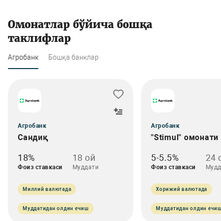
Омонатлар бўйича бошқа
таклифлар
Агробанк
Бошқа банклар
Агробанк
Агробанк
Сандиқ
"Stimul" омонати
18%
18 ой
5-5.5%
24 
Фоиз ставкаси
Муддати
Фоиз ставкаси
Мудд
Миллий валютада
Хорижий валютада
Муддатидан олдин ечиш
Муддатидан олдин ечи