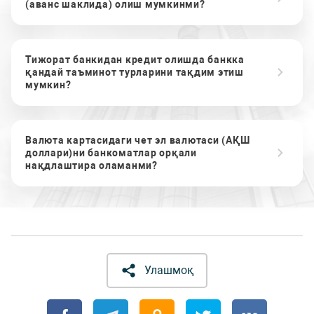
(аванс шаклида) олиш мумкинми?
Тижорат банкидан кредит олишда банкка
қандай таъминот турларини тақдим этиш
мумкин?
Валюта картасидаги чет эл валютаси (АҚШ
доллари)ни банкоматлар орқали
нақдлаштира оламанми?
Улашмоқ