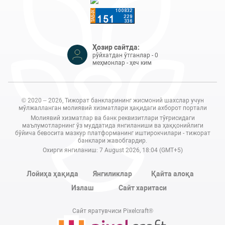
Ҳозир сайтда:
рўйхатдан ўтганлар - 0
меҳмонлар - ҳеч ким
© 2020 – 2026, Тижорат банкларининг жисмоний шахслар учун
мўлжалланган молиявий хизматлари ҳақидаги ахборот портали
Молиявий хизматлар ва банк реквизитлари тўғрисидаги
маълумотларнинг ўз муддатида янгиланиши ва ҳаққонийлиги
бўйича бевосита мазкур платформанинг иштирокчилари - тижорат
банклари жавобгардир.
Охирги янгиланиш: 7 August 2026, 18:04 (GMT+5)
Лойиҳа ҳақида
Янгиликлар
Қайта алоқа
Излаш
Сайт харитаси
Сайт яратувчиси Pixelcraft®