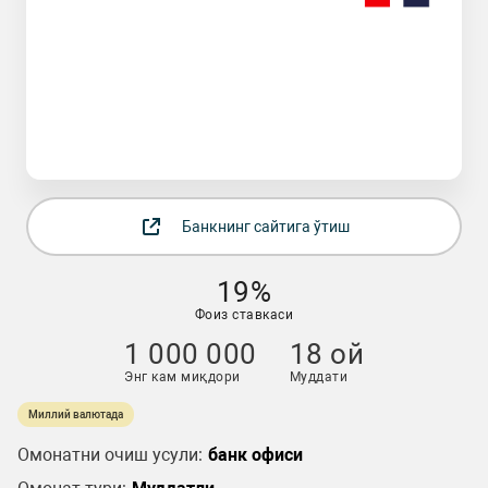
Банкнинг сайтига ўтиш
19%
Фоиз ставкаси
1 000 000
18 ой
Энг кам миқдори
Муддати
Миллий валютада
Омонатни очиш усули:
банк офиси