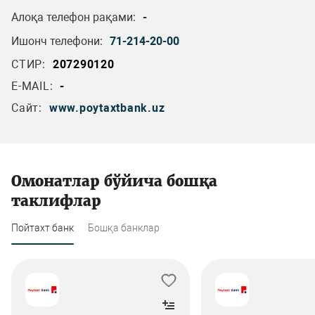
Алоқа телефон рақами:
-
Ишонч телефони:
71-214-20-00
СТИР:
207290120
E-MAIL:
-
Сайт:
www.poytaxtbank.uz
Омонатлар бўйича бошқа
таклифлар
Пойтахт банк
Бошқа банклар