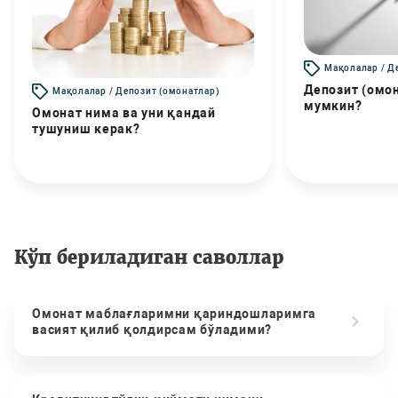
Мақолалар / Д
Депозит (омо
Мақолалар / Депозит (омонатлар)
мумкин?
Омонат нима ва уни қандай
тушуниш керак?
Кўп бериладиган саволлар
Омонат маблағларимни қариндошларимга
васият қилиб қолдирсам бўладими?