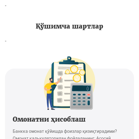
-
Қўшимча шартлар
-
Омонатни ҳисоблаш
Банкка омонат қўйишда фоизлар қизиқтирадими?
Омонат калькуляторидан фойдаланинг: Асосий