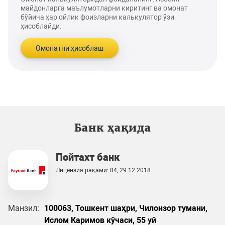
майдонларга маълумотларни киритинг ва омонат
бўйича ҳар ойлик фоизларни калькулятор ўзи
ҳисоблайди.
Омонатни ҳисоблаш
Банк ҳақида
Пойтахт банк
Лицензия рақами: 84, 29.12.2018
Манзил:
100063, Тошкент шаҳри, Чилонзор тумани,
Ислом Каримов кўчаси, 55 уй