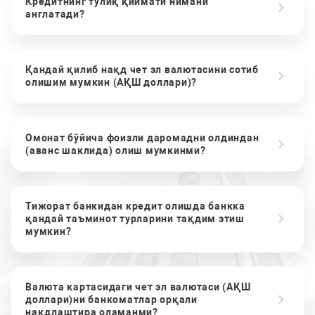
Кредитнинг тўлиқ қиймати нимани
англатади?
Қандай қилиб нақд чет эл валютасини сотиб
олишим мумкин (АҚШ доллари)?
Омонат бўйича фоизли даромадни олдиндан
(аванс шаклида) олиш мумкинми?
Тижорат банкидан кредит олишда банкка
қандай таъминот турларини тақдим этиш
мумкин?
Валюта картасидаги чет эл валютаси (АҚШ
доллари)ни банкоматлар орқали
нақдлаштира оламанми?