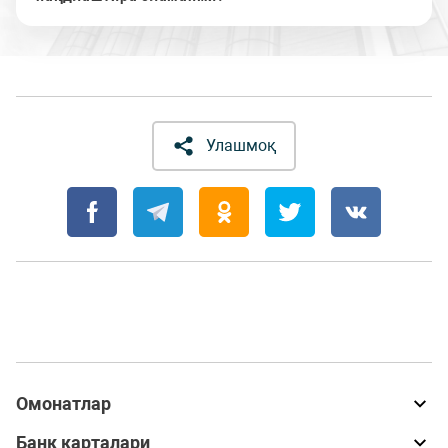
Улашмоқ
Омонатлар
Банк карталари