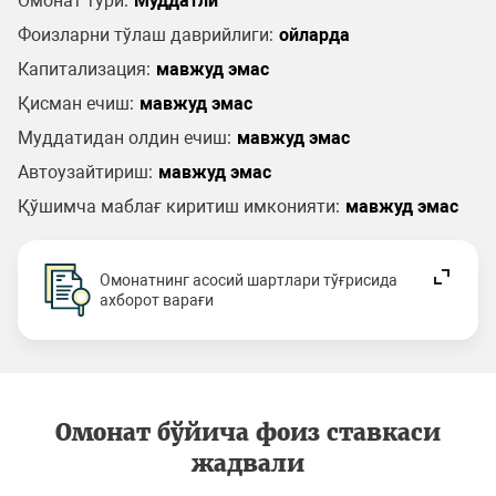
Омонат тури:
Муддатли
Фоизларни тўлаш даврийлиги:
ойларда
Капитализация:
мавжуд эмас
Қисман ечиш:
мавжуд эмас
Муддатидан олдин ечиш:
мавжуд эмас
Автоузайтириш:
мавжуд эмас
Қўшимча маблағ киритиш имконияти:
мавжуд эмас
Омонатнинг асосий шартлари тўғрисида
ахборот варағи
Омонат бўйича фоиз ставкаси
жадвали