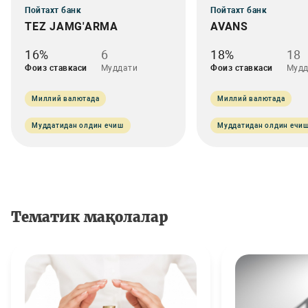
Пойтахт банк
Пойтахт банк
TEZ JAMG'ARMA
AVANS
16%
6
18%
18
Фоиз ставкаси
Муддати
Фоиз ставкаси
Мудд
Миллий валютада
Миллий валютада
Муддатидан олдин ечиш
Муддатидан олдин ечи
Тематик мақолалар