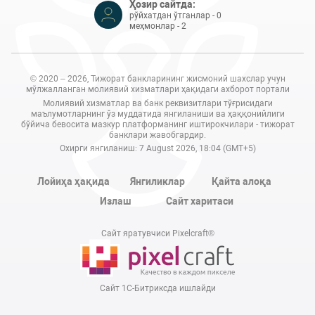
Ҳозир сайтда:
рўйхатдан ўтганлар - 0
меҳмонлар - 2
© 2020 – 2026, Тижорат банкларининг жисмоний шахслар учун
мўлжалланган молиявий хизматлари ҳақидаги ахборот портали
Молиявий хизматлар ва банк реквизитлари тўғрисидаги
маълумотларнинг ўз муддатида янгиланиши ва ҳаққонийлиги
бўйича бевосита мазкур платформанинг иштирокчилари - тижорат
банклари жавобгардир.
Охирги янгиланиш: 7 August 2026, 18:04 (GMT+5)
Лойиҳа ҳақида
Янгиликлар
Қайта алоқа
Излаш
Сайт харитаси
Сайт яратувчиси Pixelcraft®
Сайт 1C-Битриксда ишлайди