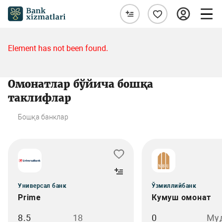
Element has not been found.
Омонатлар бўйича бошқа
таклифлар
Бошқа банклар
Универсал банк
Ўзмиллийбанк
Prime
Кумуш омонат
8.5
18
0
Му