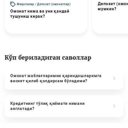
Депозит (омо
Мақолалар / Депозит (омонатлар)
мумкин?
Омонат нима ва уни қандай
тушуниш керак?
Кўп бериладиган саволлар
Омонат маблағларимни қариндошларимга
васият қилиб қолдирсам бўладими?
Кредитнинг тўлиқ қиймати нимани
англатади?