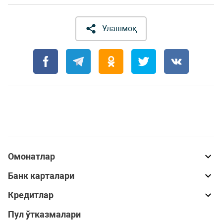
Улашмоқ
Омонатлар
Банк карталари
Кредитлар
Пул ўтказмалари