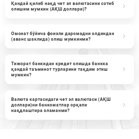
Қандай қилиб нақд чет эл валютасини сотиб
олишим мумкин (АҚШ доллари)?
Омонат бўйича фоизли даромадни олдиндан
(аванс шаклида) олиш мумкинми?
Тижорат банкидан кредит олишда банкка
қандай таъминот турларини тақдим этиш
мумкин?
Валюта картасидаги чет эл валютаси (АҚШ
доллари)ни банкоматлар орқали
нақдлаштира оламанми?