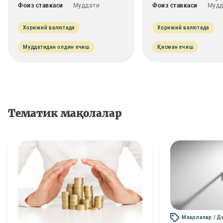
Фоиз ставкаси
Муддати
Фоиз ставкаси
Мудд
Хорижий валютада
Хорижий валютада
Муддатидан олдин ечиш
Қисман ечиш
Тематик мақолалар
Мақолалар / Д