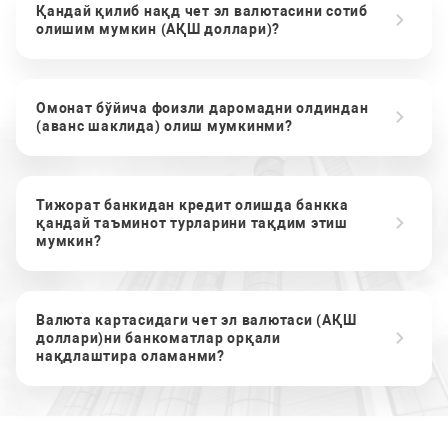
Қандай қилиб нақд чет эл валютасини сотиб
олишим мумкин (АҚШ доллари)?
Омонат бўйича фоизли даромадни олдиндан
(аванс шаклида) олиш мумкинми?
Тижорат банкидан кредит олишда банкка
қандай таъминот турларини тақдим этиш
мумкин?
Валюта картасидаги чет эл валютаси (АҚШ
доллари)ни банкоматлар орқали
нақдлаштира оламанми?