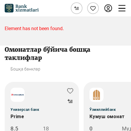
Element has not been found.
Омонатлар бўйича бошқа
таклифлар
Бошқа банклар
Универсал банк
Ўзмиллийбанк
Prime
Кумуш омонат
8.5
18
0
Му