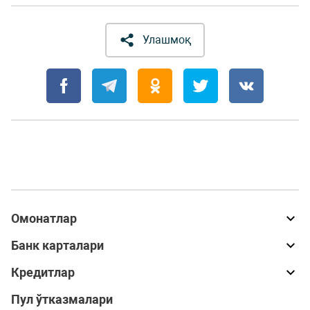
Улашмоқ
Омонатлар
Банк карталари
Кредитлар
Пул ўтказмалари