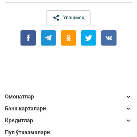
Улашмоқ
Омонатлар
Банк карталари
Кредитлар
Пул ўтказмалари