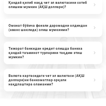
Қандай қилиб нақд чет эл валютасини сотиб
олишим мумкин (АҚШ доллари)?
Омонат бўйича фоизли даромадни олдиндан
(аванс шаклида) олиш мумкинми?
Тижорат банкидан кредит олишда банкка
қандай таъминот турларини тақдим этиш
мумкин?
Валюта картасидаги чет эл валютаси (АҚШ
доллари)ни банкоматлар орқали
нақдлаштира оламанми?