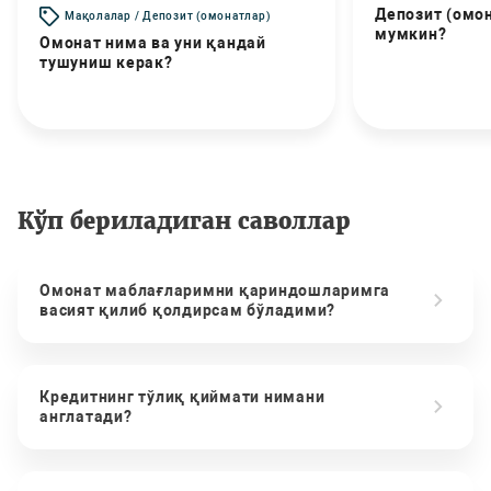
Депозит (омо
Мақолалар / Депозит (омонатлар)
мумкин?
Омонат нима ва уни қандай
тушуниш керак?
Кўп бериладиган саволлар
Омонат маблағларимни қариндошларимга
васият қилиб қолдирсам бўладими?
Кредитнинг тўлиқ қиймати нимани
англатади?