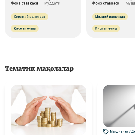
Фоиз ставкаси
Муддати
Фоиз ставкаси
Мудд
Хорижий валютада
Миллий валютада
Қисман ечиш
Қисман ечиш
Тематик мақолалар
Мақолалар / Д