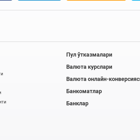
Пул ўтказмалари
Валюта курслари
ти
Валюта онлайн-конверсияс
Банкоматлар
и
ити
Банклар