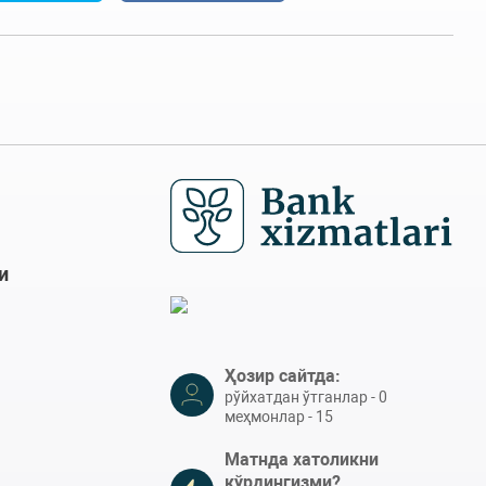
и
Ҳозир сайтда:
рўйхатдан ўтганлар - 0
меҳмонлар - 15
Матнда хатоликни
кўрдингизми?