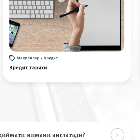
Мақолалар / Кредит
Кредит тарихи
қиймати нимани англатади?