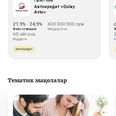
Гарант банк
Автокредит «Qulay
Avto»
21,9% - 24,9%
600 000 000 сум
Фоиз ставкаси
Миқдоргача
Ф
60 ойгача
Муддати
М
Автокредит
Тематик мақолалар