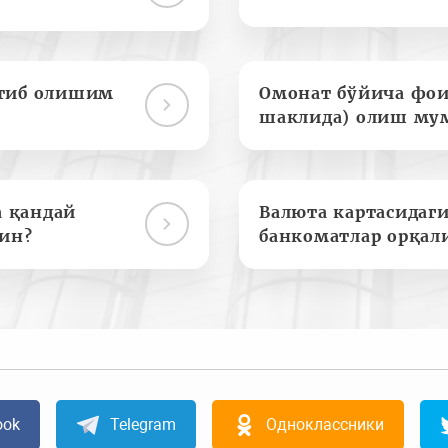
отиб олишим
Омонат бўйича фои
шаклида) олиш му
а қандай
Валюта картасидаги
ин?
банкоматлар орқал
ook
Telegram
Одноклассники