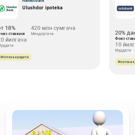
Hamkorbank
Ulushdor ipoteka
от 18%
420 млн сумгача
20% да
оиз ставкаси
Миқдоргача
20 йилгача
Фоиз став
10 йил
уддати
Муддати
Ипотека кредити
Ипотека к