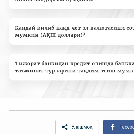
Қандай қилиб нақд чет эл валютасини с
мумкин (АҚШ доллари)?
Тижорат банкидан кредит олишда банкк
таъминот турларини тақдим этиш мумк
Улашмоқ
Faceb