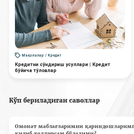
Мақолалар / Кредит
Кредитни сўндириш усуллари | Кредит
бўйича тўловлар
Кўп бериладиган саволлар
Омонат маблағларимни қариндошларимг
қилиб қолдирсам бўладими?