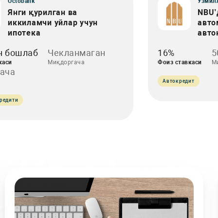
Octobank
Ўзмил
Янги қурилган ва
NBU’
иккиламчи уйлар учун
авто
ипотека
авто
н бошлаб
Чекланмаган
16%
5
каси
Миқдоргача
Фоиз ставкаси
М
гача
Автокредит
редити