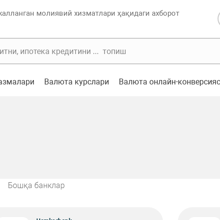
жалланган молиявий хизматлари ҳақидаги ахборот
казмалари
Валюта курслари
Валюта онлайн-конверсия
Бошқа банклар