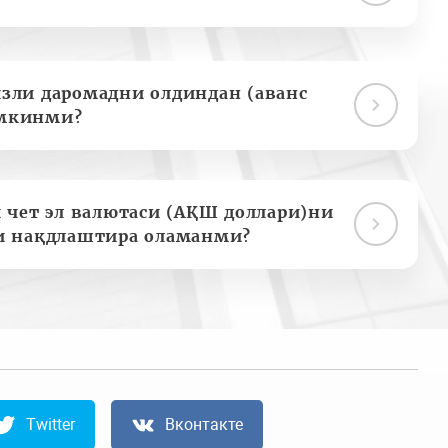
зли даромадни олдиндан (аванс
мкинми?
 чет эл валютаси (АҚШ доллари)ни
и нақдлаштира оламанми?
Twitter
Вконтакте