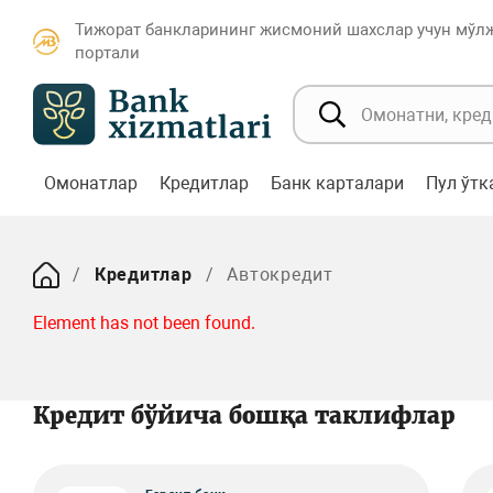
Тижорат банкларининг жисмоний шахслар учун мўл
портали
Омонатлар
Кредитлар
Банк карталари
Пул ўт
Кредитлар
Автокредит
Element has not been found.
Кредит бўйича бошқа таклифлар