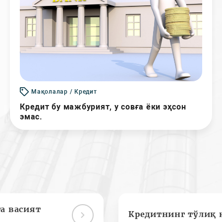
Мақолалар / Кредит
Кредит бу мажбурият, у совға ёки эҳсон
эмас.
а васият
Кредитнинг тўлиқ 