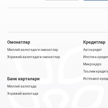
Омонатлар
Кредитлар
Миллий валютадаги омонатлар
Автокредит
Хорижий валютадаги омонатлар
Ипотека креди
Микроқарз
Таълим кредит
Банк карталари
Истеъмол кред
Миллий валютада
Хорижий валютада