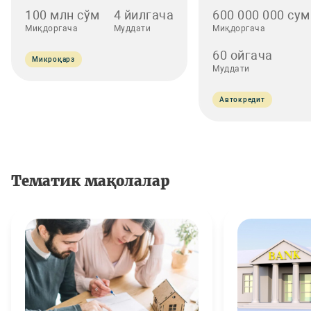
100 млн сўм
4 йилгача
600 000 000 сум
Миқдоргача
Муддати
Миқдоргача
60 ойгача
Микроқарз
Муддати
Автокредит
Тематик мақолалар