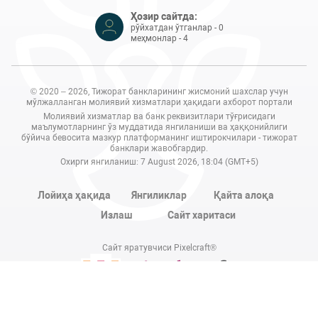
Ҳозир сайтда:
рўйхатдан ўтганлар - 0
меҳмонлар - 4
© 2020 – 2026, Тижорат банкларининг жисмоний шахслар учун
мўлжалланган молиявий хизматлари ҳақидаги ахборот портали
Молиявий хизматлар ва банк реквизитлари тўғрисидаги
маълумотларнинг ўз муддатида янгиланиши ва ҳаққонийлиги
бўйича бевосита мазкур платформанинг иштирокчилари - тижорат
банклари жавобгардир.
Охирги янгиланиш: 7 August 2026, 18:04 (GMT+5)
Лойиҳа ҳақида
Янгиликлар
Қайта алоқа
Излаш
Сайт харитаси
Сайт яратувчиси Pixelcraft®
Сайт 1C-Битриксда ишлайди