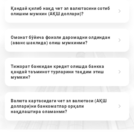
Қандай қилиб нақд чет эл валютасини сотиб
олишим мумкин (АҚШ доллари)?
Омонат бўйича фоизли даромадни олдиндан
(аванс шаклида) олиш мумкинми?
Тижорат банкидан кредит олишда банкка
қандай таъминот турларини тақдим этиш
мумкин?
Валюта картасидаги чет эл валютаси (АҚШ
доллари)ни банкоматлар орқали
нақдлаштира оламанми?