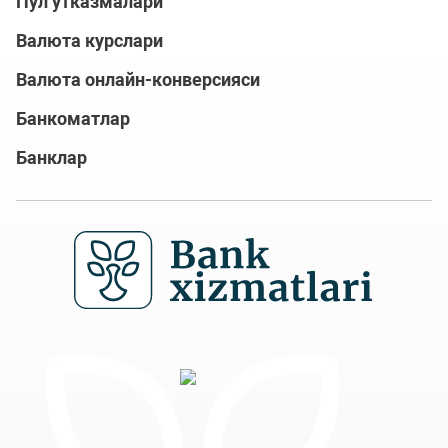
Пул ўтказмалари
Валюта курслари
Валюта онлайн-конверсияси
Банкоматлар
Банклар