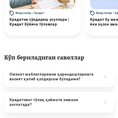
Мақолалар / Кредит
Мақолалар / К
Кредитни сўндириш усуллари |
Кредит бу маж
Кредит бўйича тўловлар
ёки эҳсон эма
Кўп бериладиган саволлар
Омонат маблағларимни қариндошларимга
васият қилиб қолдирсам бўладими?
Кредитнинг тўлиқ қиймати нимани
англатади?