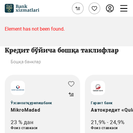
Element has not been found.
Кредит бўйича бошқа таклифлар
Бошқа банклар
Ўзсаноатқурилишбанк
Гарант банк
MikroMadad
Автокредит «Qul
23 % дан
21,9% - 24,9%
Фоиз ставкаси
Фоиз ставкаси