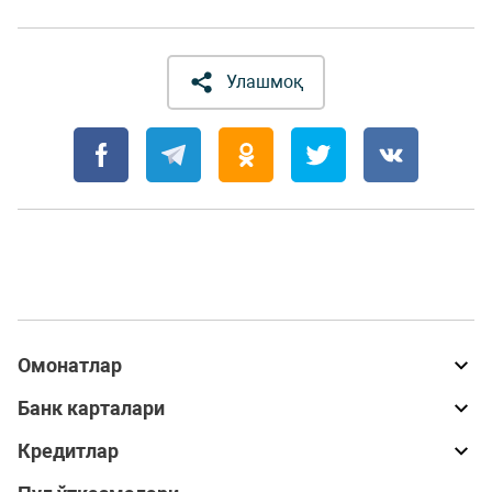
Улашмоқ
Омонатлар
Банк карталари
Кредитлар