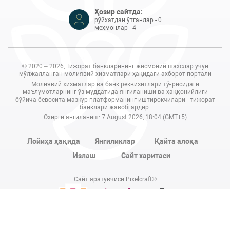
Ҳозир сайтда:
рўйхатдан ўтганлар - 0
меҳмонлар - 4
© 2020 – 2026, Тижорат банкларининг жисмоний шахслар учун
мўлжалланган молиявий хизматлари ҳақидаги ахборот портали
Молиявий хизматлар ва банк реквизитлари тўғрисидаги
маълумотларнинг ўз муддатида янгиланиши ва ҳаққонийлиги
бўйича бевосита мазкур платформанинг иштирокчилари - тижорат
банклари жавобгардир.
Охирги янгиланиш: 7 August 2026, 18:04 (GMT+5)
Лойиҳа ҳақида
Янгиликлар
Қайта алоқа
Излаш
Сайт харитаси
Сайт яратувчиси Pixelcraft®
Сайт 1C-Битриксда ишлайди