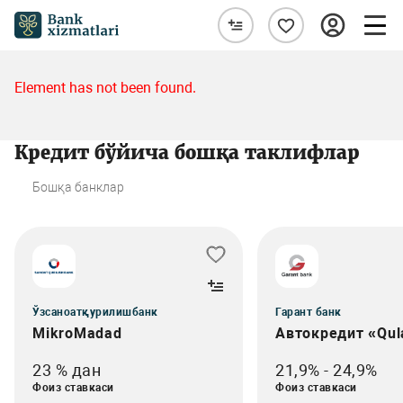
Element has not been found.
Кредит бўйича бошқа таклифлар
Бошқа банклар
Ўзсаноатқурилишбанк
Гарант банк
MikroMadad
Автокредит «Qul
23 % дан
21,9% - 24,9%
Фоиз ставкаси
Фоиз ставкаси