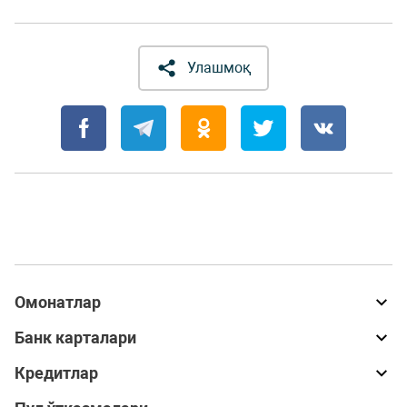
Улашмоқ
Омонатлар
Банк карталари
Кредитлар