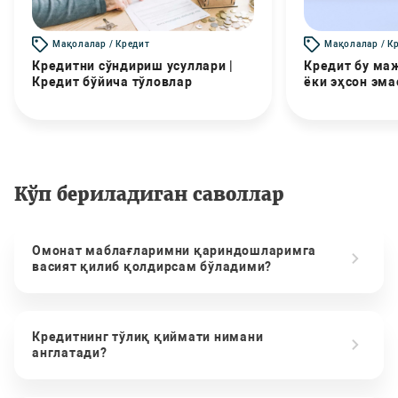
Мақолалар / Кредит
Мақолалар / К
Кредитни сўндириш усуллари |
Кредит бу маж
Кредит бўйича тўловлар
ёки эҳсон эма
Кўп бериладиган саволлар
Омонат маблағларимни қариндошларимга
васият қилиб қолдирсам бўладими?
Кредитнинг тўлиқ қиймати нимани
англатади?