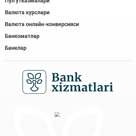
Пул ўтказмалари
Валюта курслари
Валюта онлайн-конверсияси
Банкоматлар
Банклар