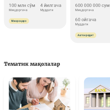
100 млн сўм
4 йилгача
600 000 000 сум
Миқдоргача
Муддати
Миқдоргача
60 ойгача
Микроқарз
Муддати
Автокредит
Тематик мақолалар