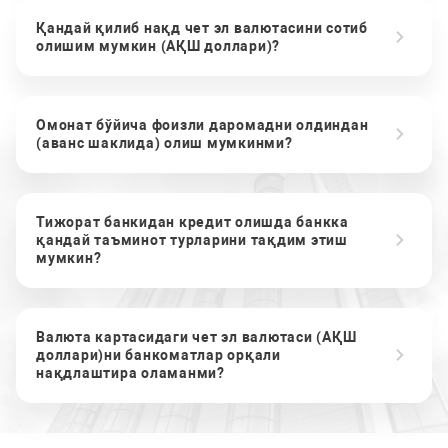
Қандай қилиб нақд чет эл валютасини сотиб
олишим мумкин (АҚШ доллари)?
Омонат бўйича фоизли даромадни олдиндан
(аванс шаклида) олиш мумкинми?
Тижорат банкидан кредит олишда банкка
қандай таъминот турларини тақдим этиш
мумкин?
Валюта картасидаги чет эл валютаси (АҚШ
доллари)ни банкоматлар орқали
нақдлаштира оламанми?