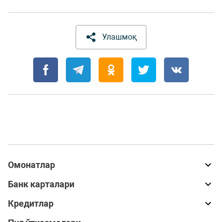
Улашмоқ
Омонатлар
Банк карталари
Кредитлар