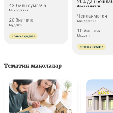
20% дан бошла
420 млн сумгача
Фоиз ставкаси
Миқдоргача
Чекланмаган
20 йилгача
Миқдоргача
Муддати
10 йилгача
Муддати
Ипотека кредити
Ипотека кредити
Тематик мақолалар