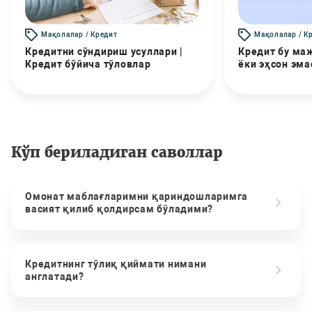
Мақолалар / Кредит
Мақолалар / К
Кредитни сўндириш усуллари |
Кредит бу маж
Кредит бўйича тўловлар
ёки эҳсон эма
Кўп бериладиган саволлар
Омонат маблағларимни қариндошларимга
васият қилиб қолдирсам бўладими?
Кредитнинг тўлиқ қиймати нимани
англатади?