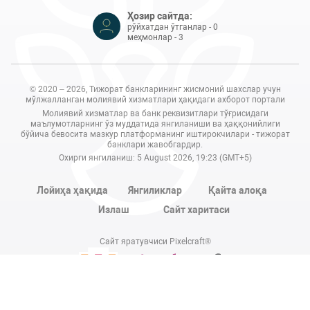
Ҳозир сайтда:
рўйхатдан ўтганлар - 0
меҳмонлар - 3
© 2020 – 2026, Тижорат банкларининг жисмоний шахслар учун
мўлжалланган молиявий хизматлари ҳақидаги ахборот портали
Молиявий хизматлар ва банк реквизитлари тўғрисидаги
маълумотларнинг ўз муддатида янгиланиши ва ҳаққонийлиги
бўйича бевосита мазкур платформанинг иштирокчилари - тижорат
банклари жавобгардир.
Охирги янгиланиш: 5 August 2026, 19:23 (GMT+5)
Лойиҳа ҳақида
Янгиликлар
Қайта алоқа
Излаш
Сайт харитаси
Сайт яратувчиси Pixelcraft®
Сайт 1C-Битриксда ишлайди