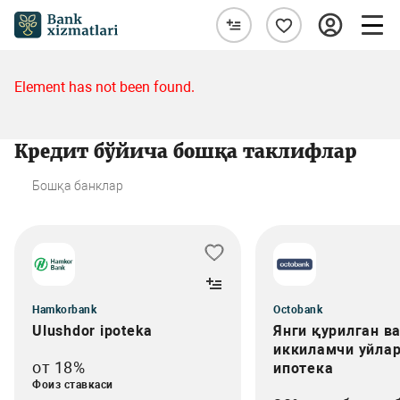
Element has not been found.
Кредит бўйича бошқа таклифлар
Бошқа банклар
Hamkorbank
Octobank
Ulushdor ipoteka
Янги қурилган в
иккиламчи уйлар
от 18%
ипотека
Фоиз ставкаси