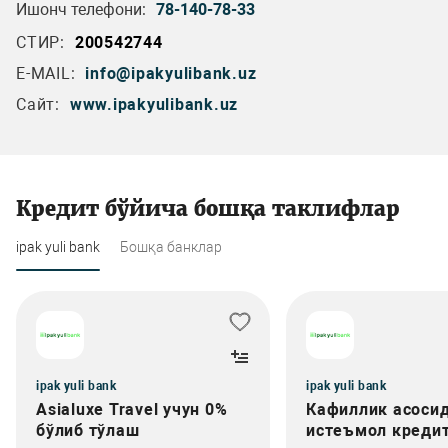
Ишонч телефони:
78-140-78-33
СТИР:
200542744
E-MAIL:
info@ipakyulibank.uz
Сайт:
www.ipakyulibank.uz
Кредит бўйича бошқа таклифлар
ipak yuli bank
Бошқа банклар
ipak yuli bank
ipak yuli bank
Asialuxe Travel учун 0%
Кафиллик асоси
бўлиб тўлаш
истеъмол креди