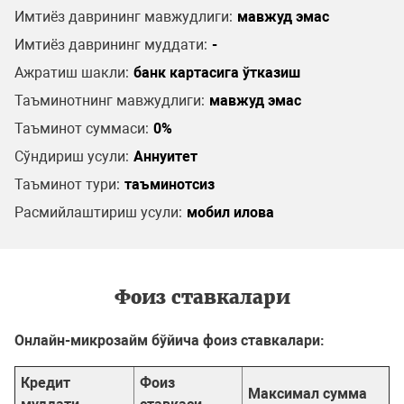
Имтиёз даврининг мавжудлиги:
мавжуд эмас
Имтиёз даврининг муддати:
-
Ажратиш шакли:
банк картасига ўтказиш
Таъминотнинг мавжудлиги:
мавжуд эмас
Таъминот суммаси:
0%
Сўндириш усули:
Аннуитет
Таъминот тури:
таъминотсиз
Расмийлаштириш усули:
мобил илова
Фоиз ставкалари
Онлайн-микрозайм бўйича фоиз ставкалари:
Кредит
Фоиз
Максимал сумма