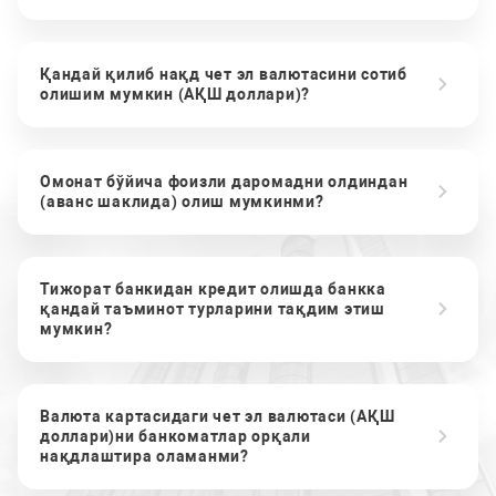
Қандай қилиб нақд чет эл валютасини сотиб
олишим мумкин (АҚШ доллари)?
Омонат бўйича фоизли даромадни олдиндан
(аванс шаклида) олиш мумкинми?
Тижорат банкидан кредит олишда банкка
қандай таъминот турларини тақдим этиш
мумкин?
Валюта картасидаги чет эл валютаси (АҚШ
доллари)ни банкоматлар орқали
нақдлаштира оламанми?