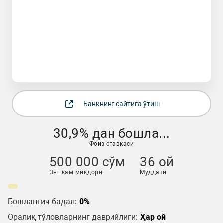
Банкнинг сайтига ўтиш
30,9% дан бошла...
Фоиз ставкаси
500 000 сўм
36 ой
Энг кам миқдори
Муддати
Бошланғич бадал:
0%
Оралиқ тўловларнинг даврийлиги:
Ҳар ой