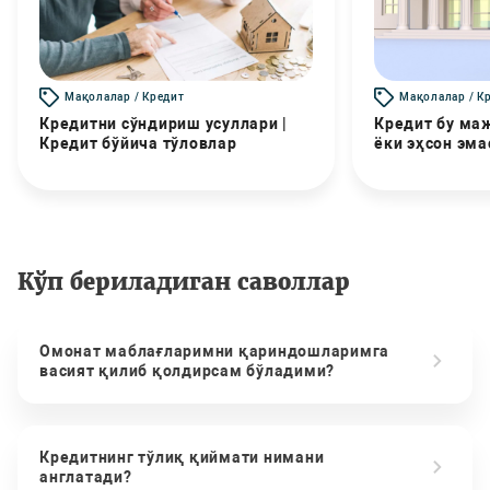
Мақолалар / Кредит
Мақолалар / К
Кредитни сўндириш усуллари |
Кредит бу маж
Кредит бўйича тўловлар
ёки эҳсон эма
Кўп бериладиган саволлар
Омонат маблағларимни қариндошларимга
васият қилиб қолдирсам бўладими?
Кредитнинг тўлиқ қиймати нимани
англатади?