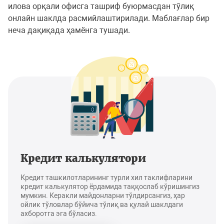
илова орқали офисга ташриф буюрмасдан тўлиқ
онлайн шаклда расмийлаштирилади. Маблағлар бир
неча дақиқада ҳамёнга тушади.
Кредит калькулятори
Кредит ташкилотларининг турли хил таклифларини
кредит калькулятор ёрдамида таққослаб кўришингиз
мумкин. Керакли майдонларни тўлдирсангиз, ҳар
ойлик тўловлар бўйича тўлиқ ва қулай шаклдаги
ахборотга эга бўласиз.