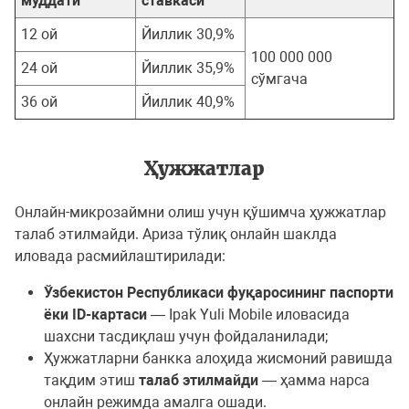
муддати
ставкаси
12 ой
Йиллик 30,9%
100 000 000
24 ой
Йиллик 35,9%
сўмгача
36 ой
Йиллик 40,9%
Ҳужжатлар
Онлайн-микрозаймни олиш учун қўшимча ҳужжатлар
талаб этилмайди. Ариза тўлиқ онлайн шаклда
иловада расмийлаштирилади:
Ўзбекистон Республикаси фуқаросининг паспорти
ёки ID-картаси
— Ipak Yuli Mobile иловасида
шахсни тасдиқлаш учун фойдаланилади;
Ҳужжатларни банкка алоҳида жисмоний равишда
тақдим этиш
талаб этилмайди
— ҳамма нарса
онлайн режимда амалга ошади.