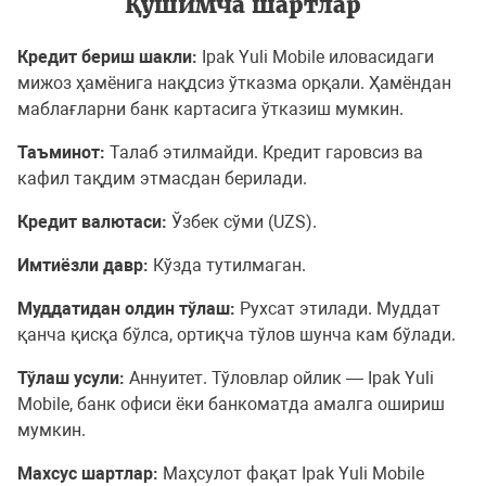
Қўшимча шартлар
Кредит бериш шакли:
Ipak Yuli Mobile иловасидаги
мижоз ҳамёнига нақдсиз ўтказма орқали. Ҳамёндан
маблағларни банк картасига ўтказиш мумкин.
Таъминот:
Талаб этилмайди. Кредит гаровсиз ва
кафил тақдим этмасдан берилади.
Кредит валютаси:
Ўзбек сўми (UZS).
Имтиёзли давр:
Кўзда тутилмаган.
Муддатидан олдин тўлаш:
Рухсат этилади. Муддат
қанча қисқа бўлса, ортиқча тўлов шунча кам бўлади.
Тўлаш усули:
Аннуитет. Тўловлар ойлик — Ipak Yuli
Mobile, банк офиси ёки банкоматда амалга ошириш
мумкин.
Махсус шартлар:
Маҳсулот фақат Ipak Yuli Mobile