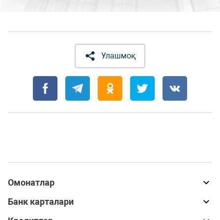
Улашмоқ
Омонатлар
Банк карталари