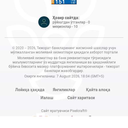
Ҳозир сайтда:
рўйхатдан ўтганлар - 0
меҳмонлар - 10
© 2020 – 2026, Тижорат банкларининг жисмоний шахслар учун
мўлжалланган молиявий хизматлари ҳақидаги ахборот портали
Молиявий хизматлар ва банк реквизитлари тўғрисидаги
маълумотларнинг ўз муддатида янгиланиши ва ҳаққонийлиги
бўйича бевосита мазкур платформанинг иштирокчилари - тижорат
банклари жавобгардир.
Охирги янгиланиш: 7 August 2026, 18:04 (GMT+5)
Лойиҳа ҳақида
Янгиликлар
Қайта алоқа
Излаш
Сайт харитаси
Сайт яратувчиси Pixelcraft®