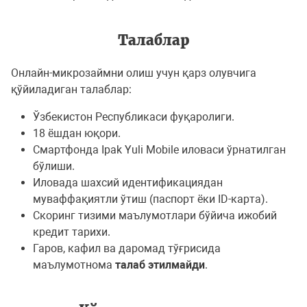
Талаблар
Онлайн-микрозаймни олиш учун қарз олувчига
қўйиладиган талаблар:
Ўзбекистон Республикаси фуқаролиги.
18 ёшдан юқори.
Смартфонда Ipak Yuli Mobile иловаси ўрнатилган
бўлиши.
Иловада шахсий идентификациядан
муваффақиятли ўтиш (паспорт ёки ID-карта).
Скоринг тизими маълумотлари бўйича ижобий
кредит тарихи.
Гаров, кафил ва даромад тўғрисида
маълумотнома
талаб этилмайди
.