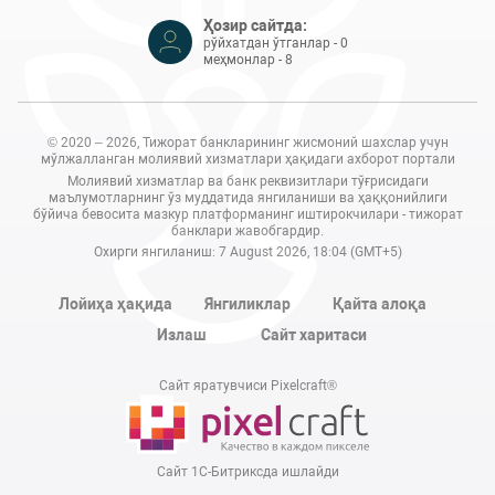
Ҳозир сайтда:
рўйхатдан ўтганлар - 0
меҳмонлар - 8
© 2020 – 2026, Тижорат банкларининг жисмоний шахслар учун
мўлжалланган молиявий хизматлари ҳақидаги ахборот портали
Молиявий хизматлар ва банк реквизитлари тўғрисидаги
маълумотларнинг ўз муддатида янгиланиши ва ҳаққонийлиги
бўйича бевосита мазкур платформанинг иштирокчилари - тижорат
банклари жавобгардир.
Охирги янгиланиш: 7 August 2026, 18:04 (GMT+5)
Лойиҳа ҳақида
Янгиликлар
Қайта алоқа
Излаш
Сайт харитаси
Сайт яратувчиси Pixelcraft®
Сайт 1C-Битриксда ишлайди