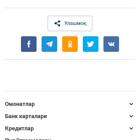
Улашмоқ
Омонатлар
Банк карталари
Кредитлар