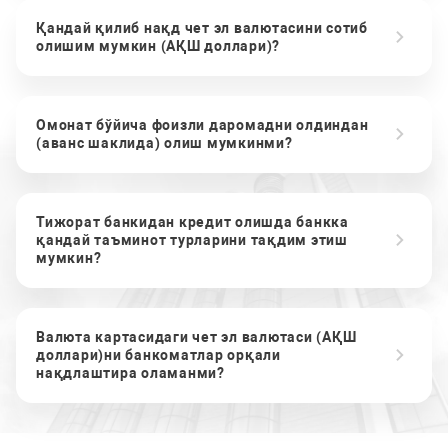
Қандай қилиб нақд чет эл валютасини сотиб
олишим мумкин (АҚШ доллари)?
Омонат бўйича фоизли даромадни олдиндан
(аванс шаклида) олиш мумкинми?
Тижорат банкидан кредит олишда банкка
қандай таъминот турларини тақдим этиш
мумкин?
Валюта картасидаги чет эл валютаси (АҚШ
доллари)ни банкоматлар орқали
нақдлаштира оламанми?