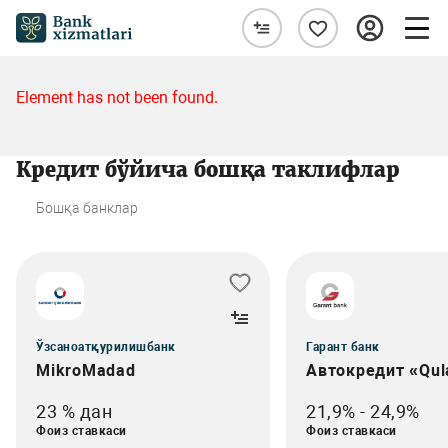
Element has not been found.
Кредит бўйича бошқа таклифлар
Бошқа банклар
Ўзсаноатқурилишбанк
Гарант банк
MikroMadad
Автокредит «Qul
23 % дан
21,9% - 24,9%
Фоиз ставкаси
Фоиз ставкаси