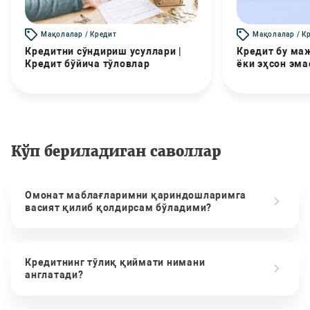
Мақолалар / Кредит
Мақолалар / К
Кредитни сўндириш усуллари |
Кредит бу маж
Кредит бўйича тўловлар
ёки эҳсон эма
Кўп бериладиган саволлар
Омонат маблағларимни қариндошларимга
васият қилиб қолдирсам бўладими?
Кредитнинг тўлиқ қиймати нимани
англатади?