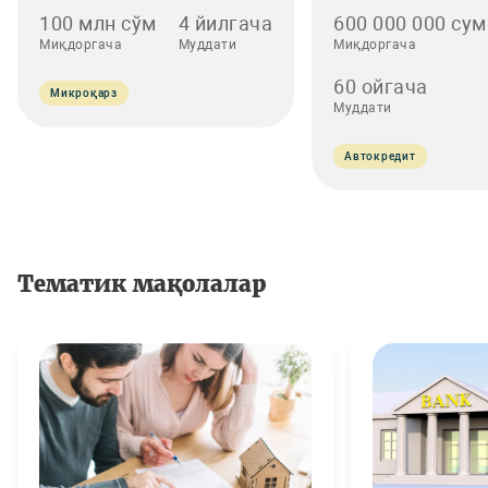
100 млн сўм
4 йилгача
600 000 000 сум
Миқдоргача
Муддати
Миқдоргача
60 ойгача
Микроқарз
Муддати
Автокредит
Тематик мақолалар