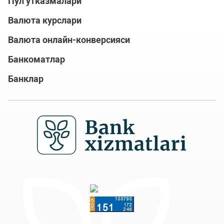
Пул ўтказмалари
Валюта курслари
Валюта онлайн-конверсияси
Банкоматлар
Банклар