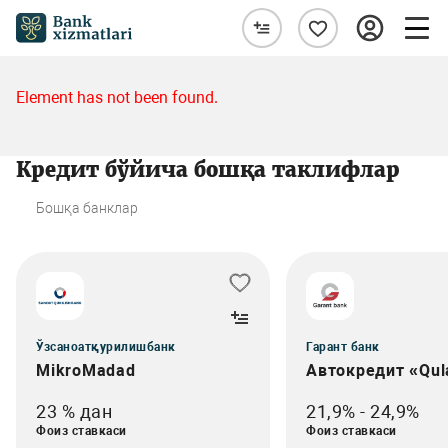
Element has not been found.
Кредит бўйича бошқа таклифлар
Бошқа банклар
Ўзсаноатқурилишбанк
Гарант банк
MikroMadad
Автокредит «Qul
23 % дан
21,9% - 24,9%
Фоиз ставкаси
Фоиз ставкаси