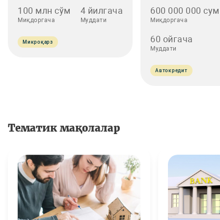
100 млн сўм
4 йилгача
600 000 000 сум
Миқдоргача
Муддати
Миқдоргача
60 ойгача
Микроқарз
Муддати
Автокредит
Тематик мақолалар