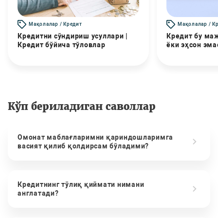
Мақолалар / Кредит
Мақолалар / К
Кредитни сўндириш усуллари |
Кредит бу маж
Кредит бўйича тўловлар
ёки эҳсон эма
Кўп бериладиган саволлар
Омонат маблағларимни қариндошларимга
васият қилиб қолдирсам бўладими?
Кредитнинг тўлиқ қиймати нимани
англатади?