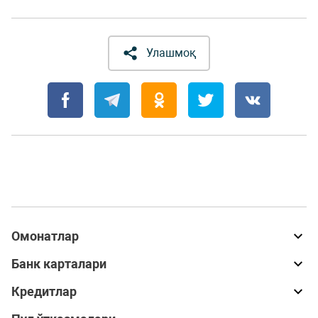
Улашмоқ
Омонатлар
Банк карталари
Кредитлар