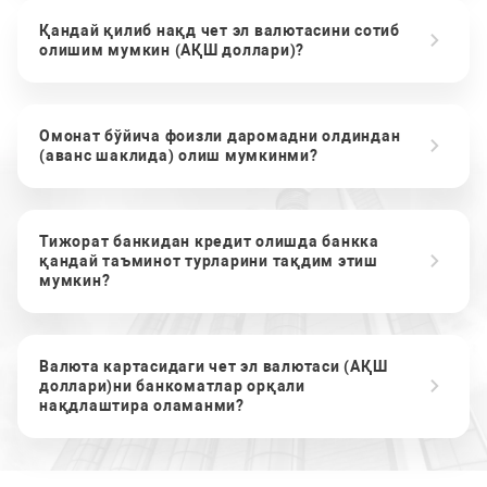
Қандай қилиб нақд чет эл валютасини сотиб
олишим мумкин (АҚШ доллари)?
Омонат бўйича фоизли даромадни олдиндан
(аванс шаклида) олиш мумкинми?
Тижорат банкидан кредит олишда банкка
қандай таъминот турларини тақдим этиш
мумкин?
Валюта картасидаги чет эл валютаси (АҚШ
доллари)ни банкоматлар орқали
нақдлаштира оламанми?