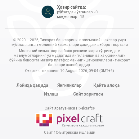
Ҳозир сайтда:
рўйхатдан ўтганлар - 0
меҳмонлар - 15
© 2020 – 2026, Тижорат банкларининг жисмоний шахслар учун
мўлжалланган молиявий хизматлари ҳақидаги ахборот портали
Молиявий хизматлар ва банк реквизитлари тўғрисидаги
маълумотларнинг ўз муддатида янгиланиши ва ҳаққонийлиги
бўйича бевосита мазкур платформанинг иштирокчилари - тижорат
банклари жавобгардир.
Охирги янгиланиш: 10 August 2026, 09:04 (GMT+5)
Лойиҳа ҳақида
Янгиликлар
Қайта алоқа
Излаш
Сайт харитаси
Сайт яратувчиси Pixelcraft®
Сайт 1C-Битриксда ишлайди