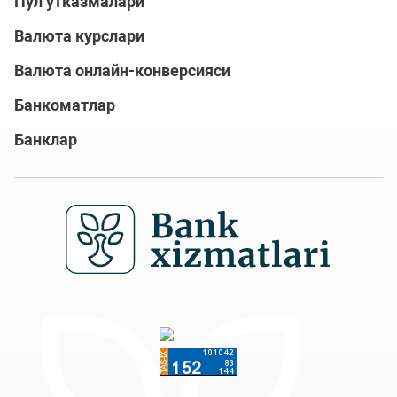
Пул ўтказмалари
Валюта курслари
Валюта онлайн-конверсияси
Банкоматлар
Банклар