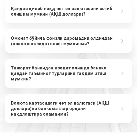
Қандай қилиб нақд чет эл валютасини сотиб
олишим мумкин (АҚШ доллари)?
Омонат бўйича фоизли даромадни олдиндан
(аванс шаклида) олиш мумкинми?
Тижорат банкидан кредит олишда банкка
қандай таъминот турларини тақдим этиш
мумкин?
Валюта картасидаги чет эл валютаси (АҚШ
доллари)ни банкоматлар орқали
нақдлаштира оламанми?