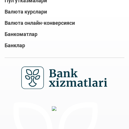
Пул ўтказмалари
Валюта курслари
Валюта онлайн-конверсияси
Банкоматлар
Банклар