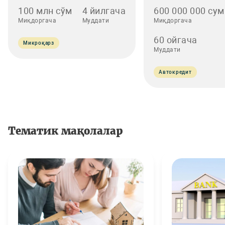
100 млн сўм
4 йилгача
600 000 000 сум
Миқдоргача
Муддати
Миқдоргача
60 ойгача
Микроқарз
Муддати
Автокредит
Тематик мақолалар