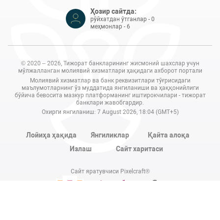
Ҳозир сайтда:
рўйхатдан ўтганлар - 0
меҳмонлар - 6
© 2020 – 2026, Тижорат банкларининг жисмоний шахслар учун
мўлжалланган молиявий хизматлари ҳақидаги ахборот портали
Молиявий хизматлар ва банк реквизитлари тўғрисидаги
маълумотларнинг ўз муддатида янгиланиши ва ҳаққонийлиги
бўйича бевосита мазкур платформанинг иштирокчилари - тижорат
банклари жавобгардир.
Охирги янгиланиш: 7 August 2026, 18:04 (GMT+5)
Лойиҳа ҳақида
Янгиликлар
Қайта алоқа
Излаш
Сайт харитаси
Сайт яратувчиси Pixelcraft®
Сайт 1C-Битриксда ишлайди