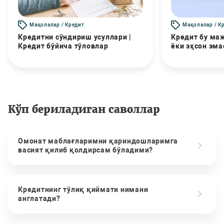
Мақолалар / Кредит
Мақолалар / К
Кредитни сўндириш усуллари |
Кредит бу маж
Кредит бўйича тўловлар
ёки эҳсон эма
Кўп бериладиган саволлар
Омонат маблағларимни қариндошларимга
васият қилиб қолдирсам бўладими?
Кредитнинг тўлиқ қиймати нимани
англатади?