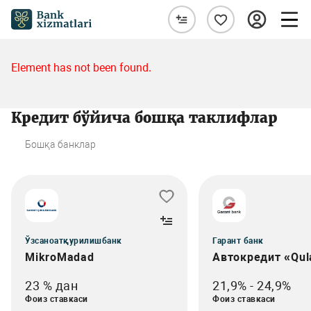
Element has not been found.
Кредит бўйича бошқа таклифлар
Бошқа банклар
Ўзсаноатқурилишбанк
Гарант банк
MikroMadad
Автокредит «Qul
23 % дан
21,9% - 24,9%
Фоиз ставкаси
Фоиз ставкаси