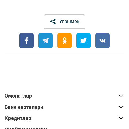
Улашмоқ
Омонатлар
Банк карталари
Кредитлар