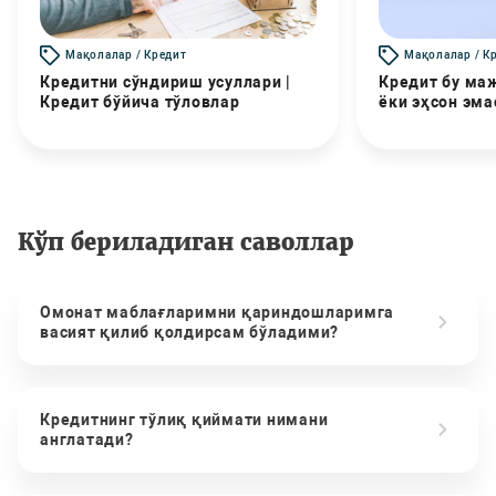
Мақолалар / Кредит
Мақолалар / К
Кредитни сўндириш усуллари |
Кредит бу маж
Кредит бўйича тўловлар
ёки эҳсон эма
Кўп бериладиган саволлар
Омонат маблағларимни қариндошларимга
васият қилиб қолдирсам бўладими?
Кредитнинг тўлиқ қиймати нимани
англатади?