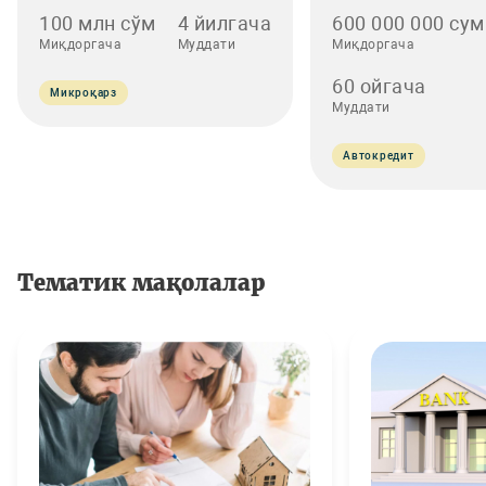
100 млн сўм
4 йилгача
600 000 000 сум
Миқдоргача
Муддати
Миқдоргача
60 ойгача
Микроқарз
Муддати
Автокредит
Тематик мақолалар