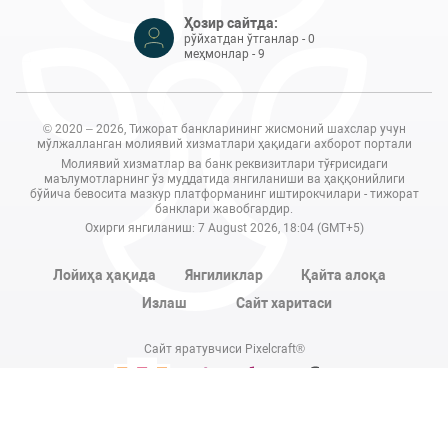
Ҳозир сайтда:
рўйхатдан ўтганлар - 0
меҳмонлар - 9
© 2020 – 2026, Тижорат банкларининг жисмоний шахслар учун
мўлжалланган молиявий хизматлари ҳақидаги ахборот портали
Молиявий хизматлар ва банк реквизитлари тўғрисидаги
маълумотларнинг ўз муддатида янгиланиши ва ҳаққонийлиги
бўйича бевосита мазкур платформанинг иштирокчилари - тижорат
банклари жавобгардир.
Охирги янгиланиш: 7 August 2026, 18:04 (GMT+5)
Лойиҳа ҳақида
Янгиликлар
Қайта алоқа
Излаш
Сайт харитаси
Сайт яратувчиси Pixelcraft®
Сайт 1C-Битриксда ишлайди