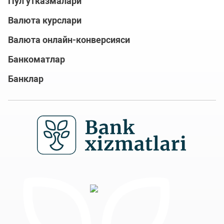
Пул ўтказмалари
Валюта курслари
Валюта онлайн-конверсияси
Банкоматлар
Банклар