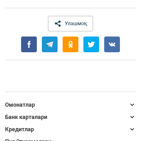
Улашмоқ
Омонатлар
Банк карталари
Кредитлар