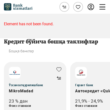
Element has not been found.
Кредит бўйича бошқа таклифлар
Бошқа банклар
Ўзсаноатқурилишбанк
Гарант банк
MikroMadad
Автокредит «Qul
23 % дан
21,9% - 24,9%
Фоиз ставкаси
Фоиз ставкаси