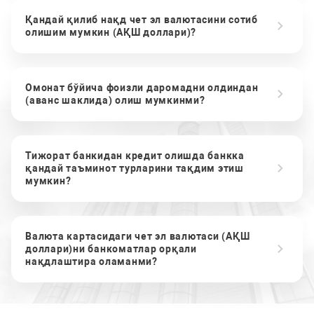
Қандай қилиб нақд чет эл валютасини сотиб
олишим мумкин (АҚШ доллари)?
Омонат бўйича фоизли даромадни олдиндан
(аванс шаклида) олиш мумкинми?
Тижорат банкидан кредит олишда банкка
қандай таъминот турларини тақдим этиш
мумкин?
Валюта картасидаги чет эл валютаси (АҚШ
доллари)ни банкоматлар орқали
нақдлаштира оламанми?