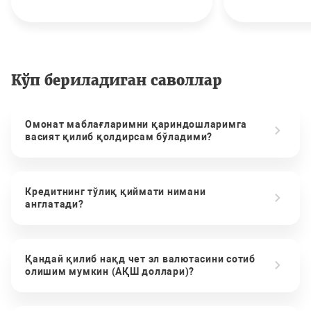
Кўп бериладиган саволлар
Омонат маблағларимни қариндошларимга
васият қилиб қолдирсам бўладими?
Кредитнинг тўлиқ қиймати нимани
англатади?
Қандай қилиб нақд чет эл валютасини сотиб
олишим мумкин (АҚШ доллари)?