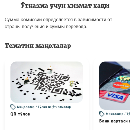
Ўтказма учун хизмат хақи
Сумма комиссии определяется в зависимости от
страны получения и суммы перевода.
Тематик мақолалар
Мақолалар / Тўлов ва ўтказмалар
QR-тўлов
Мақолалар / Т
Банк картаси