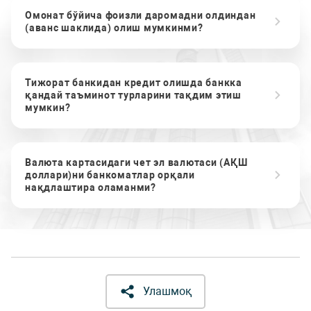
Омонат бўйича фоизли даромадни олдиндан
(аванс шаклида) олиш мумкинми?
Тижорат банкидан кредит олишда банкка
қандай таъминот турларини тақдим этиш
мумкин?
Валюта картасидаги чет эл валютаси (АҚШ
доллари)ни банкоматлар орқали
нақдлаштира оламанми?
Улашмоқ