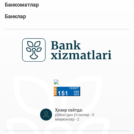
Банкоматлар
Банклар
Ҳозир сайтда:
рўйхатдан ўтганлар - 0
меҳмонлар - 2