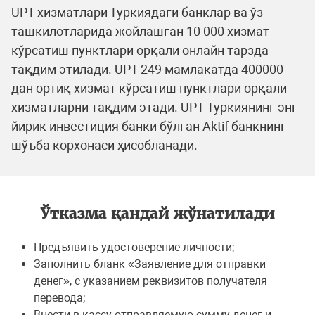
UPT хизматлари Туркиядаги банклар ва ўз
ташкилотларида жойлашган 10 000 хизмат
кўрсатиш пунктлари орқали онлайн тарзда
тақдим этилади. UPT 249 мамлакатда 400000
дан ортиқ хизмат кўрсатиш пунктлари орқали
хизматларни тақдим этади. UPT Туркиянинг энг
йирик инвестиция банки бўлган Aktif банкнинг
шўъба корхонаси ҳисобланади.
Ўтказма қандай жўнатилади
Предъявить удостоверение личности;
Заполнить бланк «Заявление для отправки
денег», с указанием реквизитов получателя
перевода;
Внести в кассу отправляемую сумму денег и