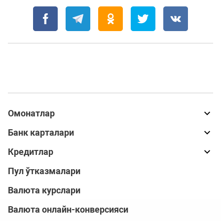
Омонатлар
Банк карталари
Кредитлар
Пул ўтказмалари
Валюта курслари
Валюта онлайн-конверсияси