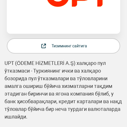
Тизимнинг сайтига
UPT (ÖDEME HİZMETLERİ A.Ş) халқаро пул
ўтказмаси - Туркиянинг ички ва халқаро
бозорида пул ўтказмалари ва тўловларини
амалга ошириш бўйича хизматларни тақдим
этадиган биринчи ва ягона компания бўлиб, у
банк ҳисобварақлари, кредит карталари ва нақд
тўловлар бўйича бир неча турдаги валюталарда
ишлайди.