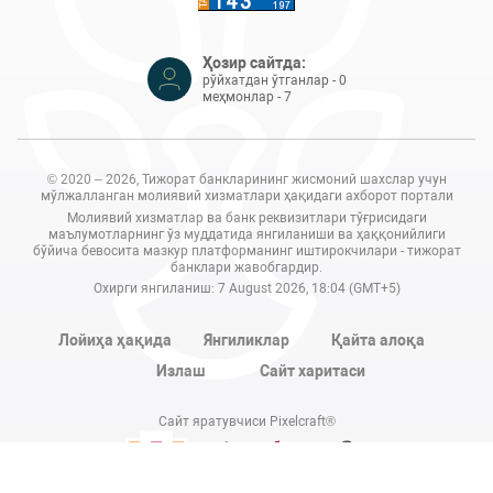
Ҳозир сайтда:
рўйхатдан ўтганлар - 0
меҳмонлар - 7
© 2020 – 2026, Тижорат банкларининг жисмоний шахслар учун
мўлжалланган молиявий хизматлари ҳақидаги ахборот портали
Молиявий хизматлар ва банк реквизитлари тўғрисидаги
маълумотларнинг ўз муддатида янгиланиши ва ҳаққонийлиги
бўйича бевосита мазкур платформанинг иштирокчилари - тижорат
банклари жавобгардир.
Охирги янгиланиш: 7 August 2026, 18:04 (GMT+5)
Лойиҳа ҳақида
Янгиликлар
Қайта алоқа
Излаш
Сайт харитаси
Сайт яратувчиси Pixelcraft®