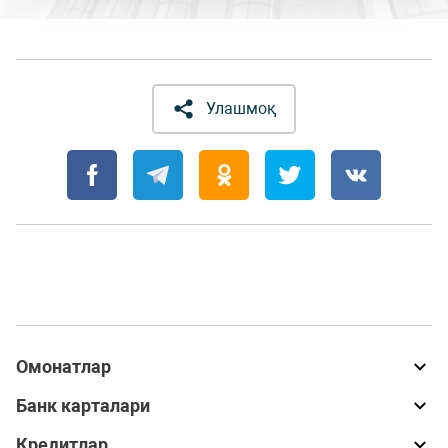
Улашмоқ
Омонатлар
Банк карталари
Кредитлар