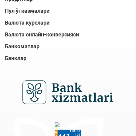
Пул ўтказмалари
Валюта курслари
Валюта онлайн-конверсияси
Банкоматлар
Банклар