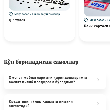
Мақолалар / Тўлов ва ўтказмалар
QR-тўлов
Мақолалар / Т
Банк картаси
Кўп бериладиган саволлар
Омонат маблағларимни қариндошларимга
васият қилиб қолдирсам бўладими?
Кредитнинг тўлиқ қиймати нимани
англатади?